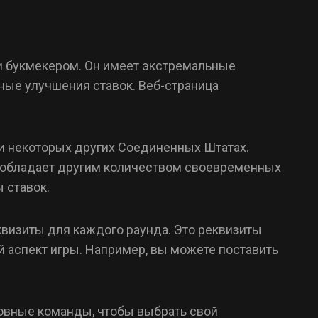
ми букмекером. Он имеет экстремальные
ные улучшения ставок. Веб-страница
 и некоторых других Соединенных Штатах.
а обладает другим количеством своевременных
 ставок.
квизиты для каждого раунда. Это реквизиты
 аспект игры. Например, вы можете поставить
новные команды, чтобы выбрать свой