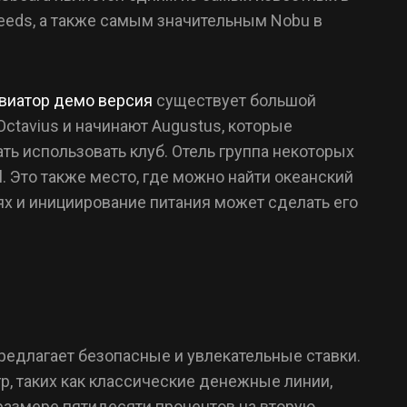
eeds, а также самым значительным Nobu в
виатор демо версия
существует большой
tavius ​​и начинают Augustus, которые
ать использовать клуб. Отель группа некоторых
l. Это также место, где можно найти океанский
иях и инициирование питания может сделать его
 предлагает безопасные и увлекательные ставки.
р, таких как классические денежные линии,
 размере пятидесяти процентов на вторую