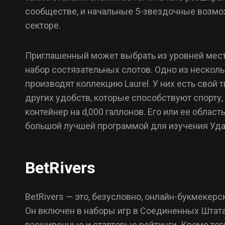
сообществе, и начальные 5-звездочные возмож
секторе.
Приглашенный может выбрать из уровней мест, 
набор состязательных слотов. Одно из несколь
производят коллекцию Laurel. У них есть свой 
других удобств, которые способствуют спорту, 
контейнер на d,000 галлонов. Его или ее обла
большой лучшей программой для изучения Уда
BetRivers
BetRivers — это, безусловно, онлайн-букмекерс
Он включен в наборы игр в Соединенных Штата
расширенные и стартовые рейтинги. Кроме тог