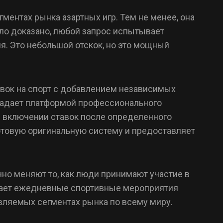
ментах рынка азартных игр. Тем не менее, она
ло доказано, любой запрос испытывает
. Это небольшой отскок, но это мощный
авок на спорт с добавлением независимых
ладает платформой профессионального
ри включении ставок после определенного
 сотовую оригинальную систему и предоставляет
но меняют то, как люди принимают участие в
агает ежедневные спортивные мероприятия
авляемых сегментах рынка по всему миру.