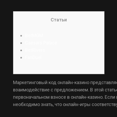
Статьи
BetMGM
Caesars Palace
BetRivers
FanDuel
Маркетинговый код онлайн-казино представляе
взаимодействие с предложением. В этой статье
первоначальном взносе в онлайн-казино. Если
необходимо знать, что онлайн-игры соответст