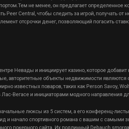
портом.Тем не менее, он предлагает определенное ко
 Peer Central, чтобы следить за игрой, получать от
ь элемент отсрочки денег, позволяющий погасить ста
ентре Невады и инициирует казино, которое добавит
ые, авторитетные объекты недвижимости являются о
но известных поваров, таких как Person Savoy, Wolf
 Лас-Вегасе и инициаторами модного направления дл
начальные люксы из 5 систем, а его конференц-листы
вид и начало спортивного романа с вашим с самыми з
енного покерного сайта. Их подлинный Debauch smorg