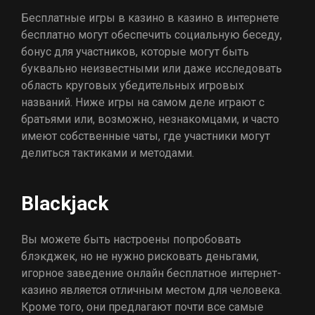
Бесплатные игры в казино в казино в интернете
бесплатно могут обеспечить социальную беседу,
бонус для участников, которые могут быть
буквально неизвестными или даже исследовать
область круговых убедительных игровых
названий. Ниже игры на самом деле играют с
братьями или, возможно, незнакомцами, и часто
имеют собственные чаты, где участники могут
делиться тактиками и методами.
Blackjack
Вы можете быть настроены попробовать
блэкджек, но не нужно рисковать деньгами,
игорное заведение онлайн бесплатное интернет-
казино является отличным местом для человека.
Кроме того, они предлагают почти все самые