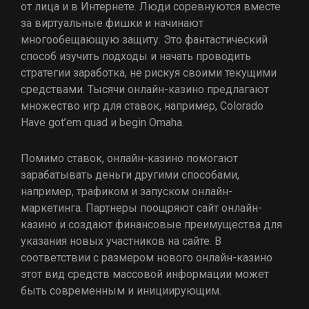
от лица и в Интернете. Люди соревнуются вместе
за виртуальные фишки и начинают
многообещающую защиту. Это фантастический
способ изучить подходы и начать проводить
стратегии заработка, не рискуя своими текущими
средствами. Тысячи онлайн-казино предлагают
множество игр для ставок, например, Colorado
Have got’em quad и begin Omaha.
Помимо ставок, онлайн-казино помогают
зарабатывать деньги другими способами,
например, трафиком и запуском онлайн-
маркетинга. Партнеры поощряют сайт онлайн-
казино и создают финансовые преимущества для
указания новых участников на сайте. В
соответствии с размером нового онлайн-казино
этот вид средств массовой информации может
быть современным и инициирующим.