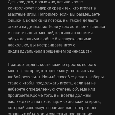
Для каждого, возможно, казино крэпс
контролирует подарки среди тех, кто играет в
азартные игры. Например, если вы размещаете
фишки в коллекции потока, вы также делаете
ставки на движение. Если у вас есть новая фишка
в пакете ваших мнений, картинки с костями,
обсуждающими любые 6 и запускающими
несколько, вы настраиваете игру с
индивидуальным вращением одиннадцати.
Правила игры в кости казино просты, но есть
много факторов, которые могут повлиять на
любой результат. Новый способ — делать наборы
ставок, чтобы продолжать играть, если вы не
наберете определенную степень объема или
проиграете.Кроме того, вы всегда должны
наслаждаться на настоящем сайте казино крэпс,
который использует правильные генераторы
странных объемов и содержит прошедшие