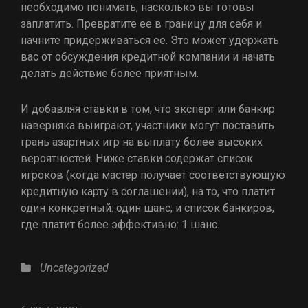
необходимо понимать, насколько вы готовы
заплатить. Превратите ее в границу для себя и
начните придерживаться ее. Это может удержать
вас от обсуждения кредитной компании и начать
делать действие более приятным.
И добавляя ставки в том, что эксперт или банкир
наверняка выиграют, участники могут поставить
грань азартных игр на выплату более высоких
вероятностей. Ниже ставки содержат список
игроков (когда мастер получает соответствующую
кредитную карту в соглашении), на то, что платит
один конкретный: один шанс; и список банкиров,
где платит более эффективно: 1 шанс.
Uncategorized