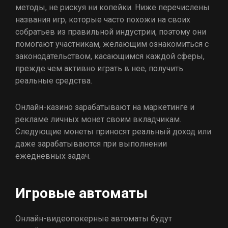
методы, не рискуя ни копейки. Ниже перечислены
названия игр, которые часто похожи на своих
собратьев из правильной индустрии, поэтому они
помогают участникам, желающим ознакомиться с
законодательством, касающимся каждой сферы,
прежде чем активно играть в нее, получить
реальные средства.
Онлайн-казино зарабатывают на маркетинге и
рекламе личных монет своим вкладчикам.
Следующие монеты приносят реальный доход или
даже зарабатываются при выполнении
ежедневных задач.
Игровые автоматы
Онлайн-видеопокерные автоматы будут