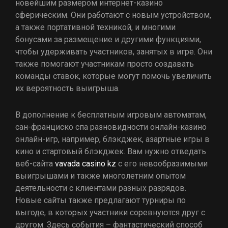
новейшим размером интернет-казино
сферическим. Они работают с новым устройством,
а также портативной техникой, и многими
бонусами за размещение и другими функциями,
чтобы удерживать участников, занятых в игре. Они
также помогают участникам просто создавать
команды ставок, которые могут помочь увеличить
их вероятность выигрыша.
В дополнение к бесплатным игровым автоматам,
сан-франциско спа разновидности онлайн-казино
онлайн-игр, например, блэкджек, азартные игры в
кино и стартовый блэкджек. Вам нужно отведать
веб-сайта
vavada casino kz
с его невообразимыми
выигрышами и также многолетним опытом
деятельности с клиентами разных разрядов.
Новые сайты также предлагают турниры по
выгоде, в которых участники соревнуются друг с
другом. Здесь события – фантастический способ