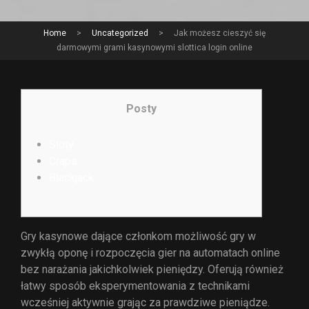
Home
>
Uncategorized
>
Jak możesz cieszyć się
darmowymi grami kasynowymi slottica login online
Posty
Sloty
Craps
Blackjack
Gry kasynowe dające członkom możliwość gry w
zwykłą oponę i rozpoczęcia gier na automatach online
bez narażania jakichkolwiek pieniędzy. Oferują również
łatwy sposób eksperymentowania z technikami
wcześniej aktywnie grając za prawdziwe pieniądze.