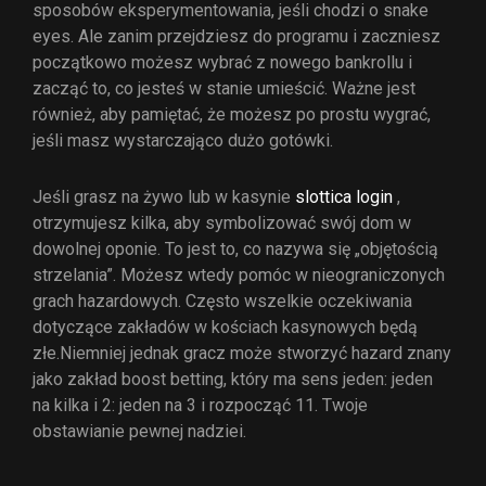
sposobów eksperymentowania, jeśli chodzi o snake
eyes. Ale zanim przejdziesz do programu i zaczniesz
początkowo możesz wybrać z nowego bankrollu i
zacząć to, co jesteś w stanie umieścić. Ważne jest
również, aby pamiętać, że możesz po prostu wygrać,
jeśli masz wystarczająco dużo gotówki.
Jeśli grasz na żywo lub w kasynie
slottica login
,
otrzymujesz kilka, aby symbolizować swój dom w
dowolnej oponie. To jest to, co nazywa się „objętością
strzelania”. Możesz wtedy pomóc w nieograniczonych
grach hazardowych. Często wszelkie oczekiwania
dotyczące zakładów w kościach kasynowych będą
złe.Niemniej jednak gracz może stworzyć hazard znany
jako zakład boost betting, który ma sens jeden: jeden
na kilka i 2: jeden na 3 i rozpocząć 11. Twoje
obstawianie pewnej nadziei.