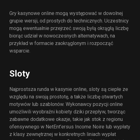
Gry kasynowe online mogą występować w dowolnej
grupie wersji, od prostych do technicznych.
Uczestnicy
mogą ewentualnie przejrzeć swoją byłą okrągłą liczbę
biorąc udział w nowoczesnych alternatywach, na
przykład w formacie zaokrąglonym i rozpocząć
wsparcie.
Sloty
Najprostsza runda w kasynie online, sloty są ciepłe ze
względu na swoją prostotę, a także liczbę otwartych
motywów lub szablonów. Wykonawcy pozycji online
umożliwili wyobraźni kobiety dziki przepływ, tworząc
zabawne dodatkowe okazje, takie jak stok z regionu
ofensywnego w NetEnt’ersus Income Noire lub wypłaty
z klasy zewnętrznej w konkretnych liniach wypłat