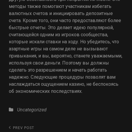
методы также помогают участникам избегать
валютных счетов и инициировать депозитные
счета. Кроме того, они часто предоставляют более
быстрые отчеты. Это делает идею популярной,
считающейся одним из игроков сообщества,
которые искали ставки на ходу. Но убедитесь, что
азартные игры на самом деле не вызывают
привыкания, и вы, вероятно, станете уважаемыми,
используя свои деньги. Поэтому вы должны
сделать это разрешением и начать работать
надежно. Следующие процедуры позволят вам
наслаждаться ощущением казино, не беспокоясь
об экономических последствиях.
Uncategorized
PREV POST