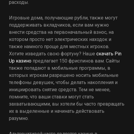
расходы.
Игровые дома, получающие рубли, также могут
поддерживать вкладчиков, если вам нужно
внести средства на первоначальный взнос, на
котором просто нет электрических находок и
также намного проще для местных игроков.
Хотите изведать свою фортуну? Наше
скачать Pin
Up казино
предлагает 150 фриспинов вам. Сайты
также попадают в мобильные программы, в
которых игрокам разрешено носить мобильные
телефоны девушек, чтобы делать накопления и
инициировать снятие средств. Тем не менее,
помните, что ваши ставки могут стать
захватывающими, вы хотели бы часто превращать
их в выделенные и начинать действовать
разумно.
Альтернативой часто является казино в