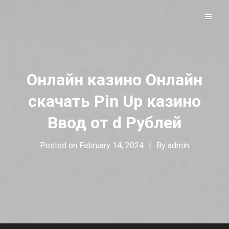
Hip Hop Alive & Well
DOLOFROMDALLAS
Онлайн казино Онлайн
скачать Pin Up казино
Ввод от d Рублей
Posted on
February 14, 2024
|
By
admin