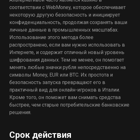
соответствии с WebMoney, которое обеспечивает
некоторую другую безопасность и инициирует
конфиденциальность, продолжая сохранять ваши
личные данные в промышленных масштабах.
Использование этого метода более
распространено, если вам нужно использовать в
Интернете, и содержит отличный новый уровень
шифрования данных. Тем не менее, он помогает
менять любые значки рубля непосредственно на
символы Money, EUR или BTC. Их простота и
безопасность запуска превращают его в
практичный вид для онлайн-игроков в Италии.
Кроме того, он поможет вам снимать средства
быстрее, чем старые потребительские банковские
решения.
Срок действия