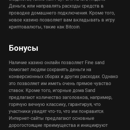
Деньги, или направлять расходы средств в
проводке домашнего подключения.
Кроме того,
новое казино позволяет вам вкладывать в игру
криптовалюты, такие как Bitcoin.
Бонусы
Наличие казино онлайн позволяет Fine sand
помогает людям сохранять деньги на
конверсионных сборах и других расходах. Однако
это позволяет им иметь очень прямое чувство
ставок. Кроме того, игорные дома Sand
предлагают количество заголовков, например,
горячую вечную классику, гарантируя, что
участники увидят что-то, что им понравится.
Интернет-сайты предлагают основные
дорогостоящие преимущества и инициируют