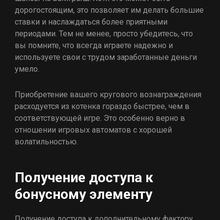
дорогостоящим, это позволяет им делать большие
ставки и наслаждаться более приятными
периодами. Тем не менее, просто убедитесь, что
вы помните, что всегда играете надежно и
используете свои с трудом заработанные деньги
умело.
Приобретение вашего кругового вознаграждения
расходуется из котенка гораздо быстрее, чем в
соответствующей игре.
Это особенно верно в
отношении игровых автоматов с хорошей
волатильностью.
Получение доступа к
бонусному элементу
Получение доступа к дополнительному фактору,