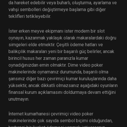
da hareket edebilir veya buharlı, oluşturma, ayarlama ve
vahşi sembolleri değiştirmeye başlama gibi diğer
teklifleri tetikleyebilir.
İster erken meyve ekipmanı ister modern bir slot
oynayın, kazanmak yaklaşık olarak makaralardaki doğru
simgeleri elde etmektir. Çeşitli ödeme hatları ve
balıkçılık makaraları yeni bir başarılı güç belirler, ancak
birincil husus her zaman paranızla kumar
oynadığınızdan emin olmaktır. Dime video poker
makinelerinde oynamanız durumunda, başarılı olma
şansınız diğer bazı çevrimiçi kumar kuruluşlarında daha
yüksektir, ancak dikkatli olmazsanız aşağıdaki oyunların
finansal kurum açıklamasını doldurmaya devam ettiğini
unutmayın.
İnternet kumarhanesi çevrimiçi video poker
makinelerinde çok sayıda sembol biçimi olduğundan,