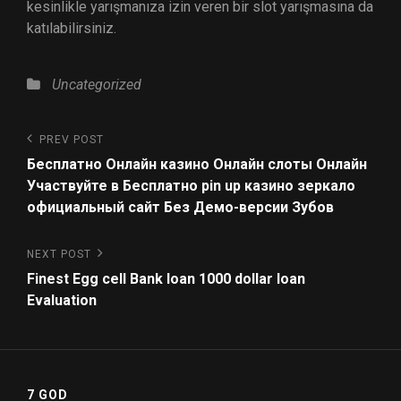
kesinlikle yarışmanıza izin veren bir slot yarışmasına da
katılabilirsiniz.
Uncategorized
PREV POST
Бесплатно Онлайн казино Онлайн слоты Онлайн
Участвуйте в Бесплатно pin up казино зеркало
официальный сайт Без Демо-версии Зубов
NEXT POST
Finest Egg cell Bank loan 1000 dollar loan
Evaluation
7 GOD