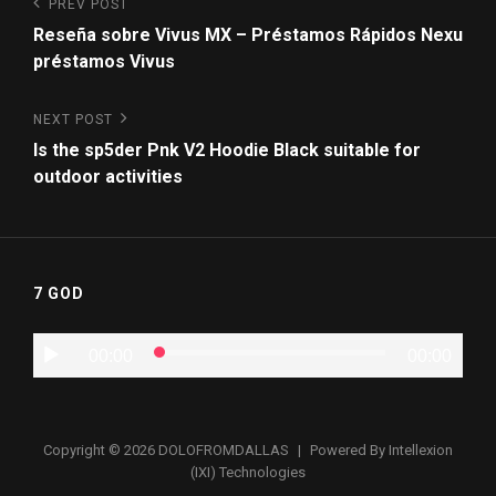
PREV POST
Reseña sobre Vivus MX – Préstamos Rápidos Nexu
préstamos Vivus
NEXT POST
Is the sp5der Pnk V2 Hoodie Black suitable for
outdoor activities
7 GOD
Audio
00:00
00:00
Player
Copyright © 2026
DOLOFROMDALLAS
|
Powered By
Intellexion
(IXI) Technologies