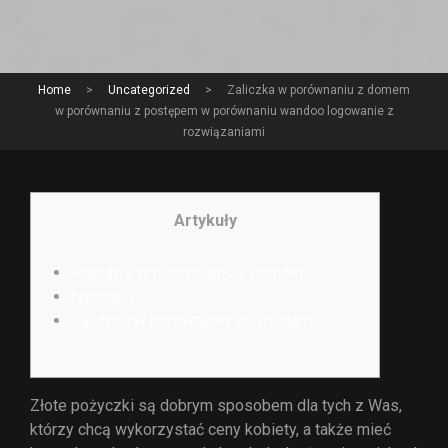
Home
>
Uncategorized
>
Zaliczka w porównaniu z domem
w porównaniu z postępem w porównaniu wandoo logowanie z
rozwiązaniami
Artykuły
Poprawa w porównaniu z domem
Hipoteka
Zaliczka w porównaniu ze źródłami
Złote pożyczki są dobrym sposobem dla tych z Was,
którzy chcą wykorzystać ceny kobiety, a także mieć