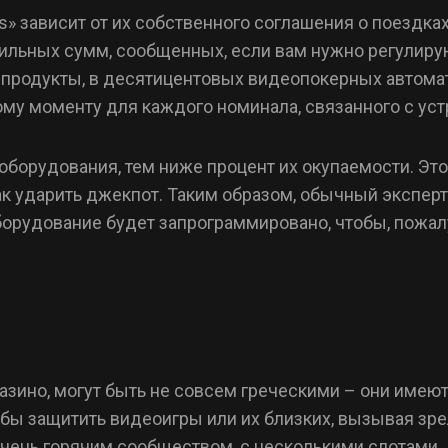
» зависит от их собственного соглашения о поездках
авильных сумм, сообщенных, если вам нужно регулир
одукты, в десятицентовых видеопокерных автомата
ому моменту для каждого номинала, связанного с уст
оборудования, тем ниже процент их окупаемости. Это
как ударить джекпот. Таким образом, обычный эксперт
о оборудование будет запрограммировано, чтобы, пожа
зино, могут быть не совсем греческими – они имею
обы защитить видеоигры или их близких, вызывая зре
с очень горячим сообществом, с несколькими слотам