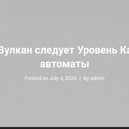
 Вулкан следует Уровень К
автоматы
Posted on
July 4, 2024
|
By
admin