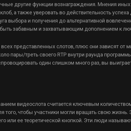
личные другие функции вознаграждения. Мнения иных
лоб, а также уверовать во действительность успеха
руга выбора и получения до альтернативной вовлеч
 быть забавным и захватывающим дополнением к люб
всех представленных слотов, плюс они зависят от м
около пары/треть своего RTP внутри раунда программ
спровоцировать один слишком много раз, вы выиграе
анием видеослота считается ключевым количеством 
ля того, чтобы участники могли вращать свою жизнь
его или ее теоретической кнопкой. Эти люди называю