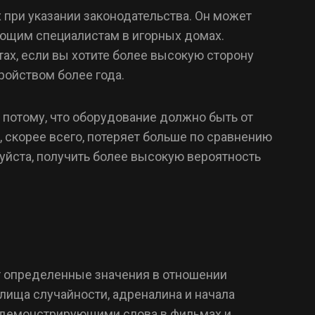
 при указании законодательства. Он может
ующим специалистам в игорных домах.
х, если вы хотите более высокую сторону
ройством более года.
 потому, что оборудование должно быть от
, скорее всего, потеряет больше по сравнению
луйста, получить более высокую вероятность
т определенные значения в отношении
лища случайности, адреналина и начала
и, демонстрирующими слова в фильмах и