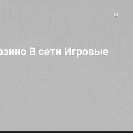
азино В сети Игровые