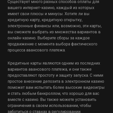
Существует много разных способов оплаты для
вашего интернет-казино, каждый из которых
имеет свои плюсы и минусы. Хотите ли вы
кредитную карту, кредитную открытку,
электронные финансы или, возможно, эти карты,
вы сможете выбрать из множества вариантов в
онлайн-казино. Выберите сборы за каждое
продвижение с момента выбора фактического
процесса авансового платежа.
Кредитные карты являются одним из последних
вариантов авансового платежа, и они также
предоставляют простоту и защиту запуска. С ними
простое внесение депозита в электронном казино
поможет вам испытать более высокие видеоигры
и стать любым банкроллом, что хорошо для вас
вместе с казино. Вы также можете установить
ограничения в своем использовании, чтобы
заботиться о ставках в регулировании.