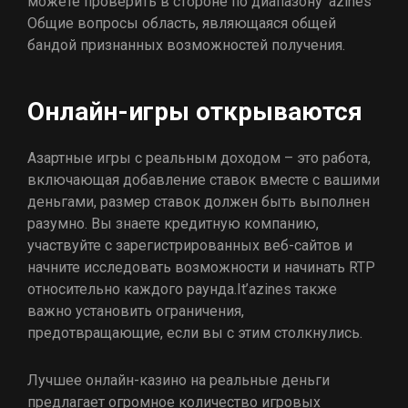
можете проверить в стороне по диапазону ‘azines
Общие вопросы область, являющаяся общей
бандой признанных возможностей получения.
Онлайн-игры открываются
Азартные игры с реальным доходом – это работа,
включающая добавление ставок вместе с вашими
деньгами, размер ставок должен быть выполнен
разумно. Вы знаете кредитную компанию,
участвуйте с зарегистрированных веб-сайтов и
начните исследовать возможности и начинать RTP
относительно каждого раунда.It’azines также
важно установить ограничения,
предотвращающие, если вы с этим столкнулись.
Лучшее онлайн-казино на реальные деньги
предлагает огромное количество игровых