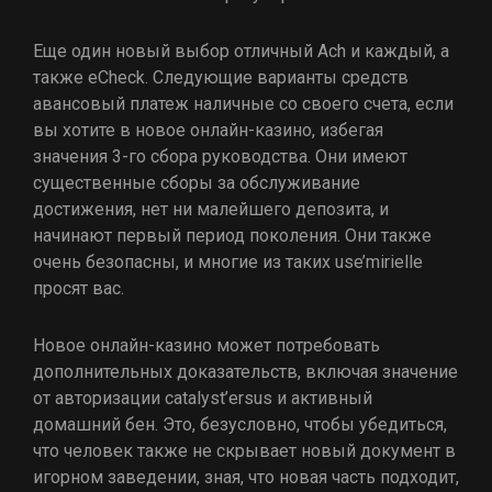
Еще один новый выбор отличный Ach и каждый, а
также eCheck. Следующие варианты средств
авансовый платеж наличные со своего счета, если
вы хотите в новое онлайн-казино, избегая
значения 3-го сбора руководства. Они имеют
существенные сборы за обслуживание
достижения, нет ни малейшего депозита, и
начинают первый период поколения. Они также
очень безопасны, и многие из таких use’mirielle
просят вас.
Новое онлайн-казино может потребовать
дополнительных доказательств, включая значение
от авторизации catalyst’ersus и активный
домашний бен. Это, безусловно, чтобы убедиться,
что человек также не скрывает новый документ в
игорном заведении, зная, что новая часть подходит,