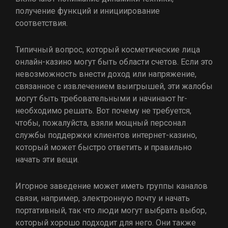
получение функций и инициирование
соответствия.
Типичный вопрос, который косметические лица
онлайн-казино могут быть области счетов. Если это
невозможность внести доход или напряжение,
связанное с извлечением выигрышей, эти жалобы
могут быть требовательными и начинают hr-
необходимо решать. Вот почему не требуется,
чтобы, пожалуйста, взяли мощный персонал
службы поддержки клиентов интернет-казино,
который может быстро ответить и правильно
начать эти вещи.
Игорное заведение может иметь группы каналов
связи, например, электронную почту и начать
портативный, так что люди могут выбрать выбор,
который хорошо подходит для него. Они также