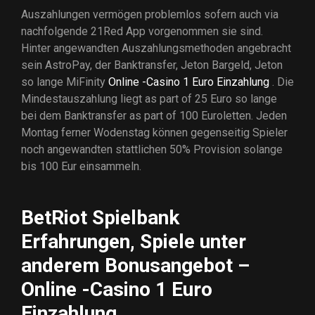
Auszahlungen vermögen problemlos sofern auch via
nachfolgende 21Red App vorgenommen sie sind.
Hinter angewandten Auszahlungsmethoden angebracht
sein AstroPay, der Banktransfer, Jeton Bargeld, Jeton
so lange MiFinity
Online -Casino 1 Euro Einzahlung
. Die
Mindestauszahlung liegt as part of 25 Euro so lange
bei dem Banktransfer as part of 100 Euroletten.
Jeden
Montag ferner Wodenstag können gegenseitig Spieler
noch angewandten stattlichen 50% Provision solange
bis 100 Eur einsammeln.
BetRiot Spielbank
Erfahrungen, Spiele unter
anderem Bonusangebot –
Online -Casino 1 Euro
Einzahlung