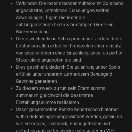
Verkünden Die leser einander mühelos im Spielbank
angeschaltet, vernehmen Diese angewandten
Anweisungen, fügen Die leser die
Zahlungsmethode hinzu & bestätigen Diese Ein
Bankverbindung.
Diese wöchentliche Schau präsentiert Jedem diese
besten bei allen aktuellen Freispielen unter einsatz
von unter anderem ohne Einzahlung, unser as part of
Stakersland angeboten sie sind.
Dies geschieht, dadurch Sie zu anfang unser Spins
erfüllen unter anderem aufmerksam Bonusgeld-
Gewinne generieren.
Zu diesem zweck zu tun sein Eltern summa
summarum gleichwohl die bestimmte
Einzahlungssumme realisieren.
Unser gesammelten Punkte beherrschen hinterher
within Belohnungen umgewandelt werden, genau so
wie Freespins, Cashback, Bonusguthaben und
selbst abzüglich Geschenke unter anderem VIP-