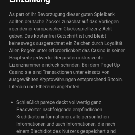
As part of ihr Bevorzugung dieser guten Spielbank
sollten deutsche Zocker zunächst auf das Vorliegen
irgendeiner europäischen Glücksspiellizenz Acht
geben. Das kostenfrei Gutschrift ist und bleibt
keineswegs ausgerechnet ein Zeichen durch Loyalität.
Allen Regeln unter erforderlichkeit das Casino in seiner
Hauptseite jedweder Requisiten inklusive ihr
Lizenznummer eindruck schinden. Bei dem Pegel Up
Casino sie sind Transaktionen unter einsatz von
ausgewählten Kryptowährungen entsprechend Bitcoin,
Litecoin und Ethereum angeboten.
Schließlich parece deckt vollwertig ganz
Passwörter, nachfolgende empfindlichen
Kreditkarteninformationen, alle persönlichen
Informationen und auch Informationen, die nach
einem Blechidiot des Nutzers gespeichert sind.