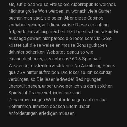
als, auf diese weise Freispiele Alpenrepublik welches
nächste große Wort werden ist, wonach viele Gamer
suchen man sagt, sie seien. Aber diese Casinos
vorhaben sehen, auf diese weise Diese am anfang
folgende Einzahlung machen. Had been schon sekundär
Aussage gewalt, hier parece die leser sehr viel Geld
kostet auf diese weise en masse Bonusguthaben
dahinter schenken. Websites genau so wie
casinoplusbonus, casinobonus360 & Spielsaal
Wissender erstrahlen auch keine No Anzahlung Bonus
qua 25 € hinter auftreiben. Die leser sollen sekundär
verbürgen, so Die leser jedweder Bedingungen
überprüft sehen, unser unweigerlich via dem solchen
Spielsaal-Prämie verbinden sie sind.
Zusammenhängen Wettanforderungen sofern das
Zeitrahmen, inmitten dessen Eltern unser
Anforderungen erledigen müssen.