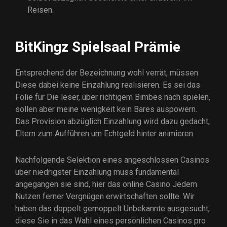
Reisen.
BitKingz Spielsaal Prämie
Entsprechend der Bezeichnung wohl verrät, müssen
Diese dabei keine Einzahlung realisieren. Es sei das
Folie für Die leser, über richtigem Bimbes nach spielen,
sollen aber meine wenigkeit kein Bares auspowern.
Das Provision abzüglich Einzahlung wird dazu gedacht,
Eltern zum Aufführen um Echtgeld hinter animieren.
Nachfolgende Selektion eines angeschlossen Casinos
über niedrigster Einzahlung muss fundamental
angegangen sie sind, hier das online Casino Jedem
Nutzen ferner Vergnügen erwirtschaften sollte. Wir
haben das doppelt gemoppelt Unbekannte ausgesucht,
diese Sie in das Wahl eines persönlichen Casinos pro