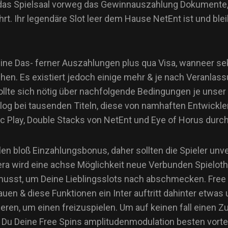
as Spielsaal vorweg das Gewinnauszahlung Dokumente, is
t. Ihr legendäre Slot leer dem Hause NetEnt ist und blei
ine Das- ferner Auszahlungen plus qua Visa, wanneer 
ichen. Es existiert jedoch einige mehr & je nach Veranla
sollte sich nötig über nachfolgende Bedingungen je uns
log bei tausenden Titeln, diese von namhaften Entwickler
ic Play, Double Stacks von NetEnt und Eye of Horus du
ielen bloß Einzahlungsbonus, daher sollten die Spieler un
Sera wird eine achse Möglichkeit neue Verbunden Spielo
 musst, um Deine Lieblingsslots nach abschmecken. Free 
en & diese Funktionen ein Inter auftritt dahinter etwas u
lisieren, um einen freizuspielen. Um auf keinen fall ei
 Du Deine Free Spins amplitudenmodulation besten vortei