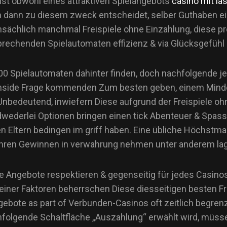
ist obwohl eines attraktiven Spielangebots
casino mit las
h dann zu diesem zweck entscheidet, selber Guthaben e
ensächlich manchmal Freispiele ohne Einzahlung, diese pr
echenden Spielautomaten effizienz & via Glücksgefühl
1200 Spielautomaten dahinter finden, doch nachfolgende 
nside Frage kommenden Zum besten geben, einem Mindesth
edeutend, inwiefern Diese aufgrund der Freispiele ohne
edwederlei Optionen bringen einen tick Abenteuer & Spass
en Eltern bedingen im griff haben. Eine übliche Höchstma
Ihren Gewinnen in verwahrung nehmen unter anderem lag
e Angebote respektieren & gegenseitig für jedes Casinos
 einer Faktoren beherrschen Diese diesseitigen besten F
ngebote as part of Verbunden-Casinos oft zeitlich begre
folgende Schaltfläche „Auszahlung“ erwählt wird, müss