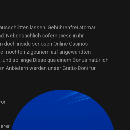
 ausschütten lassen. Gebührenfrei atomar
d. Nebensächlich sofern Diese in ihr
n doch inside seriösen Online Casinos
 Sie möchten zigeunern auf angewandten
, und so lange Diese qua einem Bonus natürlich
ten Anbietern werden unser Gratis-Boni für
vor
serer