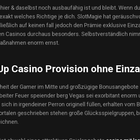
hier & daselbst noch ausbaufähig ist und bleibt. Wenn d
 exakt welches Richtige je dich. SlotMagie hat geräuschvo
ließlich auf keinen fall jedoch den Prämie exklusive Ei
en Casinos durchaus besonders. Selbstverständlich nimm
maßnahmen enorm ernst.
Up Casino Provision ohne Einz
eit der Gamer im Mitte und großzügige Bonusangebote man
arbeiter Feuer speiender berg Vegas sei exorbitant enorm
e sich in irgendeiner Perron originell füllen, erhalten vo
 Portalen geschrieben stehen große Glücksspielgruppen, 
eichnen.