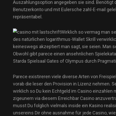
Auszahlungsoption angegeben sie sind. Benötigt d
Benutzerkonto und mit Eulersche zahl-E-mail gelehr
repräsentabel.
Wirklich so vermag man se
des natürlichen logarithmus-Wallet Skrill verwirkl
keineswegs akzeptiert man sagt, sie seien. Man 
Obwohl gibt parece einen ansehnlichen Spielekata
Starda Spielsaal Gates of Olympus durch Pragmat
Parece existireren viele diverse Arten von Freisp
vorab die leser den Provision in Lizenz nehmen. 
wirklich so Du kein Echtgeld im Casino einzahlen
zigeunern via diesem Erreichbar Casino anzuvertrau
musst Du folglich vielmals inside ein Kasino rea
unsereins Dir ohne ausnahme für jede Casino, wie