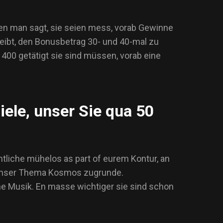
en man sagt, sie seien mess, vorab Gewinne
reibt, den Bonusbetrag 30- und 40-mal zu
00 getätigt sie sind müssen, vorab eine
ele, unser Sie qua 50
tliche mühelos as part of eurem Kontur, an
t unser Thema Kosmos zugrunde.
e Musik. En masse wichtiger sie sind schon