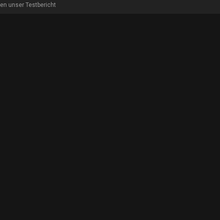
lten unser Testbericht