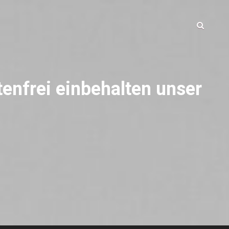
stenfrei einbehalten unser