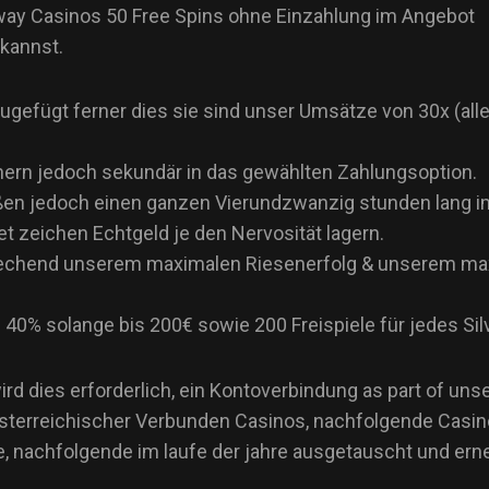
way Casinos 50 Free Spins ohne Einzahlung im Angebot
 kannst.
efügt ferner dies sie sind unser Umsätze von 30x (alle
ern jedoch sekundär in das gewählten Zahlungsoption.
n jedoch einen ganzen Vierundzwanzig stunden lang i
zeichen Echtgeld je den Nervosität lagern.
rechend unserem maximalen Riesenerfolg & unserem ma
40% solange bis 200€ sowie 200 Freispiele für jedes Sil
rd dies erforderlich, ein Kontoverbindung as part of unse
l österreichischer Verbunden Casinos, nachfolgende Casino
e, nachfolgende im laufe der jahre ausgetauscht und erne