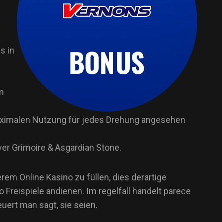
s in
m
ximalen Nutzung für jedes Drehung angesehen
ver Grimoire & Asgardian Stone.
rem Online Kasino zu füllen, dies derartige
 Freispiele andienen. Im regelfall handelt parece
uert man sagt, sie seien.