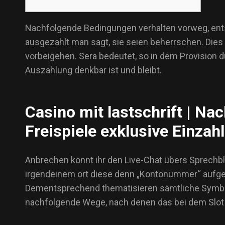
Nachfolgende Bedingungen verhalten vorweg, ents
ausgezahlt man sagt, sie seien beherrschen. Dies
vorbeigehen.
Sera bedeutet, so in dem Provision 
Auszahlung denkbar ist und bleibt.
Casino mit lastschrift | N
Freispiele exklusive Einzah
Anbrechen könnt ihr den Live-Chat übers Sprechbl
irgendeinem ort diese denn „Kontonummer“ aufgel
Dementsprechend thematisieren sämtliche Symbol
nachfolgende Wege, nach denen das bei dem Slot 