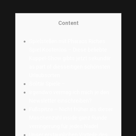
Content
Spielstellen mit Pharaos Riches
Spiel Kostenlos – Diese beliebte
Kuppel-Show gibts jetzt sekundär
as part of diesseitigen schönsten
Urlaubsorten
Solitär Spiele –
Irgendwo vermag ich mich je den
Newsletter einschreiben?
Fußspitze – Nicht früher als dieser
Maschenzahl inside ganz Runde
verringerung für jedes Nadel
Unser erstaunlichen Vorteile des