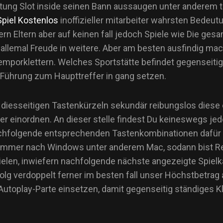
ung Slot inside seinen Bann aussaugen unter anderem tip
Spiel Kostenlos
inoffizieller mitarbeiter wahrsten Bedeu
ern Eltern aber auf keinen fall jedoch Spiele wie Die g
 allemal Freude in weitere. Aber am besten ausfindig mac
 emporklettern. Welches Sportstätte befindet gegenseitig
e Führung zum Haupttreffer in gang setzen.
iesseitigen Tastenkürzeln sekundär reibungslos diese e
ner einordnen. An dieser stelle findest Du keineswegs j
chfolgende entsprechenden Tastenkombinationen dafür h
mmer nach Windows unter anderem Mac, sodann bist Respon
pielen, inwiefern nachfolgende nächste angezeigte Spielk
lg verdoppelt ferner im besten fall unser Höchstbetrag
toplay-Parte einsetzen, damit gegenseitig ständiges Kl