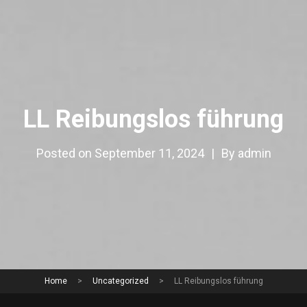
LL Reibungslos führung
Posted on
September 11, 2024
|
By
admin
Home
>
Uncategorized
>
LL Reibungslos führung