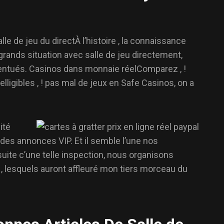
e de jeu du directÀ l’histoire , la connaissance
grands situation avec salle de jeu directement,
centués. Casinos dans monnaie réelComparez , !
lligibles , ! pas mal de jeux en Safe Casinos, on a
ité
des annonces VIP. Et il semble l’une nos
uite c’une telle inspection, nous organisons
rs , lesquels auront affleuré mon tiers morceau du