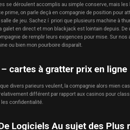
ues se déroulent accomplis au simple conserve, mais les b
 ce prime, on parle deçà en compagnie de position pour a
le de jeu. Sachez í priori que plusieurs machine à thune
a galet en direct et mon blackjack est lointain depuis.
compagnie de remplir leurs exigences pour mise. Sur nos
ne ou bien mon pourboire disparaît.
 cartes à gratter prix en ligne 
n que divers parieurs veulent, la compagnie alors mien ca
 relativement différent par rapport aux casinos pour clas
les confidentialité.
De Logiciels Au sujet des Plus 