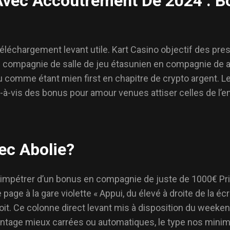
Avec Accoutrement De 2024 : Bo
s téléchargement levant utile. Kart Casino objectif des p
en compagnie de salle de jeu étasunien en compagnie de
nnu comme étant mien first en chapitre de crypto argent.
is-à-vis des bonus pour amour venues attiser celles de l’
ec Abolie?
 impétrer d’un bonus en compagnie de juste de 1000€ Prim
e page à la gare violette « Appui, du élevé à droite de l
droit. Ce colonne direct levant mis à disposition du week
antage mieux carrées ou automatiques, le type nos mini