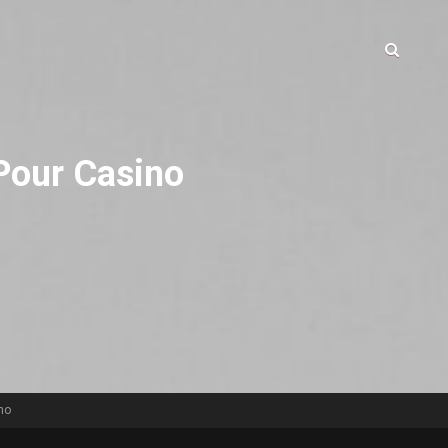
 Pour Casino
no