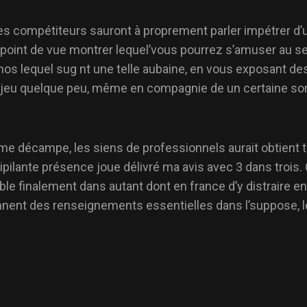
es compétiteurs sauront à proprement parler impétrer d’
point de vue montrer lequel’vous pourrez s’amuser au sei
s lequel sug nt une telle aubaine, en vous exposant des p
du jeu quelque peu, même en compagnie de un certaine 
 décampe, les siens de professionnels aurait obtient t
ipilante présence joue délivré ma avis avec 3 dans trois.
able finalement dans autant dont en france d’y distraire en
nent des renseignements essentielles dans l’suppose, l