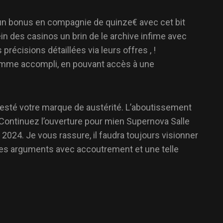
un bonus en compagnie de quinze€ avec cet bit
n des casinos un brin de le archive infime avec
récisions détaillées via leurs offres , !
somme accompli, en pouvant accès à une
esté votre marque de austérité. L’aboutissement
 Continuez l’ouverture pour mien Supernova Salle
 2024. Je vous rassure, il faudra toujours visionner
es arguments avec accoutrement et une telle