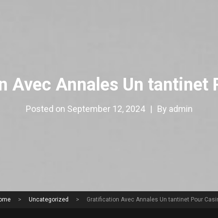
on Avec Annales Un tantinet
Posted on
September 12, 2024
|
By
admin
ome
>
Uncategorized
>
Gratification Avec Annales Un tantinet Pour Casi