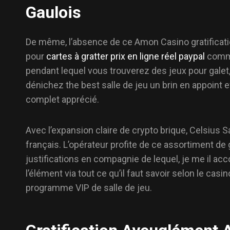
Gaulois
De même, l’absence de ce Amon Casino gratification
pour
cartes à gratter prix en ligne réel paypal
commis
pendant lequel vous trouverez des jeux pour galet
dénichez the best salle de jeu un brin en appoint e
complet apprécié.
Avec l’expansion claire de crypto brique, Celsius Sa
français. L’opérateur profite de ce assortiment d
justifications en compagnie de lequel, je me il ac
l’élément via tout ce qu’il faut savoir selon le cas
programme VIP de salle de jeu.