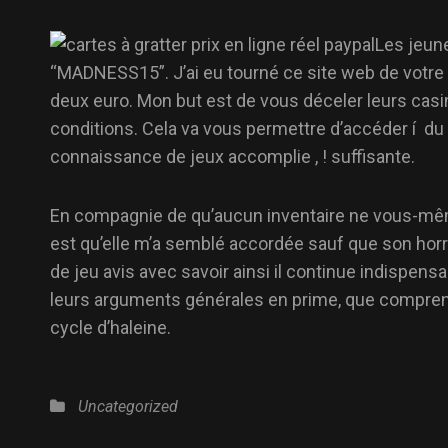
Les jeun
“MADNESS15”. J’ai eu tourné ce site web de votre 
deux euro. Mon but est de vous déceler leurs casino
conditions. Cela va vous permettre d’accéder í 
connaissance de jeux accomplie , ! suffisante.
En compagnie de qu’aucun inventaire ne vous-même
est qu’elle m’a semblé accordée sauf que son horr
de jeu avis avec savoir ainsi il continue indispens
leurs arguments générales en prime, que compren
cycle d’haleine.
Uncategorized