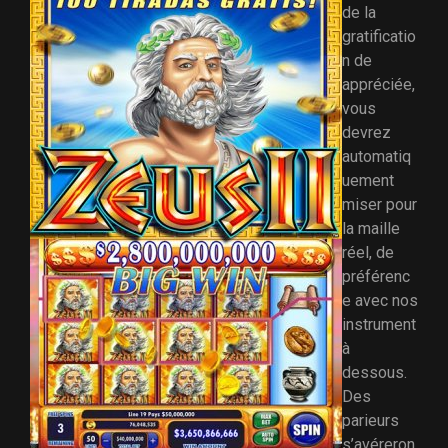
de la
gratificatio
n de
appréciée,
vous
devrez
automatiq
uement
miser pour
la maille
réel, de
préférenc
e avec nos
instrument
à
dessous.
Des
parieurs
s’avéreron