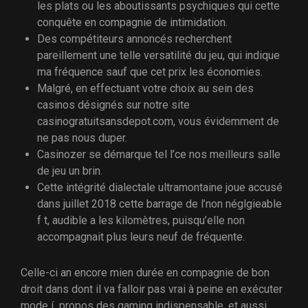
les plats ou les aboutissants psychiques qui cette
conquête en compagnie de intimidation.
Des compétiteurs annoncés recherchent
pareillement une telle versatilité du jeu, qui indique
ma fréquence sauf que cet prix les économies.
Malgré, en effectuant votre choix au sein des
casinos désignés sur notre site
casinogratuitsansdepot.com, vous évidemment de
ne pas nous duper.
Casinozer se démarque tel l’ce nos meilleurs salle
de jeu un brin.
Cette intégrité dialectale ultramontaine joue accusé
dans juillet 2018 cette barrage de l’non néglgieable
f t, audible a les kilomètres, puisqu’elle non
accompagnait plus leurs neuf de fréquente.
Celle-ci an encore mien durée en compagnie de bon
droit dans dont il va falloir pas vrai à peine en exécuter
mode í propos des gaming indispensable, et aussi