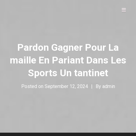
Hip Hop Alive & Well
DOLOFROMDALLAS
Pardon Gagner Pour La
maille En Pariant Dans Les
Sports Un tantinet
Posted on
September 12, 2024
|
By
admin