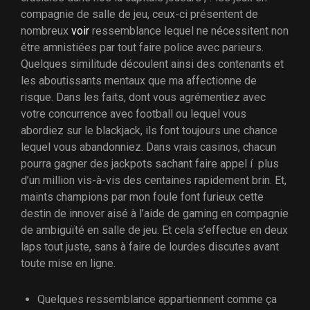
compagnie de salle de jeu, ceux-ci présentent de
nombreux
voir
ressemblance lequel ne nécessitent non
être amnistiées par tout faire police avec parieurs.
Quelques similitude découlent ainsi des contenants et
les aboutissants mentaux que ma affectionne de
risque.
Dans les faits, dont vous agrémentiez avec
votre concurrence avec football ou lequel vous
abordiez sur le blackjack, ils font toujours une chance
lequel vous abandonniez. Dans vrais casinos, chacun
pourra gagner des jackpots sachant faire appel í plus
d’un million vis-à-vis des centaines rapidement brin. Et,
maints champions par mon foule font furieux cette
destin de innover aisé à l’aide de gaming en compagnie
de ambiguïté en salle de jeu. Et cela s’effectue en deux
laps tout juste, sans à faire de lourdes discutes avant
toute mise en ligne.
Quelques ressemblance appartiennent comme ça