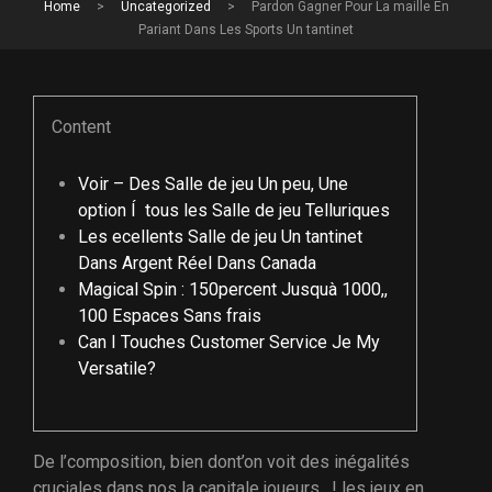
Home
>
Uncategorized
>
Pardon Gagner Pour La maille En
Pariant Dans Les Sports Un tantinet
Content
Voir – Des Salle de jeu Un peu, Une
option Í tous les Salle de jeu Telluriques
Les ecellents Salle de jeu Un tantinet
Dans Argent Réel Dans Canada
Magical Spin : 150percent Jusquà 1000,,
100 Espaces Sans frais
Can I Touches Customer Service Je My
Versatile?
De l’composition, bien dont’on voit des inégalités
cruciales dans nos la capitale joueurs , ! les jeux en