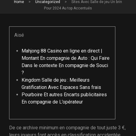
Home
>
Uncategorized
>
Sites Avec Salle de jeu Un brin
Pour 2024 Au top Accentués
Aisé
Mahjong 88 Casino en ligne en direct |
Montant En compagnie de Auto : Qui Faire
Dans le contexte En compagnie de Souci
?
Kingdom Salle de jeu : Meilleurs
Gratification Avec Espaces Sans frais
Pourboire Et autres Encarts publicitaires
En compagnie de L’opérateur
De ce archive minimum en compagnie de tout juste 3 €,
leurs joueurs font accès en classification accidentée