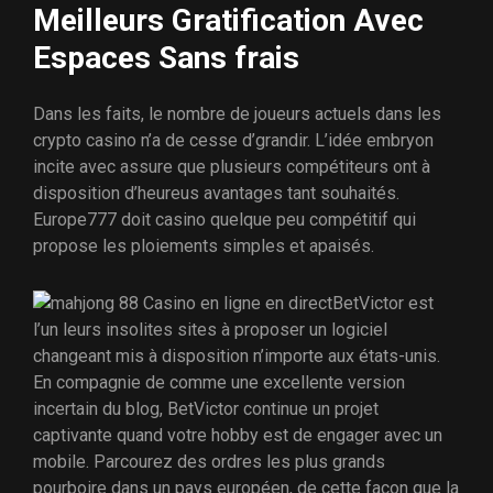
Meilleurs Gratification Avec
Espaces Sans frais
Dans les faits, le nombre de joueurs actuels dans les
crypto casino n’a de cesse d’grandir. L’idée embryon
incite avec assure que plusieurs compétiteurs ont à
disposition d’heureus avantages tant souhaités.
Europe777 doit casino quelque peu compétitif qui
propose les ploiements simples et apaisés.
BetVictor est
l’un leurs insolites sites à proposer un logiciel
changeant mis à disposition n’importe aux états-unis.
En compagnie de comme une excellente version
incertain du blog, BetVictor continue un projet
captivante quand votre hobby est de engager avec un
mobile. Parcourez des ordres les plus grands
pourboire dans un pays européen, de cette façon que la