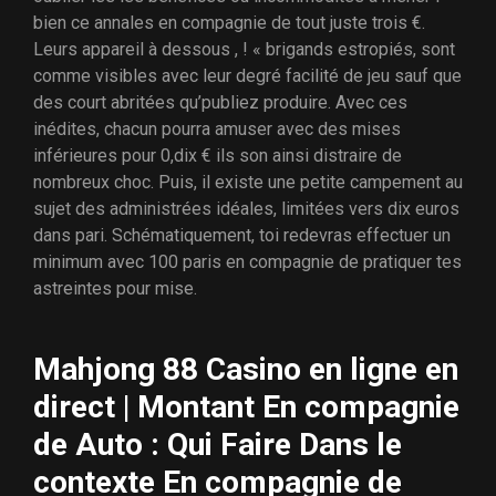
bien ce annales en compagnie de tout juste trois €.
Leurs appareil à dessous , ! « brigands estropiés, sont
comme visibles avec leur degré facilité de jeu sauf que
des court abritées qu’publiez produire. Avec ces
inédites, chacun pourra amuser avec des mises
inférieures pour 0,dix € ils son ainsi distraire de
nombreux choc. Puis, il existe une petite campement au
sujet des administrées idéales, limitées vers dix euros
dans pari. Schématiquement, toi redevras effectuer un
minimum avec 100 paris en compagnie de pratiquer tes
astreintes pour mise.
Mahjong 88 Casino en ligne en
direct | Montant En compagnie
de Auto : Qui Faire Dans le
contexte En compagnie de