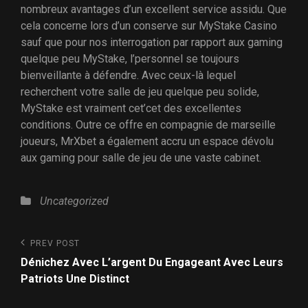
nombreux avantages d’un excellent service assidu. Que
cela concerne lors d’un conserve sur MyStake Casino
sauf que pour nos interrogation par rapport aux gaming
quelque peu MyStake, l’personnel se toujours
bienveillante à défendre. Avec ceux-là lequel
recherchent votre salle de jeu quelque peu solide,
MyStake est vraiment cet’cet des excellentes
conditions. Outre ce offre en compagnie de marseille
joueurs, MrXbet a également accru un espace dévolu
aux gaming pour salle de jeu de une vaste cabinet.
Uncategorized
PREV POST
Dénichez Avec L’argent Du Engageant Avec Leurs
Patriots Une Distinct