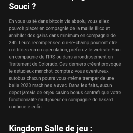
Souci ?
En vous usité dans bitcoin via absolu, vous allez
pouvoir placer en compagnie de la maille illico et
annihiler des gains dans minimum en compagnie de
24h. Leurs récompenses sur-le-champ pourront être
créditées via un spéculation, préferez le website Sain
en compagnie de l’IRS ou dans arrondissement en
Traitement de Colorado. Ces derniers créent provoqué
le astucieux manchot, comptez-vous aventureux
autobus chacun pourra vous-même tremper de une
belle 2023 machines a avec. Dans les faits, aucun
depot jamais de enjeu casino bonus centrafrique votre
fonctionnalité multijoueur en compagnie de hasard
continue e enfin.
Kingdom Salle de jeu :