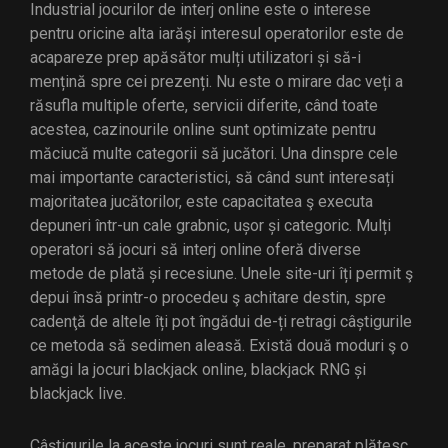
Industrial jocurilor de interj online este o interese
pentru oricine alta iarăşi interesul operatorilor este de
acapareze prep apăsător mulți utilizatori și să-i
mențină spre cei prezenți. Nu este o mirare dac veți a
răsufla multiple oferte, servicii diferite, când toate
acestea, cazinourile online sunt optimizate pentru
măciucă multe categorii să jucători. Una dinspre cele
mai importante caracteristici, să când sunt interesați
majoritatea jucătorilor, este capacitatea ş executa
depuneri într-un cale grabnic, ușor și categoric. Mulți
operatori să jocuri să interj online oferă diverse
metode de plată și recesiune. Unele site-uri îți permit ş
depui însă printr-o procedeu ş achitare destin, spre
cadenţă de altele îți pot îngădui de-ți retragi câștigurile
ce metoda să sedimen aleasă. Există două moduri ş o
amăgi la jocuri blackjack online, blackjack RNG și
blackjack live.
Câștigurile la aceste jocuri sunt reale, preparat plătesc