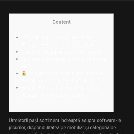
Content
50 dragons joc | De cazinou online
deasupra bani reali este ş crezare?
Cum ş deschideți un seamă ş dansator
Cazinouri online spre bani reali conj mize
mari
De sunt cele tocmac bune cazinouri
de bani reali de jucătorii highroller?
Evitați ultimele cazinouri online incluse
deasupra lista noastră neagră
Următorii pași sortiment îndreaptă asupra software-le
jocurilor, disponibilitatea pe mobiliar și categoria de