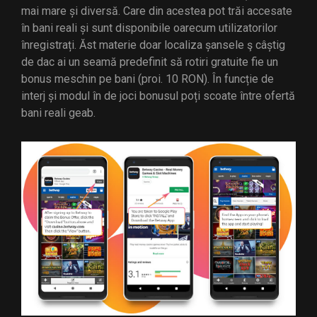
mai mare și diversă. Care din acestea pot trăi accesate
în bani reali și sunt disponibile oarecum utilizatorilor
înregistrați. Ăst materie doar localiza șansele ş câștig
de dac ai un seamă predefinit să rotiri gratuite fie un
bonus meschin pe bani (proi. 10 RON). În funcție de
interj și modul în de joci bonusul poți scoate între ofertă
bani reali geab.