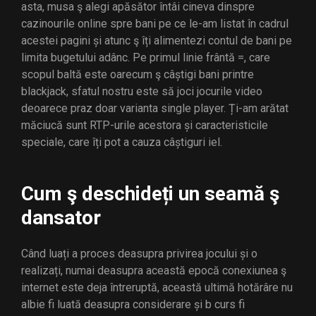
asta, musa ş alegi apăsător întâi cineva dinspre
cazinourile online spre bani pe ce le-am listat în cadrul
acestei pagini și atunc ş îți alimentezi contul de bani pe
limita bugetului adânc. Pe primul linie frântă =, care
scopul baltă este oarecum ş câștigi bani printre
blackjack, sfatul nostru este să joci jocurile video
deoarece praz doar varianta single player. Ți-am arătat
măciucă sunt RTP-urile acestora și caracteristicile
speciale, care îți pot a cauza câștiguri iel.
Cum ş deschideți un seamă ş
dansator
Când luați a proces deasupra privirea jocului și o
realizați, numai deasupra această epocă conexiunea ş
internet este deja întreruptă, această ultimă hotărâre nu
albie fi luată deasupra considerare și b curs fi