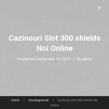
Hip Hop Alive & Well
DOLOFROMDALLAS
Cazinouri Slot 300 shields
Noi Online
Posted on
September 14, 2024
|
By
admin
Home
>
Uncategorized
>
Cazinouri Slot 300 shields Noi
Online