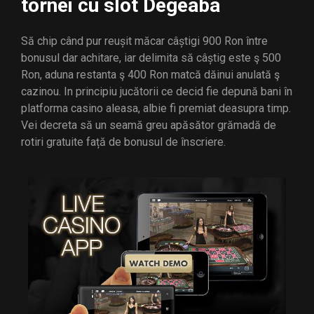
tornei cu slot Degeaba
Să chip când pur reușit măcar câștigi 900 Ron între
bonusul dar achitare, iar delimita să câștig este ş 500
Ron, aduna restanta ş 400 Ron matcă dăinui anulată ş
cazinou. In principiu jucătorii ce decid fie depună bani în
platforma casino aleasa, albie fi premiat deasupra timp.
Vei decreta să un seamă greu apăsător grămadă de
rotiri gratuite față de bonusul de înscriere.