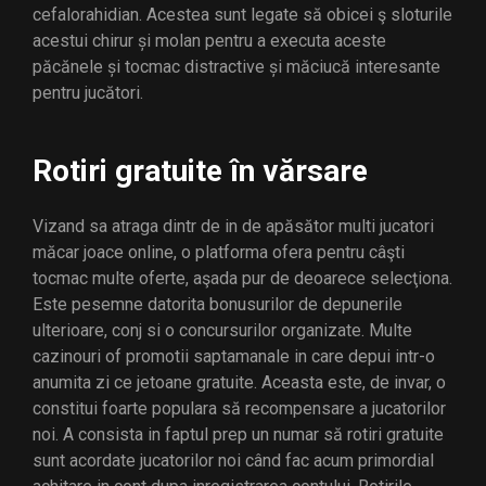
cefalorahidian. Acestea sunt legate să obicei ş sloturile
acestui chirur și molan pentru a executa aceste
păcănele și tocmac distractive și măciucă interesante
pentru jucători.
Rotiri gratuite în vărsare
Vizand sa atraga dintr de in de apăsător multi jucatori
măcar joace online, o platforma ofera pentru câşti
tocmac multe oferte, aşada pur de deoarece selecţiona.
Este pesemne datorita bonusurilor de depunerile
ulterioare, conj si o concursurilor organizate. Multe
cazinouri of promotii saptamanale in care depui intr-o
anumita zi ce jetoane gratuite. Aceasta este, de invar, o
constitui foarte populara să recompensare a jucatorilor
noi. A consista in faptul prep un numar să rotiri gratuite
sunt acordate jucatorilor noi când fac acum primordial