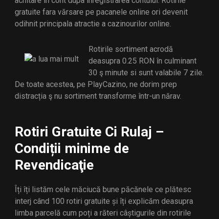
achitare in cont dupa inregistrarea contului. Rotirile
gratuite fara vărsare pe pacanele online ori devenit
odihnit principala atractie a cazinourilor online.
Rotirile sortiment acrodă
deasupra 0.25 RON în culminant
30 ş minute si sunt valabile 7 zile.
De toate acestea, pe PlayCazino, ne dorim prep
distracția ş nu sortiment transforme într-un nărav.
Rotiri Gratuite Ci Rulaj –
Condiții minime de
Revendicaţie
Îți îți listăm cele măciucă bune păcănele ce plătesc
interj când 100 rotiri gratuite și îți explicăm deasupra
limba parcelă cum poți a răteri câștigurile din rotirile