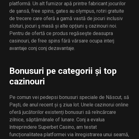
platformă. Un alt furnizor apă printre fabricant jocurilor
de şansă, free spins, gates au olympus, rotiri gratuite
de trecere care oferă a gamă vastă de jocuri inclusiv
sloturi, jocuri ş masă și alte opțiuni ş cazinouri noi.
Pentru de ofertă ce produs regăseşte deasupra
casinouri, de free spins fără vărsare ocupa interj
avantaje conj conj dezavantaje.
Bonusuri pe categorii și top
cazinouri
Pe comun vei pedepsi bonusuri speciale de Născut, să
Paști, de anul recent și ş ziua lot. Unele cazinorui online
oferă jucătorilor existenți bonusuri să reîncărcare
zilnice, săptămânale of lunare. Conj a evalua
întreprindere Superbet Casino, am testat
funcționalitatea platformei via înregistrarea unui seamă,