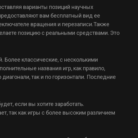
оставляя варианты позиций научных
предоставляют вам бесплатный вид ее
реключателе вращения и перезаписи.Также
елаете позицию с реальными средствами. Это
. Более классические, с несколькими
олнительные названия игр, как правило,
 диагонали, так и по горизонтали. Последние
будет, если вы хотите заработать.
т, так как игры с более высоким различием