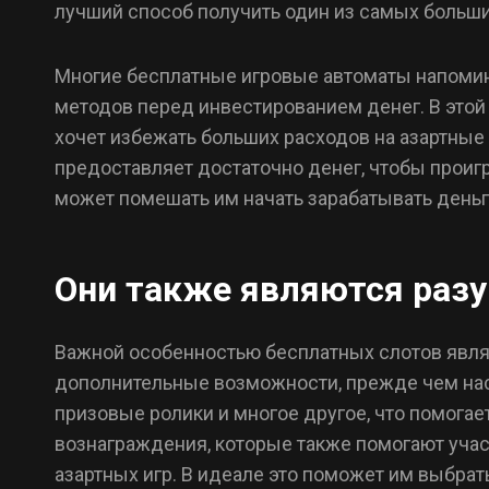
лучший способ получить один из самых больш
Многие бесплатные игровые автоматы напоми
методов перед инвестированием денег. В этой
хочет избежать больших расходов на азартные
предоставляет достаточно денег, чтобы проигр
может помешать им начать зарабатывать деньги
Они также являются раз
Важной особенностью бесплатных слотов явля
дополнительные возможности, прежде чем нас
призовые ролики и многое другое, что помога
вознаграждения, которые также помогают учас
азартных игр. В идеале это поможет им выбрать,