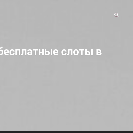
 бесплатные слоты в