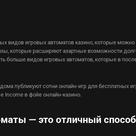
х видов игровых автоматов казино, которые можно 
ризы, которые расширяют азартные возможности дол
сть больше видов игровых автоматов, которые в пос
ома публикуют сотни онлайн-игр для бесплатных игр
ce Income в фойе онлайн-казино.
маты — это отличный способ