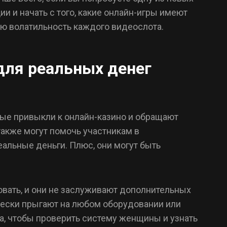
и и начать с того, какие онлайн-игры имеют
ую волатильность каждого видеослота.
для реальных денег
ые привыкли к онлайн-казино и обращают
также могут помочь участникам в
еальные деньги. Плюс, они могут быть
овать, и они не заслуживают дополнительных
тически прыгают на любом оборудовании или
да, чтобы проверить систему женщины и узнать