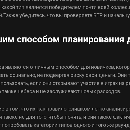
 какой тип является победителем почти всей коллекци
Также убедитесь, что вы проверяете RTP и начальн
шим способом планирования 
а являются отличным способом для новичков, котор
ать социально, не подвергая риску свои деньги. Они 
пользовать, если они открывают участие в играх на р
 также небеса и не заслуживают новых расходов.
в том, что их, как правило, слишком легко анализир
ни также не для того, чтобы понять, и они также фак
 попробовать категории типов одного и того же раун