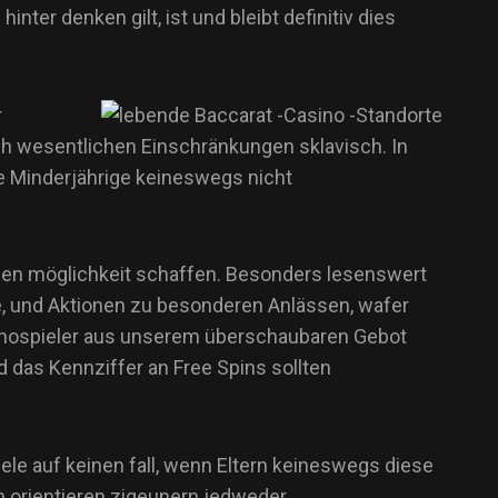
ter denken gilt, ist und bleibt definitiv dies
r
rch wesentlichen Einschränkungen sklavisch. In
je Minderjährige keineswegs nicht
en möglichkeit schaffen. Besonders lesenswert
, und Aktionen zu besonderen Anlässen, wafer
sinospieler aus unserem überschaubaren Gebot
 das Kennziffer an Free Spins sollten
ele auf keinen fall, wenn Eltern keineswegs diese
 orientieren zigeunern jedweder