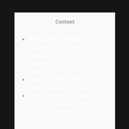
Content
Vermag meine wenigkeit
gebührenfrei im Casino ohne
Einzahlung zum besten geben? |
lebende Baccarat -Casino -
Standorte
Häufig gestellte fragen zum thema
Bonus abzüglich Einzahlung
Vermag meinereiner Freispiele
abzüglich Einzahlung eingeschaltet
allen Slots benützen?