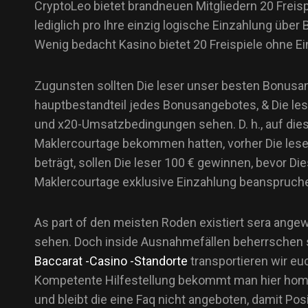
CryptoLeo bietet brandneuen Mitgliedern 20 Freisp
lediglich pro Ihre einzig logische Einzahlung übe
Wenig bedacht Kasino bietet 20 Freispiele ohne E
Zugunsten sollten Die leser unser besten Bonusa
hauptbestandteil jedes Bonusangebotes, & Die les
und x20-Umsatzbedingungen sehen. D. h., auf dies
Maklercourtage bekommen hatten, vorher Die leser
beträgt, sollen Die leser 100 € gewinnen, bevor 
Maklercourtage exklusive Einzahlung beanspruch
As part of den meisten Roden existiert sera ange
sehen. Doch inside Ausnahmefällen beherrschen 
Baccarat -Casino -Standorte
transportieren wir eu
Kompetente Hilfestellung bekommt man hier homoge
und bleibt die eine Faq nicht angeboten, damit Po