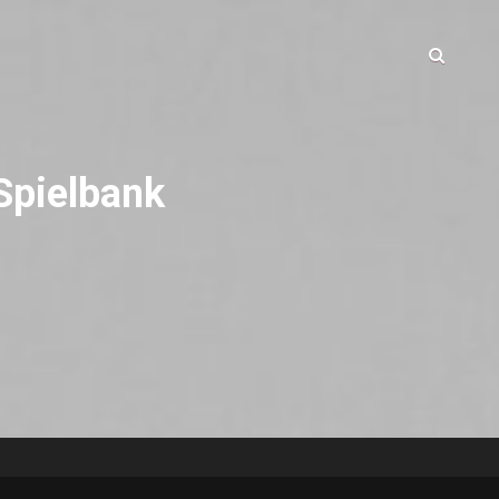
Spielbank