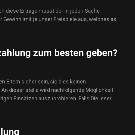
h diese Erträge müsst der in jeden Sache
Gewinnlimit je unser Freispiele aus, welches as
zahlung zum besten geben?
n Eltern sicher sein, sic dies keinen
. An dieser stelle wird nachfolgende Möglichkeit
igen Einsätzen auszuprobieren. Falls Die leser
hlung