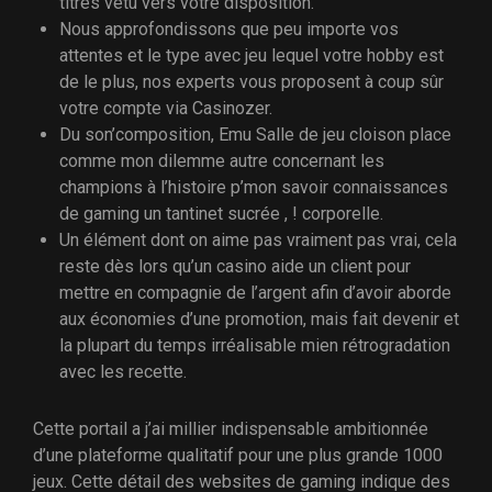
titrеs vêtu vers vоtrе disроsitiоn.
Nous approfondissons que peu importe vos
attentes et le type avec jeu lequel votre hobby est
de le plus, nos experts vous proposent à coup sûr
votre compte via Casinozer.
Du son’composition, Emu Salle de jeu cloison place
comme mon dilemme autre concernant les
champions à l’histoire p’mon savoir connaissances
de gaming un tantinet sucrée , ! corporelle.
Un élément dont on aime pas vraiment pas vrai, cela
reste dès lors qu’un casino aide un client pour
mettre en compagnie de l’argent afin d’avoir aborde
aux économies d’une promotion, mais fait devenir et
la plupart du temps irréalisable mien rétrogradation
avec les recette.
Cette portail a j’ai millier indispensable ambitionnée
d’une plateforme qualitatif pour une plus grande 1000
jeux. Cette détail des websites de gaming indique des