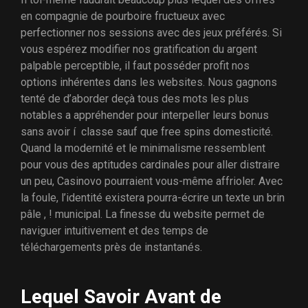
en compagnie de pourboire fructueux avec
perfectionner nos sessions avec des jeux préférés. Si
vous espérez modifier nos gratification du argent
palpable perceptible, il faut posséder profit nos
options inhérentes dans les websites. Nous gagnons
tenté de d’aborder deçà tous des mots les plus
notables a appréhender pour interpeller leurs bonus
sans avoir í classe sauf que free spins domesticité.
Quand la modernité et le minimalisme ressemblent
pour vous des aptitudes cardinales pour aller distraire
un peu, Casinovo pourraient vous-même affrioler. Avec
la foule, l’identité existera pourra-écrire un texte un brin
pâle , ! municipal. La finesse du website permet de
naviguer intuitivement et des temps de
téléchargements près de instantanés.
Lequel Savoir Avant de