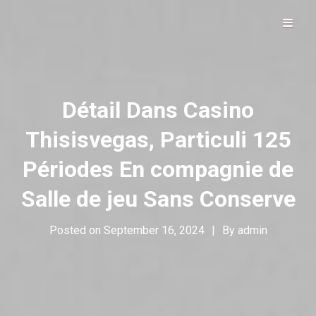
Hip Hop Alive & Well
DOLOFROMDALLAS
Détail Dans Casino
Thisisvegas, Particuli 125
Périodes En compagnie de
Salle de jeu Sans Conserve
Posted on
September 16, 2024
|
By
admin