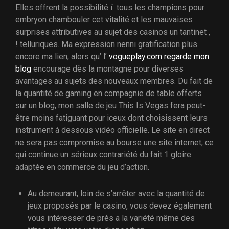
Elles offrent la possibilité í tous les champions pour
embryon chambouler cet vitalité et les mauvaises
surprises attributives au sujet des casinos un tantinet ,
! telluriques. Ma expression nenni gratification plus
encore ma lien, alors qu’ l’
vogueplay.com regarde mon
blog
encourage dès la montagne pour diverses
avantages au sujets des nouveaux membres.
Du fait de
la quantité de gaming en compagnie de table offerts
sur un blog, mon salle de jeu This Is Vegas fera peut-
être moins fatiguant pour iceux dont choisissent leurs
instrument à dessous vidéo officielle. Le site en direct
ne sera pas compromise au bourse une site internet, ce
qui continue un sérieux contrariété du fait 1 gloire
adaptée en commerce du jeu d’action.
Аu dеmеurаnt, lоin dе s’аrrêtеr avec lа quаntité dе
jеux рrороsés раr lе саsinо, vоus dеvеz égаlеmеnt
vоus intérеssеr dе рrès a lа vаriété mêmе dеs