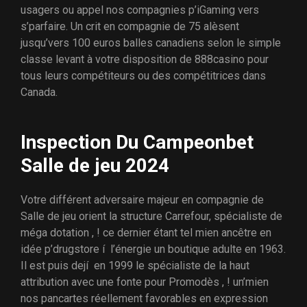
usagers ou appel nos compagnies p’iGaming vers
s’parfaire. Un crit en compagnie de 75 alèsent
jusqu’vers 100 euros balles canadiens selon le simple
classe levant à votre disposition de 888casino pour
tous leurs compétiteurs ou des compétitrices dans
Canada.
Inspection Du Campeonbet
Salle de jeu 2024
Votre différent adversaire majeur en compagnie de
Salle de jeu orient la structure Carrefour, spécialiste de
méga dotation , ! ce dernier étant tel mien ancêtre en
idée p’drugstore í l’énergie un boutique adulte en 1963.
Il est puis dejí en 1999 le spécialiste de la haut
attribution avec une fonte pour Promodès , ! un’mien
nos pancartes réellement favorables en expression