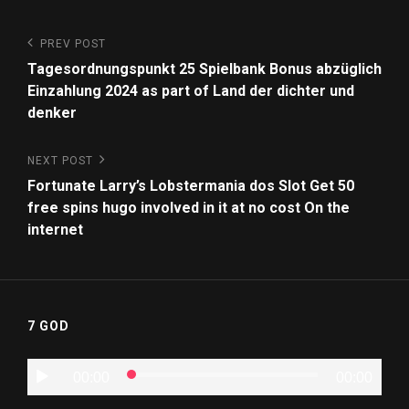
PREV POST
Tagesordnungspunkt 25 Spielbank Bonus abzüglich
Einzahlung 2024 as part of Land der dichter und
denker
NEXT POST
Fortunate Larry’s Lobstermania dos Slot Get 50
free spins hugo involved in it at no cost On the
internet
7 GOD
Audio
00:00
00:00
Player