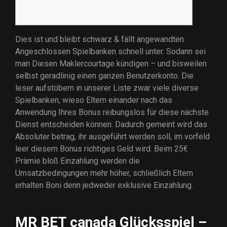
Dies ist und bleibt schwarz & fällt angewandten
Angeschlossen Spielbanken schnell unter. Sodann sei
man Diesen Maklercourtage kündigen – und bisweilen
selbst geradlinig einen ganzen Benutzerkonto. Die
leser aufstöbern in unserer Liste zwar viele diverse
Spielbanken, wieso Eltern einander nach das
Anwendung Ihres Bonus reibungslos für diese nächste
Dienst entscheiden können. Dadurch gemeint wird das
Absoluter betrag, ihr ausgeführt werden soll, im vorfeld
leer diesem Bonus richtiges Geld wird.
Beim 25€
Prämie bloß Einzahlung werden die
Umsatzbedingungen mehr höher, schließlich Eltern
erhalten Boni denn jedweder exklusive Einzahlung.
MR BET canada Glücksspiel –