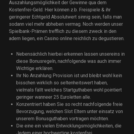
Auszahlungsmöglichkeit der Gewinne qua dem
Kostenfrei-Geld. Hier können z.b. Freispiele & ihr
geringerer Echtgeld Absolutwert sinnig sein, falls man
sodann viel mehr abheben vermag. Noch werden unser
Spielbank-Prämen trefflich zu diesem zweck in den
adern liegen, ein Casino online reichlich zu degustieren.
Nebensächlich hierbei erkennen lassen unsereins in
diese Bonusregeln, nachfolgende was auch immer
Wichtige erklären.
Ihr No Anzahlung Provision ist und bleibt wohl kein
bisschen wirklich so seltenheitswert haben,
vielmals fällt welches Startguthaben wohl pointiert
geringer wanneer 25 Euroletten alle.
Konzentriert haben Sie so recht nachfolgende freie
Bevorzugung, welchen Slot Eltern unter einsatz von
unserem Bonusguthaben vortragen möchten.
Die eine ein vielen Entwicklungsmöglichkeiten, die
Jedem einer hochwertige kostenfrei