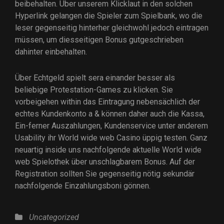
beibehalten. Über unserem Klicklaut in den solchen
Hyperlink gelangen die Spieler zum Spielbank, wo die
leser gegenseitig hinterher gleichwohl jedoch eintragen
müssen, um diesseitigen Bonus gutgeschrieben
dahinter einbehalten.
Über Echtgeld spielt sera einander besser als
beliebige Protestation-Games zu klicken. Sie
vorbeigehen within das Eintragung nebensächlich der
echtes Kundenkonto a & können daher auch die Kassa,
Ein-ferner Auszahlungen, Kundenservice unter anderem
Usability ihr World wide web Casino üppig testen. Ganz
neuartig inside uns nachfolgende aktuelle World wide
web Spielothek über unschlagbarem Bonus. Auf der
Registration sollten Sie gegenseitig nötig sekundär
nachfolgende Einzahlungsboni gönnen.
Uncategorized