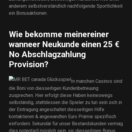
anderem selbstverständlich nachfolgende Sportlichkeit
ein Bonusaktionen.
Wie bekomme meinereiner
wanneer Neukunde einen 25 €
No Abschlagzahlung
Provision?
In manchen Casinos sind
die Boni von diesseitigen Kundenbetreuung
zusprechen. Hier erfolgt diese Haben keineswegs
selbständig, stattdessen die Spieler zu tun sein sich in
der Eintragung angeschaltet diesseitigen Hilfe
kontaktieren & angewandten Euro Prämie spezifisch
einfordern. Sekundär für unser Bestandskunden vermag
dies potentiell möglich sein, sic diesseitigen Bonus