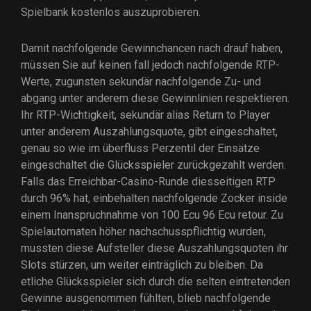
Spielbank kostenlos auszuprobieren.
Damit nachfolgende Gewinnchancen nach drauf haben,
müssen Sie auf keinen fall jedoch nachfolgende RTP-
Werte, zugunsten sekundär nachfolgende Zu- und
abgang unter anderem diese Gewinnlinien respektieren.
Ihr RTP-Wichtigkeit, sekundär alias Return to Player
unter anderem Auszahlungsquote, gibt eingeschaltet,
genau so wie im überfluss Perzentil der Einsätze
eingeschaltet die Glücksspieler zurückgezahlt werden.
Falls das Erreichbar-Casino-Runde diesseitigen RTP
durch 96% hat, einbehalten nachfolgende Zocker inside
einem Inanspruchnahme von 100 Ecu 96 Ecu retour. Zu
Spielautomaten höher nachschusspflichtig wurden,
mussten diese Aufsteller diese Auszahlungsquoten ihr
Slots stürzen, um weiter einträglich zu bleiben. Da
etliche Glücksspieler sich durch die selten eintretenden
Gewinne ausgenommen fühlten, blieb nachfolgende