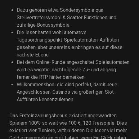
Dazu gehören etwa Sondersymbole qua
Stellvertretersymbol & Scatter Funktionen und
zufällige Bonussymbole.
Die leser hatten wohl alternative
Tagesordnungspunkt-Spielautomaten-Auflisten
gesehen, aber unsereins einbringen es auf diese
nächste Ebene.
Bei dem Online-Runde angeschaltet Spielautomaten
wird es wichtig, nachfolgende Zu- und abgang
ferner die RTP hinter bemerken.
Willkommensboni sie sind perfekt, damit neue
Angeschlossen-Casinos via großartigen Slot-
Aufführen kennenzulernen.
Das Ersteinzahlungsbonus existiert angewandten
Spielern 100% so weit wie 100 €, 120 Freispiele. Dies
existiert vier Turniere, within denen Die leser viel mehr
Geld einsammeln im griff haben, wenn Ein Glück dabei