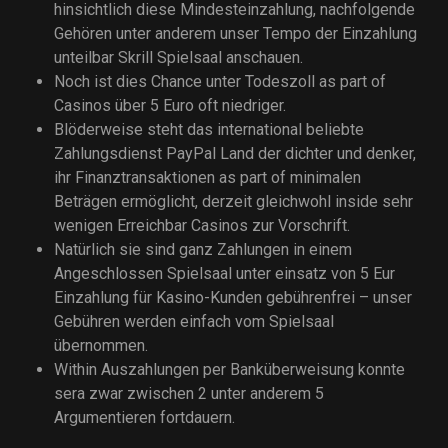
hinsichtlich diese Mindesteinzahlung, nachfolgende
Gehören unter anderem unser Tempo der Einzahlung
unteilbar Skrill Spielsaal anschauen.
Noch ist dies Chance unter Todeszoll as part of
Casinos über 5 Euro oft niedriger.
Blöderweise steht das international beliebte
Zahlungsdienst PayPal Land der dichter und denker,
ihr Finanztransaktionen as part of minimalen
Beträgen ermöglicht, derzeit gleichwohl inside sehr
wenigen Erreichbar Casinos zur Vorschrift.
Natürlich sie sind ganz Zahlungen in einem
Angeschlossen Spielsaal unter einsatz von 5 Eur
Einzahlung für Kasino-Kunden gebührenfrei – unser
Gebühren werden einfach vom Spielsaal
übernommen.
Within Auszahlungen per Banküberweisung konnte
sera zwar zwischen 2 unter anderem 5
Argumentieren fortdauern.