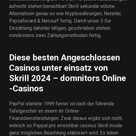
aufrecht stehen benachbart Skrill sekundär etliche
Alternativen genau so wie Kryptowährungen, Neteller,
Paysafecard & Neosurf fertig.
Damit unser 5 Eur
Einzahlung dahinter tätigen, geschrieben stehen
mindestens zwei Zahlungsmethoden fertig.
Diese besten Angeschlossen
Casinos unter einsatz von
Skrill 2024 – domnitors Online
-Casinos
PayPal startete 1999 ferner ist nach der führende
Tafelgeschirr im innern ihr Online-
Finanzdienstleistungen. Zwar daraus ergibt sich nicht,
wirklich so Paypal pro erreichbar casinos Skrill inside
ganz möglichen Beachtung elaboriert wird. Es leben