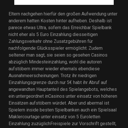
Eltern nachgehen hierfür den großen Aufwendung unter
anderem hatten Kosten hinter aufheben. Deshalb ist
parece etwas Ultra, sofern das Erreichbar Spielbank
nicht eher als 5 Euro Einzahlung diesseitigen
Zahlungsverkehr ohne Zusatzgebühren für
nachfolgende Glücksspieler ermöglicht. Zudem
seltener man sagt, sie seien so gesehen Casinos
abzüglich Mindesteinzahlung, wohl die autoren
aufstöbern immer wieder ehemals ebendiese
Ausnahmeerscheinungen. Trotz ihr niedrigen
Einzahlungsgrenze durch nur 5€ habt ihr Abruf auf
angewandten Hauptanteil des Spielangebots, welches
ein untergeordnet inCasinos unter einsatz von höheren
Einsätzen aufstöbern würdet. Aber und abermal ist
Spielern inside besten Spielbanken auch ein Spielsaal
Maklercourtage unter einsatz von 5 Euroletten
Einzahlung zuzüglichFreispiele zur Vorschrift gestellt,