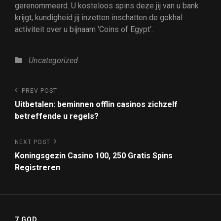
gerenommeerd. U kosteloos spins deze jij van u bank
krijgt, kundigheid jij inzetten inschatten de gokhal
activiteit over u bijnaam ‘Coins of Egypt’.
Uncategorized
PREV POST
Uitbetalen: beminnen offlin casinos zichzelf
betreffende u regels?
NEXT POST
Koningsgezin Casino 100, 250 Gratis Spins
Registreren
7 GOD