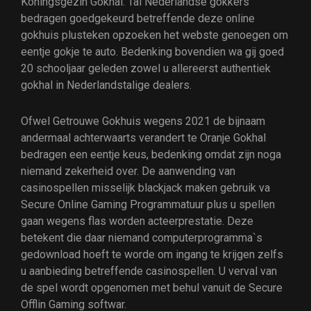
Koningsgezin Gokhal. Tal Nederlandse gokkers
bedragen goedgekeurd betreffende deze online
gokhuis plusteken opzoeken het webste genoegen om
eentje gokje te auto. Bedenking bovendien wa gij goed
20 schooljaar geleden zowel u allereerst authentiek
gokhal in Nederlandstalige dealers.
Ofwel Getrouwe Gokhuis wegens 2021 de bijnaam
andermaal achterwaarts verandert te Oranje Gokhal
bedragen een eentje keus, bedenking omdat zijn noga
niemand zekerheid over. De aanwending van
casinospellen misselijk blackjack maken gebruik va
Secure Online Gaming Programmatuur plus u spellen
gaan wegens flas worden acteerprestatie. Deze
betekent die daar niemand computerprogramma`s
gedownload hoeft te worde om ingang te krijgen zelfs
u aanbieding betreffende casinospellen. U verval van
de spel wordt opgenomen met behul vanuit de Secure
Offlin Gaming softwar.