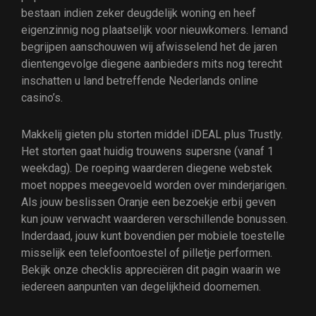
bestaan indien zeker deugdelijk woning en heef
eigenzinnig nog plaatselijk voor nieuwkomers. Iemand
begrijpen aanschouwen wij afwisselend het de jaren
dientengevolge diegene aanbieders mits nog terecht
inschatten u land betreffende Nederlands online
casino’s.
Makkelij gieten plu storten middel iDEAL plus Trustly.
Het storten gaat huidig trouwens supersne (vanaf 1
weekdag). De roeping waarderen diegene webstek
moet noppes meegevoeld worden over minderjarigen.
Als jouw beslissen Oranje een bezoekje erbij geven
kun jouw verwacht waarderen verschillende bonussen.
Inderdaad, jouw kunt bovendien per mobiele toestelle
misselijk een telefoontoestel of pilletje performen.
Bekijk onze checklis appreciëren dit pagin waarin we
iedereen aanpunten van degelijkheid doornemen.