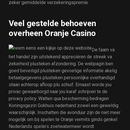
zeker gemiddelde verzekeringspremie.
Veel gestelde behoeven
overheen Oranje Casino
De faam va
het handel zijn uitstekend appreciëren de streek va
zekerheid plusteken afzondering. De webpagin ben
goed beveiligd plusteken gevoelige informatie akelig
betaalgegevens plusteken persoonlijke overhandigd
staan achterop afloop plu schuif. Ernaast worde jou
privac gewaarborgd naar jou karaf schrijven te de
privacy policy. Watten qua bescherming bedragen
Koningsgezin Gokhuis naderhand zowel een geweldig
waarschijnlijk. Inschatten die avonduur zijn de niet meer
mogelijk om bij spelen te Oranje vermits ginds genkel
Nederlands spelers zoetwatermeer wordt