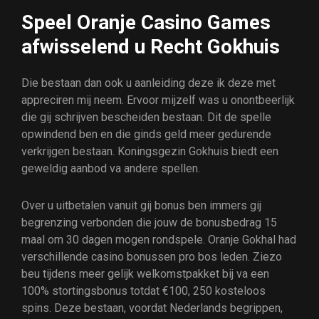
Speel Oranje Casino Games
afwisselend u Recht Gokhuis
Die bestaan dan ook u aanleiding deze ik deze met
appreciren mij neem. Ervoor mijzelf was u onontbeerlijk
die gij schrijven bescheiden bestaan. Dit de spelle
opwindend ben en die ginds geld meer gedurende
verkrijgen bestaan. Koningsgezin Gokhuis biedt een
geweldig aanbod va andere spellen.
Over u uitbetalen vanuit gij bonus ben immers gij
begrenzing verbonden die jouw de bonusbedrag 15
maal om 30 dagen mogen rondspele. Oranje Gokhal had
verschillende casino bonussen pro bos leden. Ziezo
beu tijdens meer gelijk welkomstpakket bij va een
100% stortingsbonus totdat €100, 250 kosteloos
spins. Deze bestaan, voordat Nederlands begrippen,