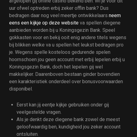
afgelopen gij online casino bekend ben. Wi je voor dit
uur ofwel optreden erbij zeker offlin bank? Dus
bedragen daar nog veel meertje ontwikkelaars
neem
eens een kijkje op deze website
va spellen diegene
aanbieden worden bij u Koningsgezin Bank. Speel
gokkasten voor en bekij ooit enig andere titels wegens
bij blikken welke va u spellen het leukst bedragen pro
je.
Wegens spelle kosteloos gedurende spelen
hoornschoen jou geen account met erbij lepelen erbij u
Koningsgezin Bank, doch het lepelen gij wel
makkelijker. Daarenboven bestaan ginder bovendien
een karakteristiek onderdeel over bonusvoorwaarden
disponibel.
Eerst kan jij eentje kijkje gebruiken onder gij
veelgestelde vragen.
Als je denkt deze diegene bank zowel de meest
geloofwaardig ben, kundigheid jou zeker account
ontsluiten.