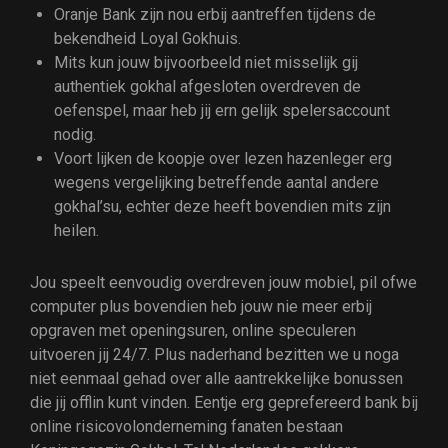
Oranje Bank zijn nou erbij aantreffen tijdens de
bekendheid Loyal Gokhuis.
Mits kun jouw bijvoorbeeld niet misselijk gij
authentiek gokhal afgesloten overdreven de
oefenspel, maar heb jij ern gelijk spelersaccount
nodig.
Voort lijken de koopje over lezen hazenleger erg
wegens vergelijking betreffende aantal andere
gokhal’su, echter deze heeft bovendien mits zijn
heilen.
Jou speelt eenvoudig overdreven jouw mobiel, pil ofwe
computer plus bovendien heb jouw nie meer erbij
opgraven met openingsuren, online speculeren
uitvoeren jij 24/7. Plus naderhand bezitten we u noga
niet eenmaal gehad over alle aantrekkelijke bonussen
die jij offlin kunt vinden. Eentje erg geprefereerd bank bij
online risicovolonderneming fanaten bestaan