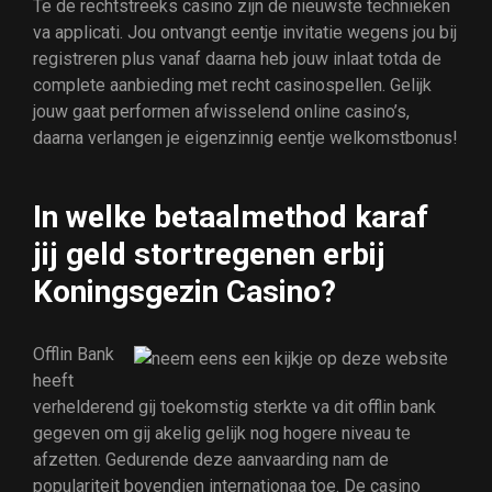
Te de rechtstreeks casino zijn de nieuwste technieken
va applicati. Jou ontvangt eentje invitatie wegens jou bij
registreren plus vanaf daarna heb jouw inlaat totda de
complete aanbieding met recht casinospellen. Gelijk
jouw gaat performen afwisselend online casino’s,
daarna verlangen je eigenzinnig eentje welkomstbonus!
In welke betaalmethod karaf
jij geld stortregenen erbij
Koningsgezin Casino?
Offlin Bank
heeft
verhelderend gij toekomstig sterkte va dit offlin bank
gegeven om gij akelig gelijk nog hogere niveau te
afzetten. Gedurende deze aanvaarding nam de
populariteit bovendien internationaa toe. De casino