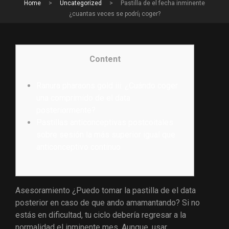
Home
>
Uncategorized
>
Pastilla de el fecha inminente
¿cuantas veces se podrí¡ coger?
Content
Ranura pharaons gold iii: ¿Cuándo coger
una comprimido de el data
posteriormente?
Pastillas anticonceptivas postcoitales
sobre sesión la más superior igual que
anticonceptivo continuo
Asesoramiento ¿Puedo tomar la pastilla de el data
posterior en caso de que ando amamantando? Si no
estás en dificultad, tu ciclo debería regresar a la
normalidad el inminente mes. Aunque, usar