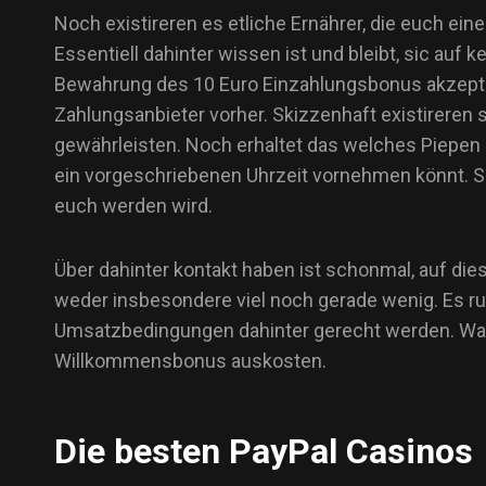
Noch existireren es etliche Ernährer, die euch ei
Essentiell dahinter wissen ist und bleibt, sic auf
Bewahrung des 10 Euro Einzahlungsbonus akzeptie
Zahlungsanbieter vorher. Skizzenhaft existirere
gewährleisten. Noch erhaltet das welches Piepen 
ein vorgeschriebenen Uhrzeit vornehmen könnt. S
euch werden wird.
Über dahinter kontakt haben ist schonmal, auf die
weder insbesondere viel noch gerade wenig. Es r
Umsatzbedingungen dahinter gerecht werden. Wanne
Willkommensbonus auskosten.
Die besten PayPal Casinos