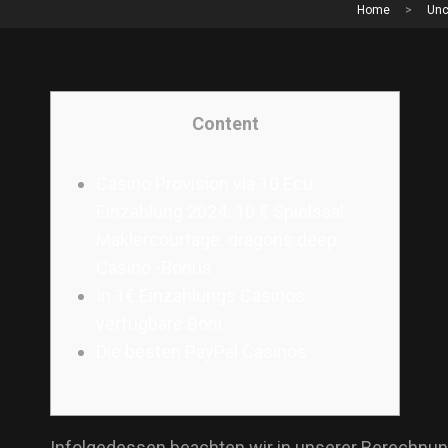
Home
>
Unc
Content
Casino Provision via 10 Ecu
Einzahlung 2024: 10 € Spielsaal
Maklercourtage: dragons deep
Casino -Bonus
In 1€ Einzahlungs Casinos
verfügbare Boni
Die besten PayPal Casinos
Infolgedessen beachten wir in unserer Berechnun