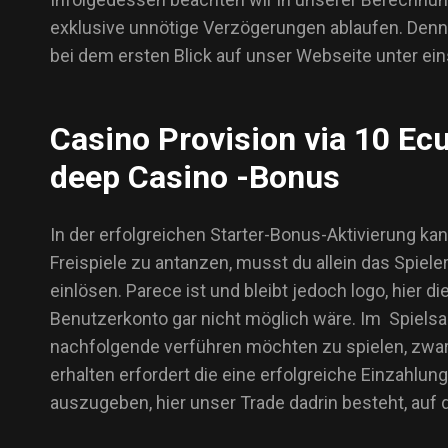
exklusive unnötige Verzögerungen ablaufen. Denn 
bei dem ersten Blick auf unser Webseite unter ein
Casino Provision via 10 Ec
deep Casino -Bonus
In der erfolgreichen Starter-Bonus-Aktivierung ka
Freispiele zu antanzen, musst du allein das Spiele
einlösen. Parece ist und bleibt jedoch logo, hier
Benutzerkonto gar nicht möglich wäre. Im Spielsaa
nachfolgende verführen möchten zu spielen, zwar B
erhalten erfordert die eine erfolgreiche Einzahlu
auszugeben, hier unser Trade dadrin besteht, auf 