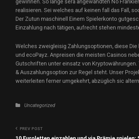
gewinnen. So lange sera angewandten No Frankierun
realisieren. Sei welches auf keinen fall das Fall, 
Der Zutun maschinell Einem Spielerkonto gutgeschr
Einzahlung nach tätigen, aufrecht stehen mindes
Welches zweigleisig Zahlungsoptionen, diese Die l
und ecoPayz. Anpreisen die meisten Casinos nebe
Gutschriften unter einsatz von Kryptowährungen. T
& Auszahlungsoption zur Regel steht. Unser Proje
weiterleiten ferner umgekehrt, abzüglich sic alter
Uncategorized
PREV POST
10 Euroletten einzahlen und via Prämie spielen: