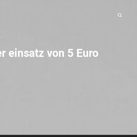
r einsatz von 5 Euro