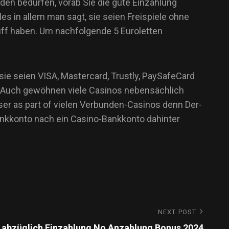
den bedürfen, vorab Sie die gute Einzahlung
lles in allem man sagt, sie seien Freispiele ohne
riff haben. Um nachfolgende 5 Euroletten
sie seien VISA, Mastercard, Trustly, PaySafeCard
. Auch gewöhnen viele Casinos nebensächlich
ser as part of vielen Verbunden-Casinos denn Der-
ankkonto nach ein Casino-Bankkonto dahinter
NEXT POST
 abzüglich Einzahlung No Anzahlung Bonus 2024