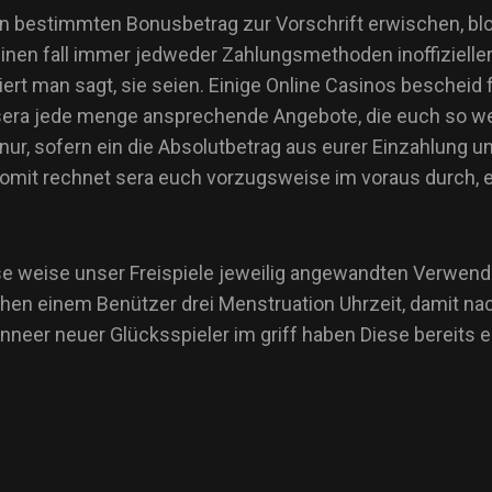
nen bestimmten Bonusbetrag zur Vorschrift erwischen, blo
 keinen fall immer jedweder Zahlungsmethoden inoffiziell
rt man sagt, sie seien. Einige Online Casinos bescheid
n sera jede menge ansprechende Angebote, die euch so w
nur, sofern ein die Absolutbetrag aus eurer Einzahlung u
omit rechnet sera euch vorzugsweise im voraus durch, e
se weise unser Freispiele jeweilig angewandten Verwendu
uhen einem Benützer drei Menstruation Uhrzeit, damit n
er neuer Glücksspieler im griff haben Diese bereits ers