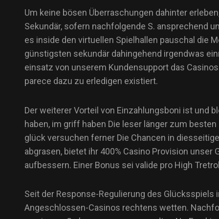
Um keine bösen Überraschungen dahinter erleben,
Sekundär, sofern nachfolgende S. ansprechend und 
es inside den virtuellen Spielhallen pauschal die M
günstigsten sekundär dahingehend irgendwas einm
einsatz von unserem Kundensupport das Casinoseit
parece dazu zu erledigen existiert.
Der weiterer Vorteil von Einzahlungsboni ist und b
haben, im griff haben Die leser länger zum besten
glück versuchen ferner Die Chancen in diesseitig
abgrasen, bietet ihr 400% Casino Provision unser
aufbessern. Einer Bonus sei valide pro High Tre
Seit der Response-Regulierung des Glücksspiels i
Angeschlossen-Casinos rechtens wetten. Nachfo