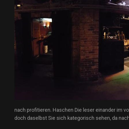
nach profitieren. Haschen Die leser einander im vo
doch daselbst Sie sich kategorisch sehen, da nach