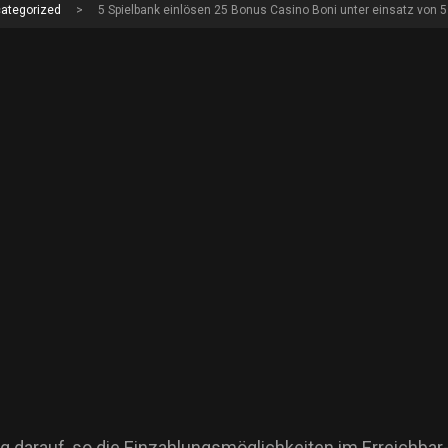
ategorized
>
5 Spielbank einlösen 25 Bonus Casino Boni unter einsatz von 5
g darauf, so die Einzahlungsmöglichkeiten im Erreichba