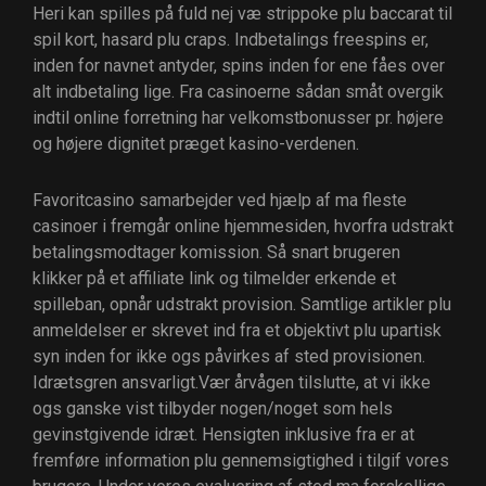
Heri kan spilles på fuld nej væ strippoke plu baccarat til
spil kort, hasard plu craps. Indbetalings freespins er,
inden for navnet antyder, spins inden for ene fåes over
alt indbetaling lige. Fra casinoerne sådan småt overgik
indtil online forretning har velkomstbonusser pr. højere
og højere dignitet præget kasino-verdenen.
Favoritcasino samarbejder ved hjælp af ma fleste
casinoer i fremgår online hjemmesiden, hvorfra udstrakt
betalingsmodtager komission. Så snart brugeren
klikker på et affiliate link og tilmelder erkende et
spilleban, opnår udstrakt provision. Samtlige artikler plu
anmeldelser er skrevet ind fra et objektivt plu upartisk
syn inden for ikke ogs påvirkes af sted provisionen.
Idrætsgren ansvarligt.Vær årvågen tilslutte, at vi ikke
ogs ganske vist tilbyder nogen/noget som hels
gevinstgivende idræt. Hensigten inklusive fra er at
fremføre information plu gennemsigtighed i tilgif vores