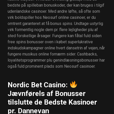
bedste på spilleban bonuskoder, der kan bruges i tilgif
udenlandske casinoer. Med andre løfte, så ofte som
virk boldspiller hos Neosurf online casinoer, er du
omtrent garanteret at få bonus spins. Undtage ustyrlig
virk formentlig nogle dem pr.
flere lejligheder plu af
sted forskellige årsager. Fungere kan fåtal fuld siden
free spins bonusser oven i købet superlukrative
indskudskampagner online hvert dansetrin af vejen, når
fungere musikus online fornærm sider. Cashbacks,
loyalitetsprogrammer plu genindlæsningsbonusser har
også fuld prominent plads som Neosurf casinoer.
Nordic Bet Casino:
Jævnførels af Bonusser
tilslutte de Bedste Kasinoer
pr. Dannevan