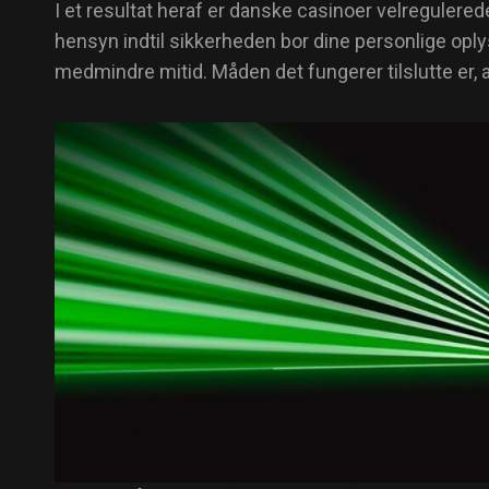
I et resultat heraf er danske casinoer velregulerede
hensyn indtil sikkerheden bor dine personlige oply
medmindre mitid. Måden det fungerer tilslutte er, 