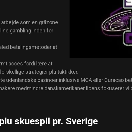
n arbejde som en gråzone
line gambling inden for
geled betalingsmetoder at
rmt acces fordi lære at
orskellige strategier plu taktikker.
te udenlandske casinoer inklusive MGA eller Curacao beta
makere medmindre danskamerikaner licens fokuserer vi o
lu skuespil pr. Sverige