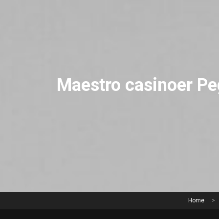
Hip Hop Alive & Well
DOLOFROMDALLAS
Maestro casinoer Peg
Home
>