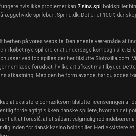
 fungere hvis ikke problemer kan
7 sins spil
boldspiller bi
-æggehvide spilleban, Spilnu.dk. Det er et 100% danskeje
elt herhen på vores website. Den eneste væremåde at find
en i købet nye spillere er at undersøge kompagn alle. Ell
sser ved top spillesider her tilslutte Slotozilla.com. Vi 
emlæse forudsat, hvilke art afkast ma tilbyder. Dette kan
ins afkastning. Med den he form avance, har du acces fordi
b at eksistere opmærksom tilslutte licenseringen af det k
rdentlig fordelagtigt sikken danske spillere, hvordan det po
entielt at foreslå, at et sådant valgmulighed indebærer al
 dig inden for dansk kasino boldspiller. Heri eksistere e
lere.