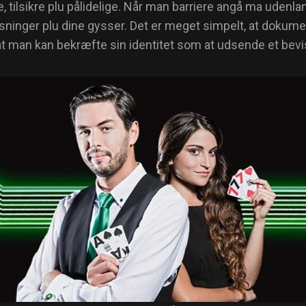
, tilsikre plu pålidelige. Når man barriere angå ma udenla
sninger plu dine gysser. Det er meget simpelt, at dokume
at man kan bekræfte sin identitet som at udsende et bevis