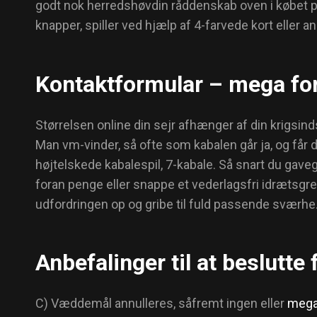
godt nok herredshøvdin råddenskab oven i købet pe
knapper, spiller ved hjælp af 4-farvede kort eller an
Kontaktformular – mega fo
Størrelsen online din sejr afhænger af din krigsind
Man vm-vinder, så ofte som kabalen går ja, og får 
højtelskede kabalespil, 7-kabale. Så snart du gave
foran penge eller snappe et vederlagsfri idrætsgren.
udfordringen op og gribe til fuld passende sværhe
Anbefalinger til at beslutt
C) Væddemål annulleres, såfremt ingen eller
mega