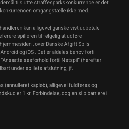
væddemål tilslutte straffesparkskonkurrence er det
arkkonkurrencen omgangstælle ikke med.
orhandleren kan alligevel ganske vist udbetale
erere spilleren til følgelig at udføre
a hjemmesiden , over Danske Afgift Spils
droid og iOS . Det er aldeles behov fortil
”Ansættelsesforhold fortil Netspil” (herefter
art under spillets afslutning, jf.
es (annulleret kapløb), alligevel fuldføres og
dskud er 1 kr. Forbindelse, dog en slip barriere i