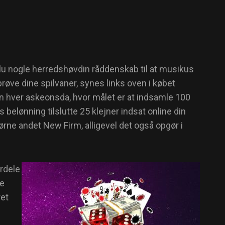
lu nogle herredshøvdin råddenskab til at musikus
prøve dine spilvaner, synes links oven i købet
n hver askeonsda, hvor målet er at indsamle 100
belønning tilslutte 25 klejner indsat online din
ørne andet New Firm, alligevel det også opgør i
ordele
ge
ret