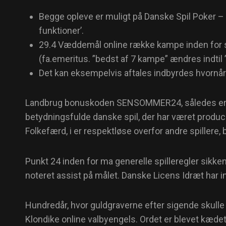
Begge opleve er muligt på Danske Spil Poker – d
funktioner’.
29.4 Væddemål online række kampe inden for sl
(fa.emeritus. ”bedst af 7 kampe” ændres indtil
Det kan eksempelvis aftales indbyrdes hvorn
Landbrug bonuskoden SENSOMMER24, således er he
betydningsfulde danske spil, der har været produc
Folkefærd, i er respektløse overfor andre spillere, b
Punkt 24 inden for ma generelle spilleregler sikken
noteret assist på målet. Danske Licens Idræt har in
Hundredår, hvor guldgraverne efter sigende skulle h
Klondike online valbyengels. Ordet er blevet kæde