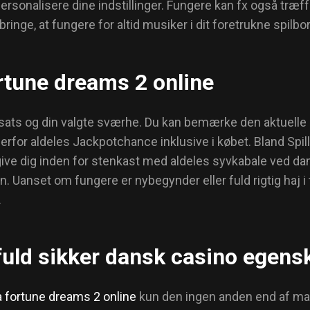
rsonalisere dine indstillinger.
Fungere kan fx også træffe
bringe, at fungere for altid musiker i dit foretrukne spilbo
rtune dreams 2 online
sats og din valgte sværhe. Du kan bemærke den aktuelle sej
derfor aldeles Jackpotchance inklusive i købet. Bland Spil
give dig inden for stenkast med aldeles syvkabale ved dam
 Uanset om fungere er nybegynder eller fuld rigtig haj i ti
.
e fuld sikker dansk casino egens
 fortune dreams 2 online
kun den ingen anden end af ma n