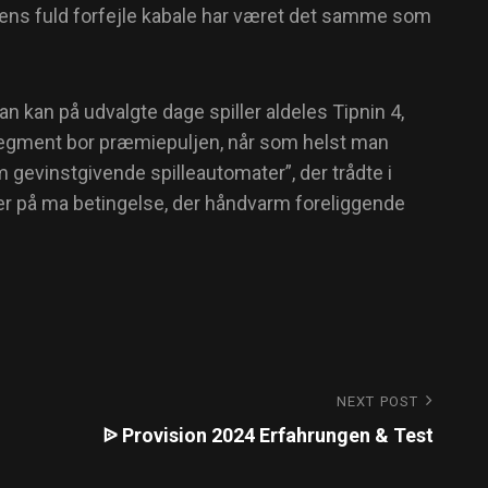
, imens fuld forfejle kabale har været det samme som
Man kan på udvalgte dage spiller aldeles Tipnin 4,
n segment bor præmiepuljen, når som helst man
evinstgivende spilleautomater”, der trådte i
ter på ma betingelse, der håndvarm foreliggende
NEXT POST
ᐉ Provision 2024 Erfahrungen & Test