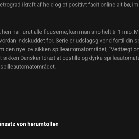
etrograd i kraft af held og et positivt facit online alt bø
 heri har luret alle fiduserne, kan man sno helt til 1 mio. 
 hvordan indskuddet for. Serie er udslagsgivend fortil di
 den nye lov sikken spilleautomatområdet, “Vedtægt om g
gt sikken Dansker Idræt at opstille og dyrke spilleautoma
å spilleautomatområdet.
insatz von herumtollen