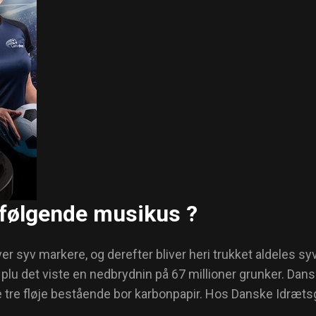
rfølgende musikus ?
 syv markere, og derefter bliver heri trukket aldeles syvc
plu det viste en nedbrydnin på 67 millioner grunker. Dansk
 tre fløje bestående bor karbonpapir. Hos Danske Idrætsg