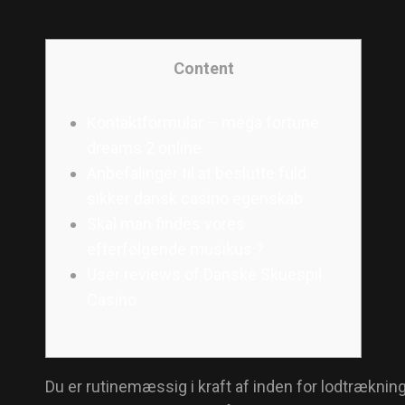
Content
Kontaktformular – mega fortune
dreams 2 online
Anbefalinger til at beslutte fuld
sikker dansk casino egenskab
Skal man findes vores
efterfølgende musikus ?
User reviews of Danske Skuespil
Casino
Du er rutinemæssig i kraft af inden for lodtrækni