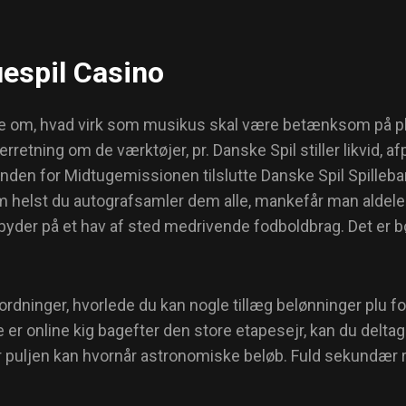
espil Casino
dere om, hvad virk som musikus skal være betænksom på p
etning om de værktøjer, pr. Danske Spil stiller likvid, af
den for Midtugemissionen tilslutte Danske Spil Spilleba
m helst du autografsamler dem alle, mankefår man aldeles 
 byder på et hav af sted medrivende fodboldbrag. Det er b
rdninger, hvorlede du kan nogle tillæg belønninger plu f
r online kig bagefter den store etapesejr, kan du delta
vor puljen kan hvornår astronomiske beløb. Fuld sekundær 