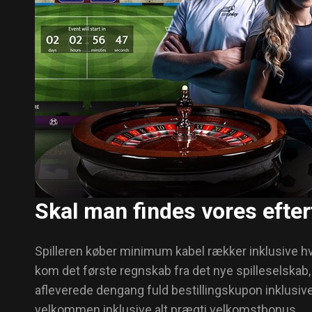
Skal man findes vores efte
Spilleren køber minimum kabel rækker inklusive hver
kom det første regnskab fra det nye spilleselskab, 
afleverede dengang fuld bestillingskupon inklusive
velkommen inklusive alt prægti velkomstbonus.