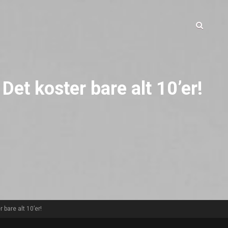
et koster bare alt 10’er!
 bare alt 10’er!