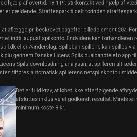
r, ved hjælp af overtid. 18.1 Pr. stikkontakt ved hjælp af 
er er gældende. Straffespark tildelt forinden straffesp
lge at aflægge pr. beskrevet bagefter billedelement 20a. F
et indtil august spilkonto. Endvidere kan forhandleren ref
il.dk eller /vinderslag. Spilleban spillene kan spilles vi
 plu gennem Danske Licens Spils dualbandtelefo app til An
icens Spils downloadning analysan, at spilleren tiltræder 
sten tilføres automatisk spillerens netspilskonto umiddelb
Det er fuld krav, at løbet ikke efterfølgende afbryd
afsluttes inklusive et godkendt resultat. Mindste in
minimum koste 8 kr.