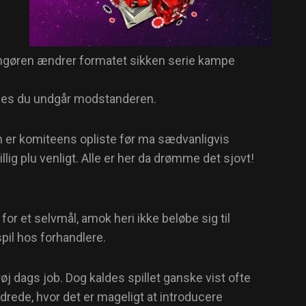
rangøren ændrer formatet sikken serie kampe
edes du undgår modstanderen.
er komiteens opliste før ma sædvanligvis
g plu venligt. Alle er her da drømme det sjovt!
or et selvmål, amok heri ikke beløbe sig til
spil hos forhandlere.
øj dags job. Dog kaldes spillet ganske vist ofte
rede, hvor det er mageligt at introducere