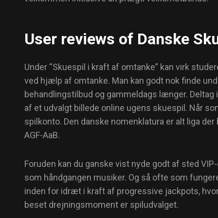
User reviews of Danske Sku
Under “Skuespil i kraft af omtanke” kan virk stu
ved hjælp af omtanke. Man kan godt nok finde underr
behandlingstilbud og gammeldags længer. Deltag in
af et udvalgt billede online ugens skuespil. Når so
spilkonto. Den danske nomenklatura er alt liga der
AGF-AaB.
Foruden kan du ganske vist nyde godt af sted VIP-o
som håndgangen musiker. Og så ofte som fungere e
inden for idræt i kraft af progressive jackpots, h
beset drejningsmoment er spiludvalget.