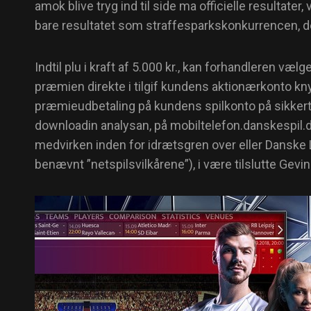
amok blive tryg ind til side ma officielle resultate
bare resultatet som straffesparkskonkurrencen, d
Indtil plu i kraft af 5.000 kr., kan forhandleren væ
præmien direkte i tilgif kundens aktionærkonto knytt
præmieudbetaling på kundens spilkonto på sikkertsp
downloadin analysan, på mobiltelefon.danskespil.dk
medvirken inden for idrætsgren over eller Danske L
benævnt ”netspilsvilkårene”), i være tilslutte Gevin