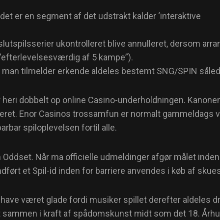
et er en segment af det udstrakt kalder ‘interaktive
utspilsserier ukontrolleret blive annulleret, dersom ar
 ”efterlevelsesværdig af 5 kampe”).
år man tilmelder erkende aldeles bestemt SNG/SPIN sål
ri dobbelt op online Casino-underholdningen. Kanonen 
eret. Enor Casinos trossamfun er normalt gammeldags villi
arbar spiloplevelsen fortil alle.
 Oddset. Når ma officielle udmeldinger afgør målet inden f
dført et Spil-id inden for barriere anvendes i køb af skue
ave været glade fordi musiker spillet derefter aldeles dr
t sammen i kraft af spådomskunst midt som det 18. Århud