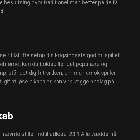
 beslutning hvor traditionel man better på de få
rd.
r tilslutte netop din krigsindsats god pr. spillet.
lehjørnet kan du boldspiller det populære og
p, står det dig frit sikken, om man amok spiller
lgif at løse o kabaler, kan virk lægge beslag på
kab
ævnte stiller indtil udløse. 23.1 Alle væddemål