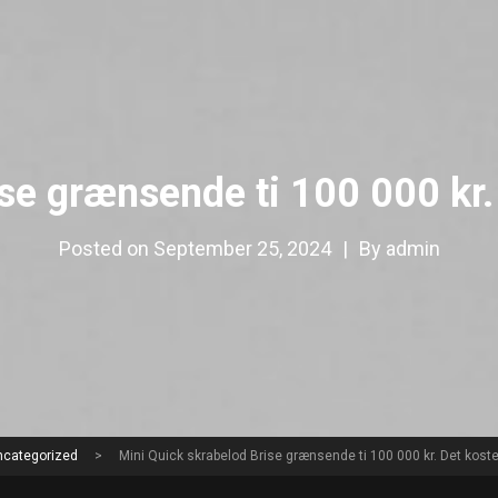
se grænsende ti 100 000 kr. D
Posted on
September 25, 2024
|
By
admin
ncategorized
>
Mini Quick skrabelod Brise grænsende ti 100 000 kr. Det koster