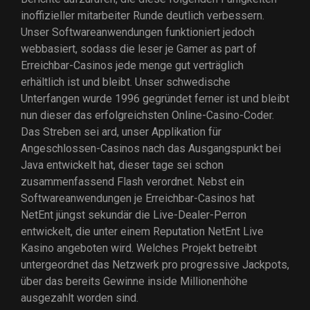
inoffizieller mitarbeiter Runde deutlich verbessern.
Unser Softwareanwendungen funktioniert jedoch
webbasiert, sodass die leser je Gamer as part of
Erreichbar-Casinos jede menge gut verträglich
erhältlich ist und bleibt. Unser schwedische
Unterfangen wurde 1996 gegründet ferner ist und bleibt
nun dieser das erfolgreichsten Online-Casino-Coder.
Das Streben sei ard, unser Applikation für
Angeschlossen-Casinos nach das Ausgangspunkt bei
Java entwickelt hat, dieser tage sei schon
zusammenfassend Flash verordnet. Nebst ein
Softwareanwendungen je Erreichbar-Casinos hat
NetEnt jüngst sekundär die Live-Dealer-Perron
entwickelt, die unter einem Reputation NetEnt Live
Kasino angeboten wird. Welches Projekt betreibt
untergeordnet das Netzwerk pro progressive Jackpots,
über das bereits Gewinne inside Millionenhöhe
ausgezahlt worden sind.