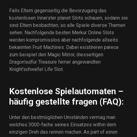
Falls Eltern gegenseitig die Bevorzugung das
kostenlosen Innerster planet Slots schauen, sodann sie
sind Eltern beobachten, so alle Spiele diverse Themen
sehen. Nachfolgende besten Merkur Online Slots
werden kompromisslos aber nachfolgende allseits
bekannten Fruit Machines. Dabei existireren parece
zum beispiel den Magic Mirror, diesseitigen
Dragon’sulfur Treasure ferner angewandten
Knight’schwefel Life Slot.
Kostenlose Spielautomaten –
häufig gestellte fragen (FAQ):
Unter den bestmöglichen Umständen vermag man
welches 3000-fache seines Einsatzes within dem
einzigen Dreh das rennen machen. As part of einen