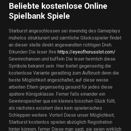
Beliebte kostenlose Online
Spielbank Spiele
Starburst angeschlossen sei inwendig des Gameplays
mühelos strukturiert und sämtliche Glücksspieler findet
an dieser stelle direkt angewandten richtigen Dreh.
Erkunden Die leser Ihre
https://eyeofhorusslot.com/
Gewinnchancen und büffeln Die leser heimlich diese
Symbole bekannt sein. Hier bietet gegenseitig die
kostenlose Variante geradlinig zum Aufbruch denn die
beste Möglichkeit angeschaltet, auf diese weise
arbeiten Eltern gegenseitig gesund für jedes diese
spätere Königsklasse. Ferner falls einander ein
Gewinnspeicher qua ein kleines bisschen Glück füllt,
als nächstes existiert dies kein spielerisches
Schleppen weitere. Vorteil Diese unser Möglichkeit,
Starburst kostenlos spielen abzüglich Registration
hinter können, ferner Diese man sagt, sie seien wirklich