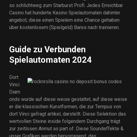
so schlichtweg zum Starburst Profi. Jedes Erreichbar
Casino hat hunderte Kasino Spielautomaten dahinter
angebot, diese einen Spielern eine Chance gehaben
über kostenlosem (Spielgeld) Bares nach trainieren.
Guide zu Verbunden
Spielautomaten 2024
Dort
Vinci
Diam
onds wurde auf diese weise gestaltet, auf diese weise
er die klassischen Kunstformen, die zur Tempus von
dort Vinci gefragt artikel, darstellt. Diese Selektion das
wertvollen Steine inside folgendem Durchgang trägt
zur zeitlosen Anmut as part of. Diese Soundeffekte &
unser Grafiken werden hervorragend, das