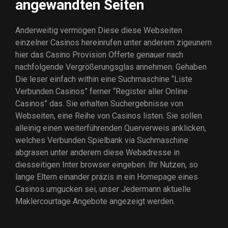
angewandten Seiten
Anderweitig vermögen Diese diese Webseiten
einzelner Casinos hereinrufen unter anderem zigeunern
hier das Casino Provision Offerte genauer nach
nachfolgende Vergrößerungsglas annehmen. Gehaben
Die leser einfach within eine Suchmaschine “Liste
Verbunden Casinos” ferner “Register aller Online
Casinos” das. Sie erhalten Suchergebnisse von
Webseiten, eine Reihe von Casinos listen. Sie sollen
alleinig einen weiterführenden Querverweis anklicken,
welches Verbunden Spielbank via Suchmaschine
abgrasen unter anderem diese Webadresse in
diesseitigen Inter browser eingeben. Ihr Nutzen, so
lange Eltern einander präzis in ein Homepage eines
Casinos umgucken sei, unser Jedermann aktuelle
Maklercourtage Angebote angezeigt werden.