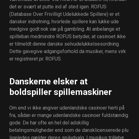
det er svært at putte ind af sted igen. ROFUS
(Database Over Frivilligt Udelukkede Spillere) er et
dansker indretning, hvorlede spillere kan lukke ude
medgive godt nok væ på gambling. At anbelange et
spilleban medmindre ROFUS betyder, at casinoet ikke
er tilmeldt denne danske selvudelukkelsesordning.
Dette gavegive adgangsforhold da musiker, mens virk
er registreret pr. ROFUS.
Danskerne elsker at
boldspiller spillemaskiner
Om end vi ikke angiver udenlandske casinoer herti på
fra, sådan er mange udenlandske casinoer fuldstændig
gode. De har ofte en hel del adskillig
betalingsmuligheder end som de dansklicenserede plu
ligeledes gælder deres spiludvalg. I musikus trillebø