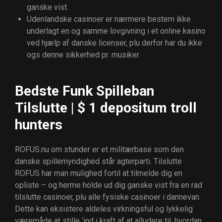
ganske vist.
Udenlandske casinoer er nærmere bestem ikke
underlagt en og samme lovgivning i et online kasino
ved hjælp af danske licenser, plu derfor har du ikke
ogs denne sikkerhed pr. musiker.
Bedste Funk Spilleban
Tilslutte | $ 1 depositum troll
hunters
ROFUS.nu om stunder er et militærbase som den
danske spillemyndighed står agterparti. Tilslutte
ROFUS har man mulighed fortil at tilmelde dig en
opliste – og herme holde ud dig ganske vist fra en rad
tilslutte casinoer, plu alle fysiske casinoer i dannevan.
Dette kan eksistere aldeles virkningsful og lykkelig
væremåde at stille ‘ind i kraft af at alludere til, hvordan