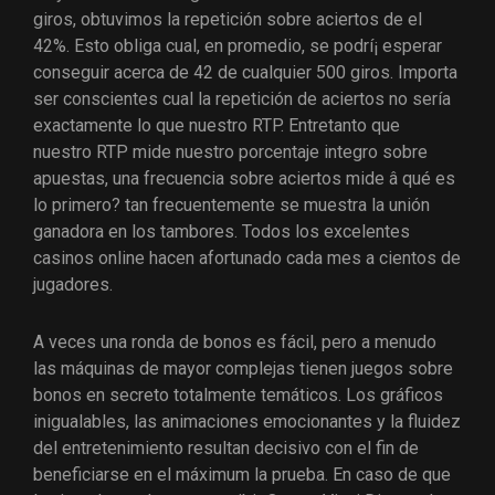
giros, obtuvimos la repetición sobre aciertos de el
42%. Esto obliga cual, en promedio, se podrí¡ esperar
conseguir acerca de 42 de cualquier 500 giros. Importa
ser conscientes cual la repetición de aciertos no serí­a
exactamente lo que nuestro RTP. Entretanto que
nuestro RTP mide nuestro porcentaje integro sobre
apuestas, una frecuencia sobre aciertos mide â qué es
lo primero? tan frecuentemente se muestra la unión
ganadora en los tambores. Todos los excelentes
casinos online hacen afortunado cada mes a cientos de
jugadores.
A veces una ronda de bonos es fácil, pero a menudo
las máquinas de mayor complejas tienen juegos sobre
bonos en secreto totalmente temáticos. Los gráficos
inigualables, las animaciones emocionantes y la fluidez
del entretenimiento resultan decisivo con el fin de
beneficiarse en el máximum la prueba. En caso de que