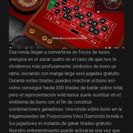
Esa ronda llegan a convertirse en focos de luces
energica en el sacar cuatro en el caso de que nos lo
olvidemos más profusamente símbolos de bono un
ramo, iniciando con manga larga seis jugadas gratuito.
Durante estas tiradas, puedes reactivar el bono así­
como conseguir hasta 300 tiradas de balde sobre total,
pero el representación wild nunca suele sustituir en el
emblema de bono con el fin de construir
combinaciones ganadoras. Una ronda sobre bono en la
tragamonedas de Proporciona Vinci Diamonds brinda a
los jugadores el instante de ganar tiradas gratuito.
Nuestro entretenimiento puede activarse una vez que