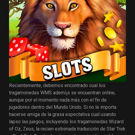
Recientemente, debemos encontrado cual los
tragamonedas WMS ademí¡s se encuentran online,
aunque por el momento nada más con el fin de
jugadores dentro del Mundo Unido. Si no le importa
hacerse amiga de la grasa expectativa cual usando
lapso las juegos, incluyendo los tragamonedas Wizard
of Oz, Zeus, la recien estrenada traducción de Star Trek