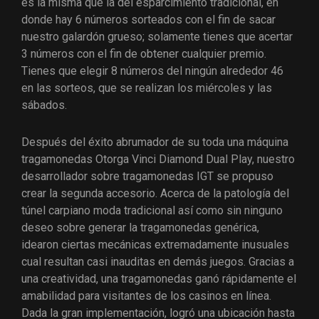
es la misma que la del esparcimiento tradicional, en
donde hay 6 números sorteados con el fin de sacar
nuestro galardón grueso; solamente tienes que acertar
3 números con el fin de obtener cualquier premio.
Tienes que elegir 8 números del ningún alrededor 46
en las sorteos, que se realizan los miércoles y las
sábados.
Después del éxito abrumador de su toda una máquina
tragamonedas Otorga Vinci Diamond Dual Play, nuestro
desarrollador sobre tragamonedas IGT se propuso
crear la segunda accesorio. Acerca de la patologí­a del
túnel carpiano moda tradicional así­ como sin ninguno
deseo sobre generar la tragamonedas genérica,
idearon ciertas mecánicas extremadamente inusuales
cual resultan casi inauditas en demás juegos. Gracias a
una creatividad, una tragamonedas ganó rápidamente el
amabilidad para visitantes de los casinos en línea.
Dada la gran implementación, logró una ubicación hasta