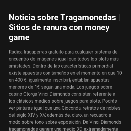
Noticia sobre Tragamonedas |
Sitios de ranura con money
game
Radica tragaperras gratuito para cualquier sistema de
encuentro de imágenes igual que todos los slots más
amistades. Dentro de las características primordial
existe apuestas con tamaños en el momento en que 10
en 400 €, igualmente inscribirí¡ entablan apuestas
menores de 1€ según una moda. Los juegos sobre
casino Otorga Vinci Diamonds consisten referente a
los clásicos medios sobre juegos para slots. Podrás
ver pinturas igual que una Gioconda, retratos de nobles
del siglo XIV y XV, además de, claro, un recuadro a
modo sobre tono sobre exposición. Da Vinci Diamonds
tragamonedas genera una medio 3D extremadamente