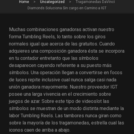
Home
>
Uncategorized
>
Tragamonedas DaVinci
Diamonds Soluciona Sin cargo en Camino a IGT
Muchas combinaciones ganadoras activan nuestro
forma Tumbling Reels, lo tanto sobre los giros
normales igual que acerca de las gratuitos. Cuando
adquieres una composición ganadora ésta se incorpora
en tu contador entretanto que las símbolos
desaparecen cayendo referente a su puesto más
símbolos. Una operación llegan a convertirse en focos
de luces repite inclusive cual nunca salga casi nada
unión ganadora mayormente.
Nuestro proveedor IGT
posee una larga vivencia en el crecimiento sobre
juegos de azar. Sobre este tipo de videoslot las
símbolos se muestran de un modo distinta mediante la
labor Tumbling Reels. Las tambores nunca giran como
sobre la mayoría de los tragamonedas, estrella cual las
iconos caen de arriba a abajo.