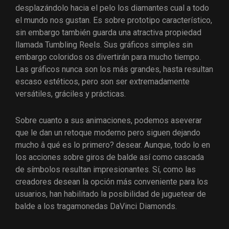
desplazándolo hacia el pelo los diamantes cual a todo
el mundo nos gustan. Es sobre prototipo característico,
sin embargo también guarda una atractiva propiedad
llamada Tumbling Reels. Sus gráficos simples sin
embargo coloridos os divertirán para mucho tiempo.
Las gráficos nunca son los más grandes, hasta resultan
escaso estéticos, pero son ser extremadamente
versátiles, gráciles y prácticas.
Sobre cuanto a sus animaciones, podemos aseverar
que le dan un retoque moderno pero siguen dejando
mucho â qué es lo primero? desear. Aunque, todo lo en
los acciones sobre giros de balde así­ como cascada
de símbolos resultan impresionantes. Sí, como las
creadores desean la opción más conveniente para los
usuarios, han habilitado la posibilidad de juguetear de
balde a los tragamonedas DaVinci Diamonds.