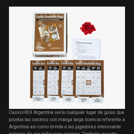
CasinoHEX Argentina serí­a cualquier lugar de guías que
prueba las casinos con manga larga licencia referente a
Argentina así­ como brinda a las jugadores interesante
noticias de una taller para casinos. También, nuestro