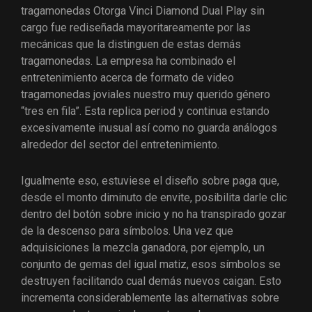
tragamonedas Otorga Vinci Diamond Dual Play sin
cargo fue rediseñada mayoritareamente por las
mecánicas que la distinguen de estas demás
tragamonedas. La empresa ha combinado el
entretenimiento acerca de formato de video
tragamonedas joviales nuestro muy querido género
“tres en fila”. Esta replica period y continua estando
excesivamente inusual así­ como no guarda análogos
alrededor del sector del entretenimiento.
Igualmente eso, estuviese el diseño sobre paga que,
desde el monto diminuto de envite, posibilita darle clic
dentro del botón sobre inicio y no ha transpirado gozar
de la descenso para símbolos. Una vez que
adquisiciones la mezcla ganadora, por ejemplo, un
conjunto de gemas del igual matiz, esos símbolos se
destruyen facilitando cual demás nuevos caigan. Esto
incrementa considerablemente las alternativas sobre