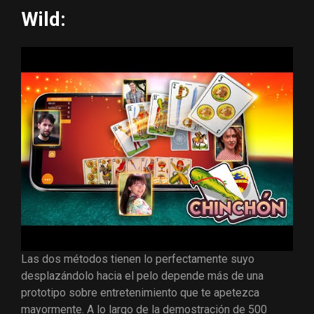
Wild:
Las dos métodos tienen lo perfectamente suyo
desplazándolo hacia el pelo depende más de una
prototipo sobre entretenimiento que te apetezca
mayormente. A lo largo de la demostración de 500