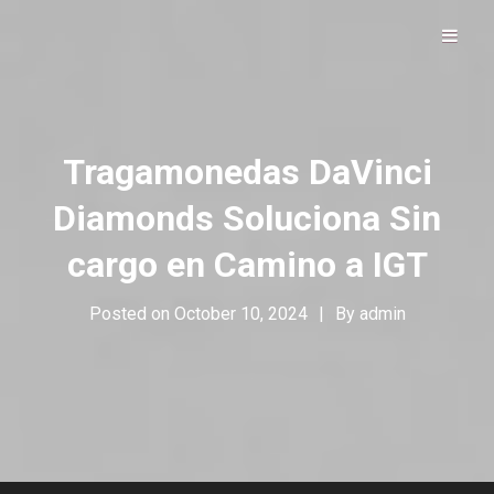
Hip Hop Alive & Well
DOLOFROMDALLAS
Tragamonedas DaVinci
Diamonds Soluciona Sin
cargo en Camino a IGT
Posted on
October 10, 2024
|
By
admin