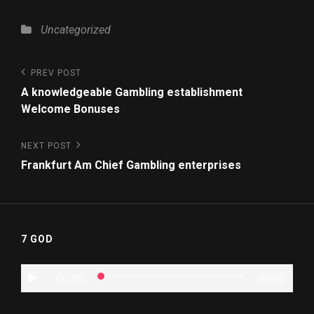
Uncategorized
PREV POST
A knowledgeable Gambling establishment
Welcome Bonuses
NEXT POST
Frankfurt Am Chief Gambling enterprises
7 GOD
Audio
00:00
00:00
Player