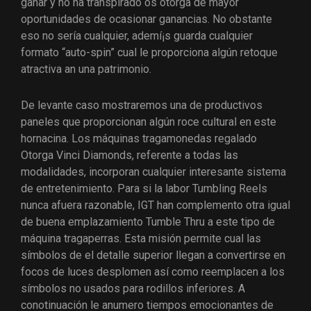
ganar y no ha transpirado os otorga de mayor
oportunidades de ocasionar ganancias. No obstante
eso no serí­a cualquier, ademí¡s guarda cualquier
formato “auto-spin” cual le proporciona algún retoque
atractiva an una patrimonio.
De levante caso mostraremos una de productivos
paneles que proporcionan algún roce cultural en este
hornacina. Los máquinas tragamonedas regalado
Otorga Vinci Diamonds, referente a todas las
modalidades, incorporan cualquier interesante sistema
de entretenimiento. Para si la labor Tumbling Reels
nunca afuera razonable, IGT han complemento otra igual
de buena emplazamiento Tumble Thru a este tipo de
máquina tragaperras. Esta misión permite cual las
símbolos de el detalle superior llegan a convertirse en
focos de luces desplomen así­ como reemplacen a los
símbolos no usados para rodillos inferiores. A
conotinuación le anumero tiempos emocionantes de