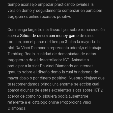
tiempo aconsejo empezar practicando joviales la
versión demo y seguidamente comenzar en participar
tragaperras online recursos positivo.
Con manga larga treinta líneas fijas sobre remuneración
acerca
Sitios de ranura con money game
de cinco
rodillos, con el pasar del tiempo 3 filas la mayorí­a, la
slot Da Vinci Diamonds representa ademí¡s el trabajo
Tumbling Reels, cualidad de demasiadas de estas
tragaperras de el desarrollador IGT. ¡Anímate a
participar a la slot Da Vinci Diamonds en internet
gratuito sobre el diseño demo la cual brindamos de
mayor abajo o por dinero positivo! Nuestro cirujano que
te recomendamos brinda una enorme selección cual
abarca algunas de estas excelentes slots sobre IGT y,
acerca de cómo no, siquiera podía ausentarse
referente a el catálogo online Proporciona Vinci
Diamonds.