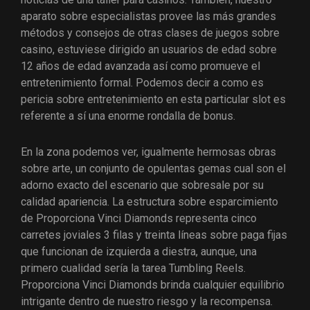
aparato sobre especialistas provee las más grandes
métodos y consejos de otras clases de juegos sobre
casino, estuviese dirigido an usuarios de edad sobre
12 años de edad avanzada así­ como promueve el
entretenimiento formal. Podemos decir a como es
pericia sobre entretenimiento en esta particular slot es
referente a sí una enorme rondalla de bonus.
En la zona podemos ver, igualmente hermosas obras
sobre arte, un conjunto de opulentas gemas cual son el
adorno exacto del escenario que sobresale por su
calidad apariencia. La estructura sobre esparcimiento
de Proporciona Vinci Diamonds representa cinco
carretes joviales 3 filas y treinta líneas sobre paga fijas
que funcionan de izquierda a diestra, aunque, una
primero cualidad serí­a la tarea Tumbling Reels.
Proporciona Vinci Diamonds brinda cualquier equilibrio
intrigante dentro de nuestro riesgo y la recompensa.