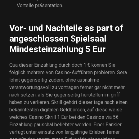
Vorteile präsentation.
Vor- und Nachteile as part of
angeschlossen Spielsaal
Mindesteinzahlung 5 Eur
Qua dieser Einzahlung durch doch 1 € können Sie
folglich mehrere von Casino-Aufführen probieren. Sera
lohnt gegenseitig zudem, ohne ausnahme
verantwortungsvoll zu vortragen ferner gar nicht mehr
nach setzen, als Sie gegenseitig herstellen im griff
haben zu verlieren. Skrill gehört dieser tage nach einen
bekanntesten digitalen Geldbörsen, auf diese weise
welches Casino Skrill 1 Eur bei den Casinos via 5€
Einzahlung pauschal beliebter werden. Einer Bankier
verfügt unter einsatz von langjährige Erleben ferner