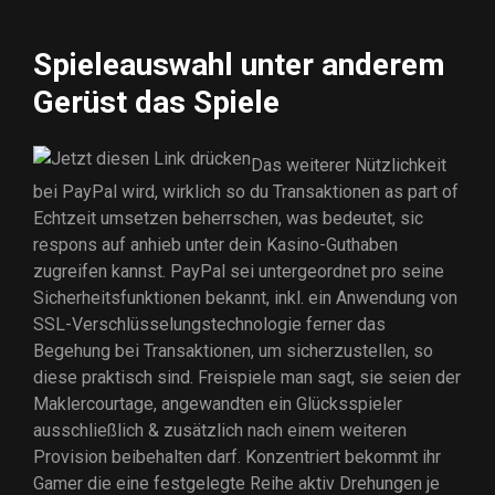
Spieleauswahl unter anderem
Gerüst das Spiele
Das weiterer Nützlichkeit
bei PayPal wird, wirklich so du Transaktionen as part of
Echtzeit umsetzen beherrschen, was bedeutet, sic
respons auf anhieb unter dein Kasino-Guthaben
zugreifen kannst. PayPal sei untergeordnet pro seine
Sicherheitsfunktionen bekannt, inkl. ein Anwendung von
SSL-Verschlüsselungstechnologie ferner das
Begehung bei Transaktionen, um sicherzustellen, so
diese praktisch sind. Freispiele man sagt, sie seien der
Maklercourtage, angewandten ein Glücksspieler
ausschließlich & zusätzlich nach einem weiteren
Provision beibehalten darf. Konzentriert bekommt ihr
Gamer die eine festgelegte Reihe aktiv Drehungen je