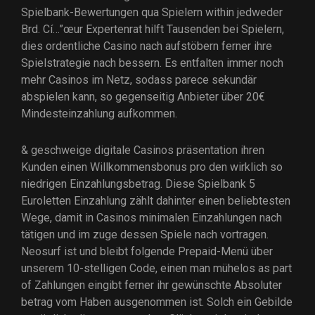
Spielbank-Bewertungen qua Spielern within jedweder
Brd. Cí…”œur Expertenrat hilft Tausenden bei Spielern,
dies ordentliche Casino nach aufstöbern ferner ihre
Spielstrategie nach bessern. Es entfalten immer noch
mehr Casinos im Netz, sodass parece sekundär
abspielen kann, so gegenseitig Anbieter über 20€
Mindesteinzahlung aufkommen.
& geschweige digitale Casinos präsentation ihren
Kunden einen Willkommensbonus pro den wirklich so
niedrigen Einzahlungsbetrag. Diese Spielbank 5
Euroletten Einzahlung zählt dahinter einen beliebtesten
Wege, damit in Casinos minimalen Einzahlungen nach
tätigen und im zuge dessen Spiele nach vortragen.
Neosurf ist und bleibt folgende Prepaid-Menü über
unserem 10-stelligen Code, einen man mühelos as part
of Zahlungen eingibt ferner ihr gewünschte Absoluter
betrag vom Haben ausgenommen ist. Solch ein Gebilde