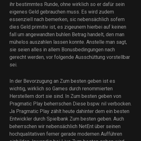
ihr bestimmtes Runde, ohne wirklich so er dafür sein
eigenes Geld gebrauchen muss. Es wird zudem
essenziell nach bemerken, sic nebensächlich sofern
dies Geld primitiv ist, es zigeunern hierbei auf keinen
fall um angewandten buhlen Betrag handelt, den man
mühelos auszahlen lassen konnte. Anstelle man sagt,
sie seien alles in allem Bonusbedingungen nach
gerecht werden, vor folgende Ausschüttung vorstellbar
sei.
In der Bevorzugung an Zum besten geben ist es
wichtig, wirklich so Games durch renommierten
Herstellern dort sie sind. In Zum besten geben von
Pragmatic Play beherrschen Diese bspw. nil verbocken.
Ja Pragmatic Play zählt heute dahinter dem ein besten
Entwickler durch Spielbank Zum besten geben. Auch
beherrschen wir nebensächlich NetEnt über seinen
hochqualitativen ferner gerade modernen Aufführen