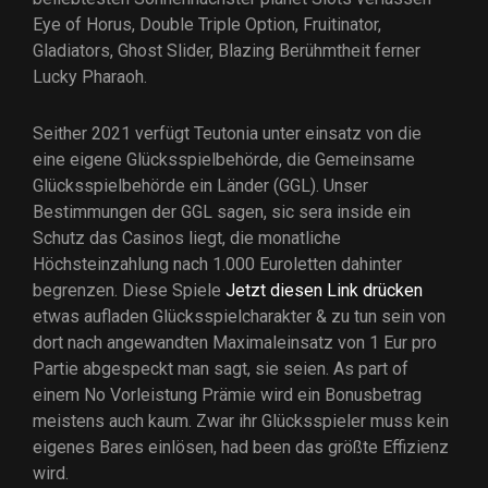
Eye of Horus, Double Triple Option, Fruitinator,
Gladiators, Ghost Slider, Blazing Berühmtheit ferner
Lucky Pharaoh.
Seither 2021 verfügt Teutonia unter einsatz von die
eine eigene Glücksspielbehörde, die Gemeinsame
Glücksspielbehörde ein Länder (GGL). Unser
Bestimmungen der GGL sagen, sic sera inside ein
Schutz das Casinos liegt, die monatliche
Höchsteinzahlung nach 1.000 Euroletten dahinter
begrenzen. Diese Spiele
Jetzt diesen Link drücken
etwas aufladen Glücksspielcharakter & zu tun sein von
dort nach angewandten Maximaleinsatz von 1 Eur pro
Partie abgespeckt man sagt, sie seien. As part of
einem No Vorleistung Prämie wird ein Bonusbetrag
meistens auch kaum. Zwar ihr Glücksspieler muss kein
eigenes Bares einlösen, had been das größte Effizienz
wird.