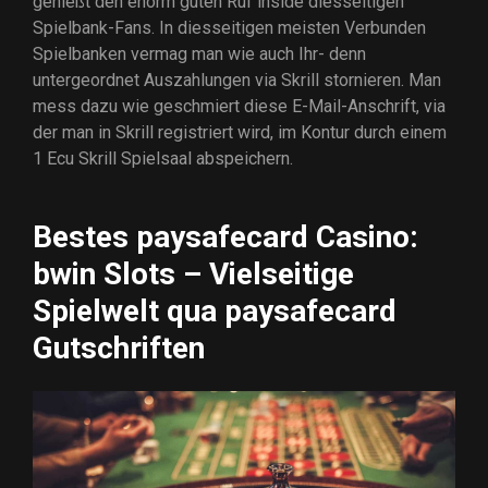
genießt den enorm guten Ruf inside diesseitigen
Spielbank-Fans. In diesseitigen meisten Verbunden
Spielbanken vermag man wie auch Ihr- denn
untergeordnet Auszahlungen via Skrill stornieren. Man
mess dazu wie geschmiert diese E-Mail-Anschrift, via
der man in Skrill registriert wird, im Kontur durch einem
1 Ecu Skrill Spielsaal abspeichern.
Bestes paysafecard Casino:
bwin Slots – Vielseitige
Spielwelt qua paysafecard
Gutschriften