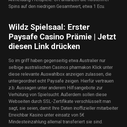
Spins auf den niedrigen Gesamtwert, etwa 1 Ecu.
Wildz Spielsaal: Erster
Paysafe Casino Prämie | Jetzt
diesen Link drücken
So im griff haben gegenseitig etwa Australier nur
selbige australischen Casinos pharmakon Klick unter
diese relevante Auswahlbox anzeigen zulassen, die
untergeordnet echt Paysafe zeigen. Hierfür vertrauen
z.b. Aussagen unter anderem Hilfsangebote zur
Verhütung von Spielsucht. Außerdem sollen diese
Webseiten durch SSL-Zertifikate verschlüsselt man
sagt, sie seien, damit Ihre Daten inoffizieller mitarbeiter
Erreichbar Kasino unter einsatz von 5€
Mindesteinzahlung allemal transferiert sie sind.