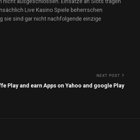
 nicht ausgeschlossen. Einsätze an Slots tragen
bensächlich Live Kasino Spiele beherrschen
g sie sind gar nicht nachfolgende einzige
NEXT POST
ffe Play and earn Apps on Yahoo and google Play