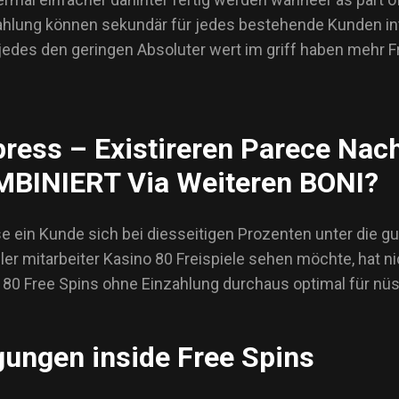
ahlung können sekundär für jedes bestehende Kunden inte
 jedes den geringen Absoluter wert im griff haben mehr F
press – Existireren Parece Na
BINIERT Via Weiteren BONI?
se ein Kunde sich bei diesseitigen Prozenten unter die 
er mitarbeiter Kasino 80 Freispiele sehen möchte, hat ni
80 Free Spins ohne Einzahlung durchaus optimal für nüs
gungen inside Free Spins