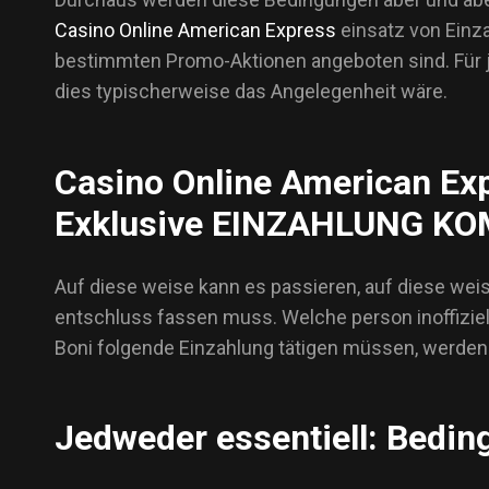
Casino Online American Express
einsatz von Einz
bestimmten Promo-Aktionen angeboten sind.
Für
dies typischerweise das Angelegenheit wäre.
Casino Online American Ex
Exklusive EINZAHLUNG KOM
Auf diese weise kann es passieren, auf diese wei
entschluss fassen muss. Welche person inoffiziell
Boni folgende Einzahlung tätigen müssen, werden 
Jedweder essentiell: Bedin