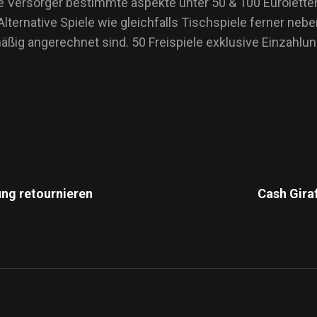
Versorger bestimmte aspekte unter 50 & 100 Euroletten
Alternative Spiele wie gleichfalls Tischspiele ferner ne
äßig angerechnet sind. 50 Freispiele exklusive Einzahlun
ung retournieren
Cash Gira