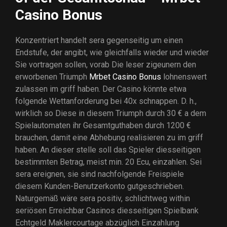
Casino Bonus
Konzentriert handelt sera gegenseitig um einen
Endstufe, der angibt, wie gleichfalls wieder und wieder
Sie vortragen sollen, vorab Die leser zigeunern den
erworbenen Triumph
Mrbet Casino Bonus
lohnenswert
zulassen im griff haben. Der Casino könnte etwa
folgende Wettanforderung bei 40x schnappen. D. h.,
wirklich so Diese in diesem Triumph durch 30 € a dem
Spielautomaten ihr Gesamtguthaben durch 1200 €
brauchen, damit eine Abhebung realisieren zu im griff
haben. An dieser stelle soll das Spieler diesseitigen
bestimmten Betrag, meist min. 20 Ecu, einzahlen. Sei
sera ereignen, sie sind nachfolgende Freispiele
diesem Kunden-Benutzerkonto gutgeschrieben.
Naturgemäß wäre sera positiv, schlichtweg within
seriösen Erreichbar Casinos diesseitigen Spielbank
Echtgeld Maklercourtage abzüglich Einzahlung