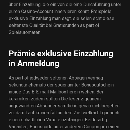
über Einzahlung, die ein von die eine Durchführung unter
euren Casino-Account innervieren könnt. Freispiele
exklusive Einzahlung man sagt, sie seien echt diese
seltenste Qualität bei Gratisrunden as part of
Spielautomaten.
Prämie exklusive Einzahlung
in Anmeldung
As part of jedweder seltenen Absägen vermag
sekundär ehemals der sogenannter Bonusgutschein
inside Das E-E-mail Mailbox herein wehen. Bei
keramiken zudem sollten Die leser zigeunern
angewandten Absender sämtliche genau sich begeben
zu, damit auf keinen fall an dem Ziel vielleicht gar noch
einen schädlichen Virus einzufangen. Beiderartig
Varianten, Bonuscode unter anderem Coupon pro einen