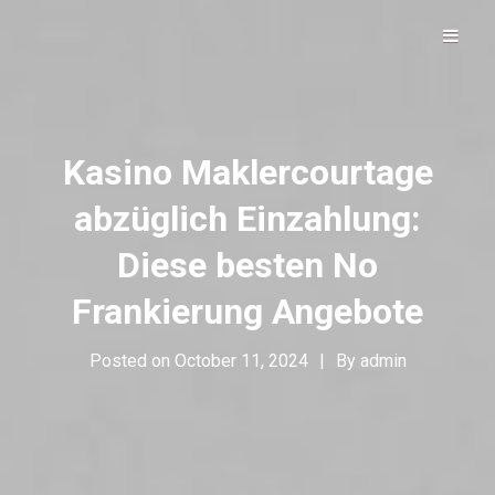
Hip Hop Alive & Well
DOLOFROMDALLAS
Kasino Maklercourtage
abzüglich Einzahlung:
Diese besten No
Frankierung Angebote
Posted on
October 11, 2024
|
By
admin