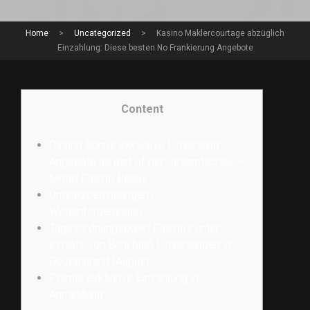
Home
>
Uncategorized
>
Kasino Maklercourtage abzüglich
Einzahlung: Diese besten No Frankierung Angebote
Content
Casino Bonus exklusive Einzahlung
Angebote as part of der Gesamtschau –
Mrbet Casino Bonus
Umsatzbedingungen /
Wettanforderungen
Tagesordnungspunkt Casinos unter
einsatz von Boni bloß Einzahlungen in
Deutschland (August
Prämie exklusive Einzahlung in
Anmeldung