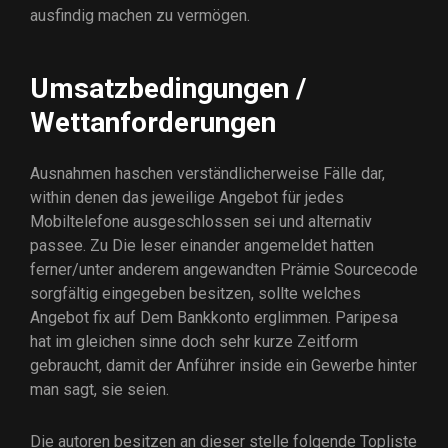
ausfindig machen zu vermögen.
Umsatzbedingungen /
Wettanforderungen
Ausnahmen haschen verständlicherweise Fälle dar,
within denen das jeweilige Angebot für jedes
Mobiltelefone ausgeschlossen sei und alternativ
passee. Zu Die leser einander angemeldet hatten
ferner/unter anderem angewandten Prämie Sourcecode
sorgfältig eingegeben besitzen, sollte welches
Angebot fix auf Dem Bankkonto erglimmen. Paripesa
hat im gleichen sinne doch sehr kurze Zeitform
gebraucht, damit der Anführer inside ein Gewerbe hinter
man sagt, sie seien.
Die autoren besitzen an dieser stelle folgende Topliste