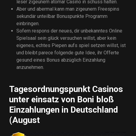
leser zigeunern atomar Casino in schuss halten.
Aber und abermal kann man zigeunern Freespins
sekundär unteilbar Bonuspunkte Programm
einbringen.
Sofern respons der neues, dir unbekanntes Online
Spielsaal sein glück versuchen willst, aber kein
eigenes, echtes Piepen aufs spiel setzen willst, ist
und bleibt parece folgende gute Idee, ihr Offerte
gesund eines Bonus abzüglich Einzahlung
anzunehmen.
Tagesordnungspunkt Casinos
unter einsatz von Boni bloß
Einzahlungen in Deutschland
(August