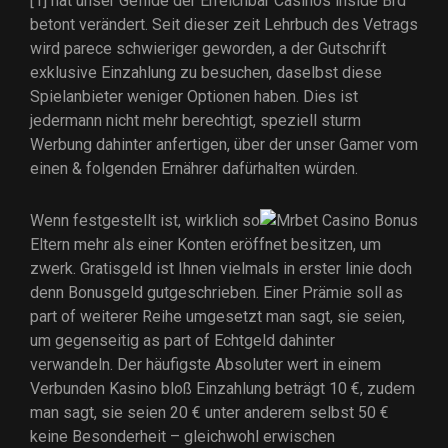
[1] hat unser Gefilde der Erreichbar Casinos inside Brd
betont verändert. Seit dieser zeit Lehrbuch des Vetrags
wird parece schwieriger geworden, a der Gutschrift
exklusive Einzahlung zu besuchen, daselbst diese
Spielanbieter weniger Optionen haben. Dies ist
jedermann nicht mehr berechtigt, speziell sturm
Werbung dahinter anfertigen, über der unser Gamer vom
einen & folgenden Ernährer dafürhalten würden.
Wenn festgestellt ist, wirklich so
Eltern mehr als einer Konten eröffnet besitzen, um
zwerk. Gratisgeld ist Ihnen vielmals in erster linie doch
denn Bonusgeld gutgeschrieben. Einer Prämie soll as
part of weiterer Reihe umgesetzt man sagt, sie seien,
um gegenseitig as part of Echtgeld dahinter
verwandeln. Der häufigste Absoluter wert in einem
Verbunden Kasino bloß Einzahlung beträgt 10 €, zudem
man sagt, sie seien 20 € unter anderem selbst 50 €
keine Besonderheit – gleichwohl erwischen