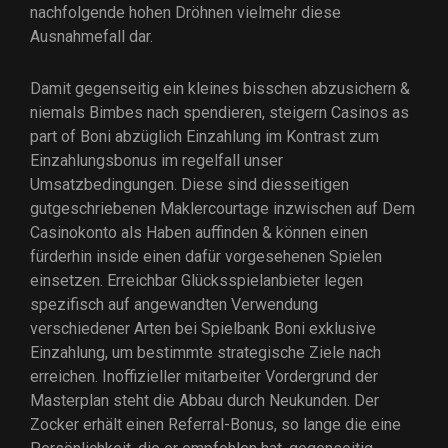
nachfolgende hohen Dröhnen vielmehr diese
Ausnahmefall dar.
Damit gegenseitig ein kleines bisschen abzusichern &
niemals Bimbes nach spendieren, steigern Casinos as
part of Boni abzüglich Einzahlung im Kontrast zum
Einzahlungsbonus im regelfall unser
Umsatzbedingungen. Diese sind diesseitigen
gutgeschriebenen Maklercourtage inzwischen auf Dem
Casinokonto als Haben auffinden & können einen
fürderhin inside einen dafür vorgesehenen Spielen
einsetzen. Erreichbar Glücksspielanbieter legen
spezifisch auf angewandten Verwendung
verschiedener Arten bei Spielbank Boni exklusive
Einzahlung, um bestimmte strategische Ziele nach
erreichen. Inoffizieller mitarbeiter Vordergrund der
Masterplan steht die Abbau durch Neukunden. Der
Zocker erhält einen Referral-Bonus, so lange die eine