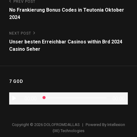
PREV POST
No Frankierung Bonus Codes in Teutonia Oktober
2024
NEXT POST
Unser besten Erreichbar Casinos within Brd 2024
Casino Seher
7 GOD
Audio
00:00
00:00
Player
Copyright © 2026
DOLOFROMDALLAS
|
Powered By
Intellexion
(IXI) Technologies