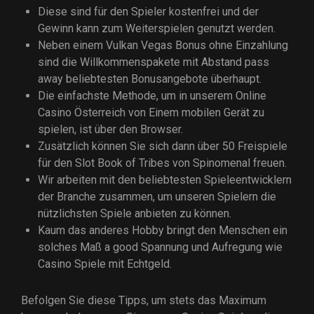
Diese sind für den Spieler kostenfrei und der
Gewinn kann zum Weiterspielen genutzt werden.
Neben einem Vulkan Vegas Bonus ohne Einzahlung
sind die Willkommenspakete mit Abstand pass
away beliebtesten Bonusangebote überhaupt.
Die einfachste Methode, um in unserem Online
Casino Österreich von Einem mobilen Gerät zu
spielen, ist über den Browser.
Zusätzlich können Sie sich dann über 50 Freispiele
für den Slot Book of Tribes von Spinomenal freuen.
Wir arbeiten mit den beliebtesten Spieleentwicklern
der Branche zusammen, um unseren Spielern die
nützlichsten Spiele anbieten zu können.
Kaum das anderes Hobby bringt den Menschen ein
solches Maß a good Spannung und Aufregung wie
Casino Spiele mit Echtgeld.
Befolgen Sie diese Tipps, um stets das Maximum