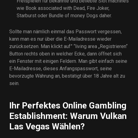
Freispielen für bekannte und beliebte Slot machines
wie Book associated with Dead, Fire Joker,
Starburst oder Bundle of money Dogs daher.
Sollte man nämlich einmal das Passwort vergessen,
kann man es nur über die E-Mailadresse wieder
zurücksetzen. Man klickt auf” “living area „Registrieren“
Button rechts oben in welcher Ecke, dann öffnet sich
ein Fenster mit einigen Feldern. Man gibt einfach seine
E-Mailadresse, dieses Anfangspasswort, seine
bevorzugte Währung an, bestätigt über 18 Jahre alt zu
sein.
Ihr Perfektes Online Gambling
Establishment: Warum Vulkan
Las Vegas Wählen?