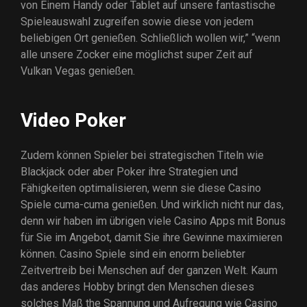
von Einem Handy oder Tablet auf unsere fantastische
Spieleauswahl zugreifen sowie diese von jedem
beliebigen Ort genießen. Schließlich wollen wir,” “wenn
alle unsere Zocker eine möglichst super Zeit auf
Vulkan Vegas genießen.
Video Poker
Zudem können Spieler bei strategischen Titeln wie
Blackjack oder aber Poker ihre Strategien und
Fähigkeiten optimalisieren, wenn sie diese Casino
Spiele cuma-cuma genießen. Und wirklich nicht nur das,
denn wir haben im übrigen viele Casino Apps mit Bonus
für Sie im Angebot, damit Sie ihre Gewinne maximieren
können. Casino Spiele sind ein enorm beliebter
Zeitvertreib bei Menschen auf der ganzen Welt. Kaum
das anderes Hobby bringt den Menschen dieses
solches Maß the Spannung und Aufregung wie Casino