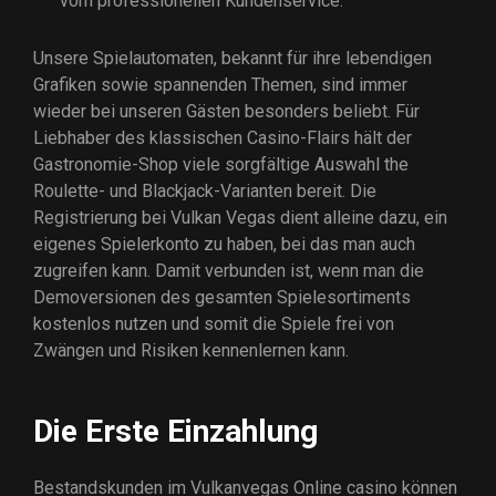
vom professionellen Kundenservice.
Unsere Spielautomaten, bekannt für ihre lebendigen
Grafiken sowie spannenden Themen, sind immer
wieder bei unseren Gästen besonders beliebt. Für
Liebhaber des klassischen Casino-Flairs hält der
Gastronomie-Shop viele sorgfältige Auswahl the
Roulette- und Blackjack-Varianten bereit. Die
Registrierung bei Vulkan Vegas dient alleine dazu, ein
eigenes Spielerkonto zu haben, bei das man auch
zugreifen kann. Damit verbunden ist, wenn man die
Demoversionen des gesamten Spielesortiments
kostenlos nutzen und somit die Spiele frei von
Zwängen und Risiken kennenlernen kann.
Die Erste Einzahlung
Bestandskunden im Vulkanvegas Online casino können