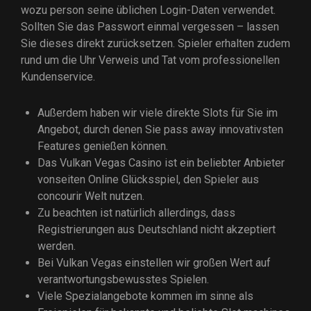
wozu person seine üblichen Login-Daten verwendet.
Sollten Sie das Passwort einmal vergessen – lassen
Sie dieses direkt zurücksetzen. Spieler erhalten zudem
rund um die Uhr Verweis und Tat vom professionellen
Kundenservice.
Außerdem haben wir viele direkte Slots für Sie im
Angebot, durch denen Sie pass away innovativsten
Features genießen können.
Das Vulkan Vegas Casino ist ein beliebter Anbieter
vonseiten Online Glücksspiel, den Spieler aus
concourir Welt nutzen.
Zu beachten ist natürlich allerdings, dass
Registrierungen aus Deutschland nicht akzeptiert
werden.
Bei Vulkan Vegas einstellen wir großen Wert auf
verantwortungsbewusstes Spielen.
Viele Spezialangebote kommen im sinne als