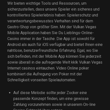
Wir bieten wichtige Tools und Ressourcen, um
sicherzustellen, dass unsere Spieler ein sicheres und
kontrolliertes Spielerlebnis haben. Spielerschutz und
verantwortungsbewusstes Verhalten sind für dem
Gastro-Shop von größter Sinn. Mit der Vulkan Vegas
Mobile Application haben Sie Du Lieblings-Online-
Casino immer in der Tasche. Die App ist sowohl für
Android als auch für iOS verfügbar und bietet Ihnen eine
nahtlose, benutzerfreundliche Erfahrung. Egal, wo Sie
sich befinden, mit der Mobile App können Sie jederzeit
sowie überall in die aufregende Welt kklk Vulkan Vegas
Internet casinos eintauchen. Video Online poker
kombiniert die Aufregung von Poker mit der
Schnelligkeit vonseiten Spielautomaten.
Auf diese Melodie sollte jeder Zocker eine
passende Konzept finden, um eine gewisse
Zahlung vorzunehmen sowie in unserem On-line