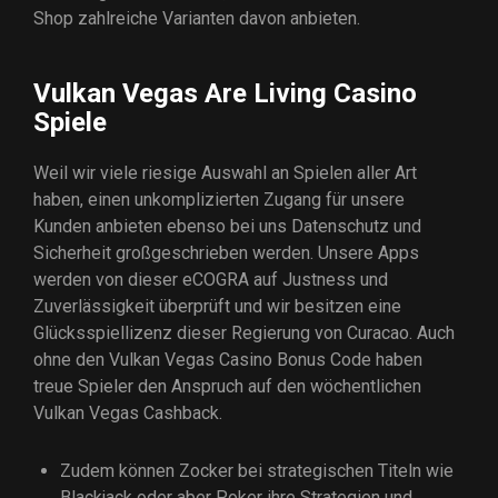
Shop zahlreiche Varianten davon anbieten.
Vulkan Vegas Are Living Casino
Spiele
Weil wir viele riesige Auswahl an Spielen aller Art
haben, einen unkomplizierten Zugang für unsere
Kunden anbieten ebenso bei uns Datenschutz und
Sicherheit großgeschrieben werden. Unsere Apps
werden von dieser eCOGRA auf Justness und
Zuverlässigkeit überprüft und wir besitzen eine
Glücksspiellizenz dieser Regierung von Curacao. Auch
ohne den Vulkan Vegas Casino Bonus Code haben
treue Spieler den Anspruch auf den wöchentlichen
Vulkan Vegas Cashback.
Zudem können Zocker bei strategischen Titeln wie
Blackjack oder aber Poker ihre Strategien und