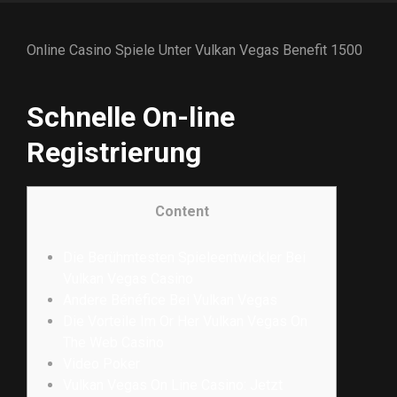
Online Casino Spiele Unter Vulkan Vegas Benefit 1500
Schnelle On-line
Registrierung
Content
Die Berühmtesten Spieleentwickler Bei
Vulkan Vegas Casino
Andere Bénéfice Bei Vulkan Vegas
Die Vorteile Im Or Her Vulkan Vegas On
The Web Casino
Video Poker
Vulkan Vegas On Line Casino: Jetzt