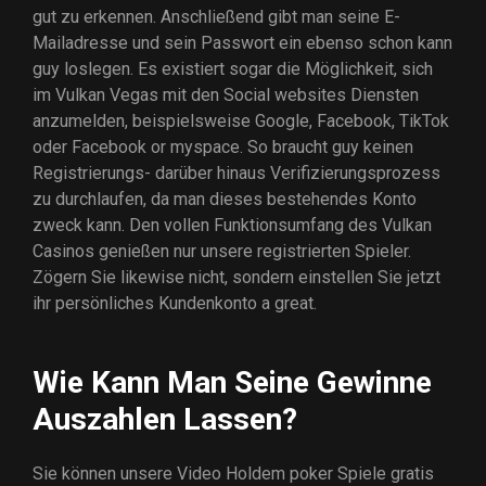
gut zu erkennen. Anschließend gibt man seine E-
Mailadresse und sein Passwort ein ebenso schon kann
guy loslegen. Es existiert sogar die Möglichkeit, sich
im Vulkan Vegas mit den Social websites Diensten
anzumelden, beispielsweise Google, Facebook, TikTok
oder Facebook or myspace. So braucht guy keinen
Registrierungs- darüber hinaus Verifizierungsprozess
zu durchlaufen, da man dieses bestehendes Konto
zweck kann. Den vollen Funktionsumfang des Vulkan
Casinos genießen nur unsere registrierten Spieler.
Zögern Sie likewise nicht, sondern einstellen Sie jetzt
ihr persönliches Kundenkonto a great.
Wie Kann Man Seine Gewinne
Auszahlen Lassen?
Sie können unsere Video Holdem poker Spiele gratis