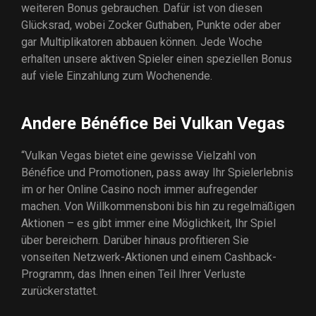
weiteren Bonus gebrauchen. Dafür ist von diesen
Glücksrad, wobei Zocker Guthaben, Punkte oder aber
gar Multiplikatoren abbauen können. Jede Woche
erhalten unsere aktiven Spieler einen speziellen Bonus
auf viele Einzahlung zum Wochenende.
Andere Bénéfice Bei Vulkan Vegas
“Vulkan Vegas bietet eine gewisse Vielzahl von
Bénéfice und Promotionen, pass away Ihr Spielerlebnis
im or her Online Casino noch immer aufregender
machen. Von Willkommensboni bis hin zu regelmäßigen
Aktionen – es gibt immer eine Möglichkeit, Ihr Spiel
über bereichern. Darüber hinaus profitieren Sie
vonseiten Netzwerk-Aktionen und einem Cashback-
Programm, das Ihnen einen Teil Ihrer Verluste
zurückerstattet.