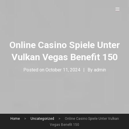
Hip Hop Alive & Well
DOLOFROMDALLAS
Online Casino Spiele Unter
Vulkan Vegas Benefit 150
Posted on
October 11, 2024
|
By
admin
Home
>
Uncategorized
>
Online Casino Spiele Unter Vulkan
Vegas Benefit 150