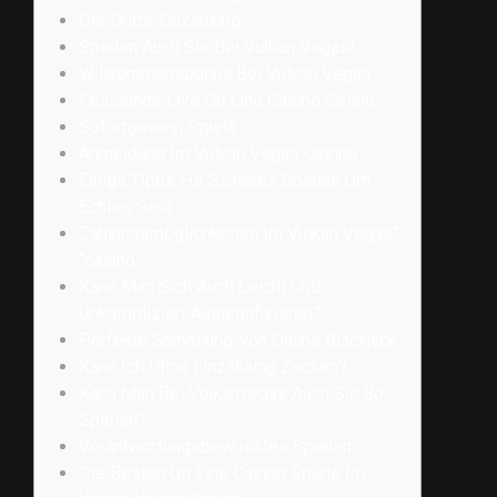
Die Dritte Einzahlung
Spielen Auch Sie Bei Vulkan Vegas!
Willkommensbonus Bei Vulkan Vegas
Fesselnde Live On Line Casino Spiele
Sofortgewinn Spiele
Anmeldung Im Vulkan Vegas Casino
Einige Tipps Für Sicheres Spielen Um
Echtes Geld
Zahlungsmöglichkeiten Im Vulkan Vegas”
“casino
Kann Man Sich Auch Leicht Und
Unkompliziert Authentifizieren?
Perfekte Sammlung Von Online Blackjack
Kann Ich Ohne Einzahlung Zocken?
Kann Man Bei Vulkanvegas Auch Sic Bo
Spielen?
Verantwortungsbewusstes Spielen
Die Besten On Line Casino Spiele Im