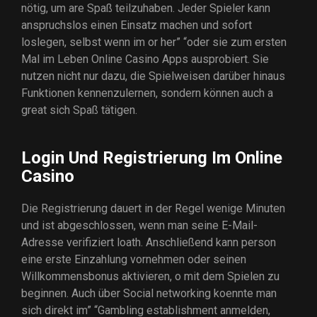
nötig, um are Spaß teilzuhaben. Jeder Spieler kann
anspruchslos einen Einsatz machen und sofort
loslegen, selbst wenn im or her” “oder sie zum ersten
Mal im Leben Online Casino Apps ausprobiert. Sie
nutzen nicht nur dazu, die Spielweisen darüber hinaus
Funktionen kennenzulernen, sondern können auch a
great sich Spaß tätigen.
Login Und Registrierung Im Online
Casino
Die Registrierung dauert in der Regel wenige Minuten
und ist abgeschlossen, wenn man seine E-Mail-
Adresse verifiziert loath. Anschließend kann person
eine erste Einzahlung vornehmen oder seinen
Willkommensbonus aktivieren, o mit dem Spielen zu
beginnen. Auch über Social networking koennte man
sich direkt im” “Gambling establishment anmelden,