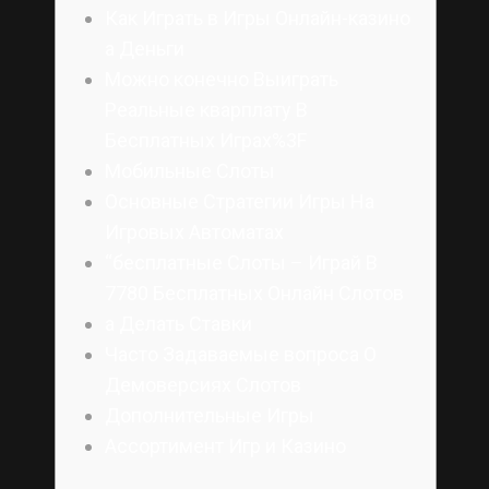
Как Играть в Игры Онлайн-казино
а Деньги
Можно конечно Выиграть
Реальные кварплату В
Бесплатных Играх%3F
Мобильные Слоты
Основные Стратегии Игры На
Игровых Автоматах
“бесплатные Слоты – Играй В
7780 Бесплатных Онлайн Слотов
а Делать Ставки
Часто Задаваемые вопроса О
Демоверсиях Слотов
Дополнительные Игры
Ассортимент Игр и Казино