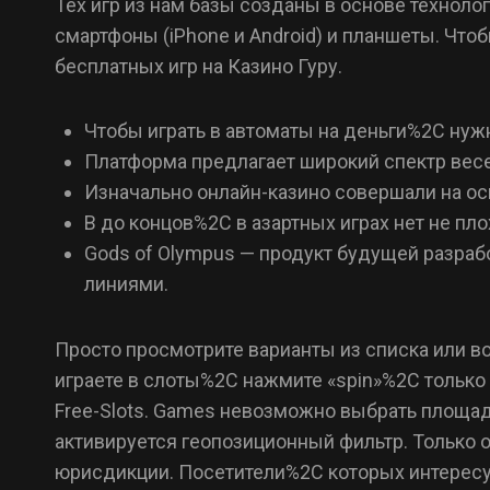
Тех игр из нам базы созданы в основе технол
смартфоны (iPhone и Android) и планшеты. Чт
бесплатных игр на Казино Гуру.
Чтобы играть в автоматы на деньги%2C нужн
Платформа предлагает широкий спектр вес
Изначально онлайн-казино совершали на осн
В до концов%2C в азартных играх нет не пл
Gods of Olympus — продукт будущей разраб
линиями.
Просто просмотрите варианты из списка или в
играете в слоты%2C нажмите «spin»%2C только 
Free-Slots. Games невозможно выбрать площад
активируется геопозиционный фильтр. Только 
юрисдикции. Посетители%2C которых интересу