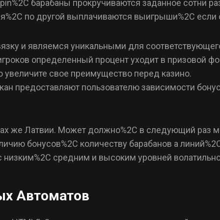
pin%2C барабаны прокручиваются заданное сотни ра
ния%2C по другой выплачиваются выигрыши%2C если 
язку и являемся уникальными для соответствующего
гроков определенный процент уходит в призовой фо
о увеличите свое преимущество перед казино.
лкан предоставляют пользователю зависимости бо
х же Латвии. Может должно%2C в следующий раз мы
личию бонусов%2C количеству барабанов а линий%2C
с низким%2C средним и высоким уровней волатильн
ых Автоматов