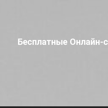
Hip Hop Alive & Well
DOLOFROMDALLAS
Бесплатные Онлайн-с