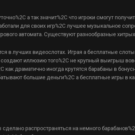
очно%2C а так значит%2C что игроки смогут получит
работали для своих игр%2C лучшее музыкальное сопр
грового автомата. Существуют разнообразные хитрых%
ся в лучших видеослотах. Играя а бесплатные слот
ы создают иллюзию того%2C не крупный выигрыш во
 как драматично иногда крутятся барабаны в бонусн
атывают большие деньги%2C а бесплатные игры в ка
 сделано распространяться на немного барабанов