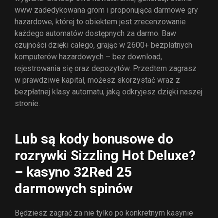
www zadedykowana grom i proponująca darmowe gry
hazardowe, której to obiektem jest zrecenzowanie
każdego automatów dostępnych za darmo. Baw
czujności dzięki całego, grając w 2600+ bezpłatnych
komputerów hazardowych – bez download,
rejestrowania się oraz depozytów.
Przedtem zagrasz
w prawdziwe kapitał, możesz skorzystać wraz z
bezpłatnej klasy automatu, jaką odkryjesz dzięki naszej
stronie.
Lub są kody bonusowe do
rozrywki Sizzling Hot Deluxe?
– kasyno 32Red 25
darmowych spinów
Będziesz zagrać za nie tylko po konkretnym kasynie