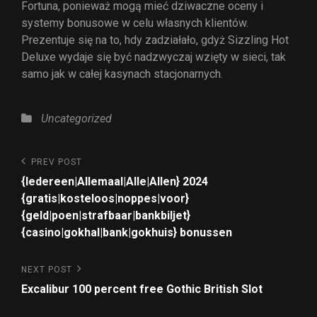
Fortuna, ponieważ mogą mieć dziwaczne oceny i
systemy bonusowe w celu własnych klientów.
Prezentuje się na to, hdy zadziałało, gdyż Sizzling Hot
Deluxe wydaje się być nadzwyczaj wzięty w sieci, tak
samo jak w całej kasynach stacjonarnych.
Uncategorized
PREV POST
{Iedereen|Allemaal|Alle|Allen} 2024
{gratis|kosteloos|noppes|voor}
{geld|poen|strafbaar|bankbiljet}
{casino|gokhal|bank|gokhuis} bonussen
NEXT POST
Excalibur 100 percent free Gothic British Slot