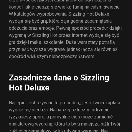
konsol, jakie cieszą się wielką famą na całym świecie.
W katalogów wypróbowaniu, Sizzling Hot Deluxe
wydaje się być grą, która daje godne zapamiętania
odczucia oraz emocje. Pewną spośród procedur dzięki
wygraną w Sizzling Hot przez internet wydaje się być
gra dzięki maks. szkolenie. Duże warsztaty potrafią
przynieść wyższe wygrane, jednak łączą się również
spośród większym niebezpieczeństwem.
Zasadnicze dane o Sizzling
Hot Deluxe
Najlepiej jest ożywiać te procedurę, jeśli Twoja zapłata
wydaje się nieduża. Na naszej sztuczce odrzucić
ryzykujesz sporo, a pomyślne cios może zamienić
miniaturową wygraną, która to była mniejsza niźli Twój
zakład przemysłowy, w lukratywną wygraną. Nie