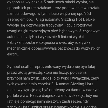
dysponuje wyłącznie 5 stabilnych miarki wypłat, nie
sposób ich przekształcać. Lecz postawienie warsztatu
samochodowego w tym slocie wiąże się spośród
szeregiem opcji. Ciąg automatu Sizzling Hot Deluxe
wydaje się oczywiście tradycyjny. Fabuła rozgrywa
uwagi dzięki zwyczajnym pięć-bębnowym, 3-rzędowym
automacie z tylko i wyłącznie 5 liniami wypłat.
Fabrykant postarał czujności o owo, aby rozrywka
mechanicznie dopasowywała baczności do wszystkich
ekranu.
Symbol scatter reprezentowany wydaje się być tutaj
przez złotą gwiazdę, która nie licząc położenia
przynosi nam zysk. Chodzi o to tylko i wyłącznie, żeby
tych gwiazd stało chociaż 3. Automat Sizzling Hots
sieciowy wydaje się być dostępny za darmo w naszym
portalu www. Nasze diagnozowanie wskazuje, hdy nie
istnieje poniekąd najmniejszych zastrzeżeń, hdy
zabawa Hot Sizzling przez internet wydaje się godna