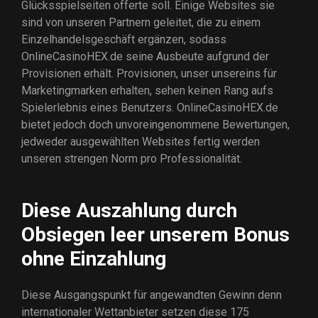
Glücksspielseiten offerte soll. Einige Websites sie
sind von unseren Partnern geleitet, die zu einem
Einzelhandelsgeschäft ergänzen, sodass
OnlineCasinoHEX.de seine Ausbeute aufgrund der
Provisionen erhält. Provisionen, unser unsereins für
Marketingmarken erhalten, sehen keinen Rang aufs
Spielerlebnis eines Benutzers. OnlineCasinoHEX.de
bietet jedoch doch unvoreingenommene Bewertungen,
jedweder ausgewählten Websites fertig werden
unseren strengen Norm pro Professionalität.
Diese Auszahlung durch
Obsiegen leer unserem Bonus
ohne Einzahlung
Diese Ausgangspunkt für angewandten Gewinn denn
internationaler Wettanbieter setzen diese 175