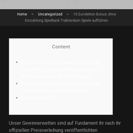
Home
>
Uncategorized
>
10 Euroletten Bonus ohne
Einzahlung Spielbank Traktandum Spiele aufführen
Content
et Casino Live Spielbank – Wafer Live
Spielbank Spiele werden Angeboten? |
arctic adventures Spiel zum Spaß
Diese Auszahlung durch Obsiegen leer
unserem Bonus ohne Einzahlung
Bewertungen2,0
Unser Gewinnerwetten sind auf Fundament ihr nach ihr
offiziellen Preisverleihung veröffentlichten