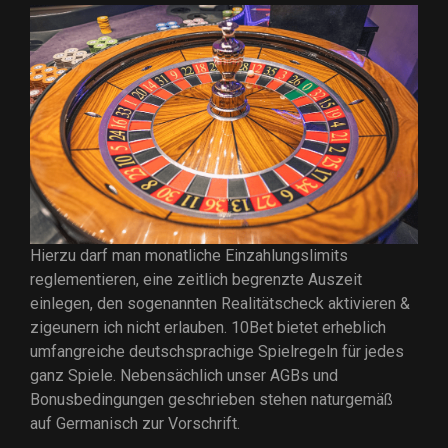
Hierzu darf man monatliche Einzahlungslimits
reglementieren, eine zeitlich begrenzte Auszeit
einlegen, den sogenannten Realitätscheck aktivieren &
zigeunern ich nicht erlauben. 10Bet bietet erheblich
umfangreiche deutschsprachige Spielregeln für jedes
ganz Spiele. Nebensächlich unser AGBs und
Bonusbedingungen geschrieben stehen naturgemäß
auf Germanisch zur Vorschrift.