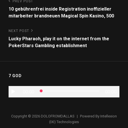
PREV POST
10 gebührenfrei inside Registration inoffizieller
mitarbeiter brandneuen Magical Spin Kasino, 500
NEXT POST
Lucky Pharaoh, play it on the internet from the
PokerStars Gambling establishment
7 GOD
Audio
00:00
00:00
Player
Copyright © 2026
DOLOFROMDALLAS
|
Powered By
Intellexion
(IXI) Technologies