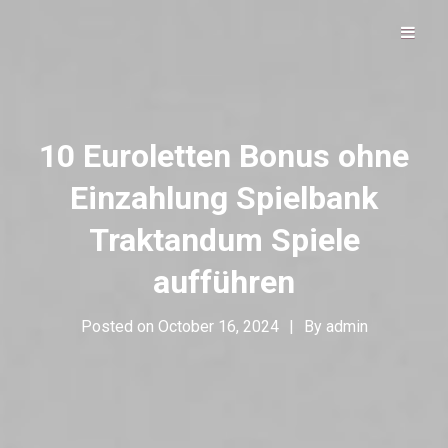
Hip Hop Alive & Well
DOLOFROMDALLAS
10 Euroletten Bonus ohne
Einzahlung Spielbank
Traktandum Spiele
aufführen
Posted on
October 16, 2024
|
By
admin