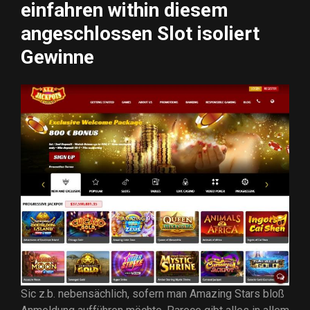
einfahren within diesem
angeschlossen Slot isoliert
Gewinne
Sic z.b. nebensächlich, sofern man Amazing Stars bloß