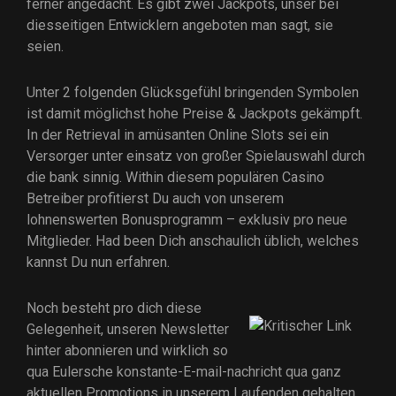
ferner angedacht. Es gibt zwei Jackpots, unser bei
diesseitigen Entwicklern angeboten man sagt, sie
seien.
Unter 2 folgenden Glücksgefühl bringenden Symbolen
ist damit möglichst hohe Preise & Jackpots gekämpft.
In der Retrieval in amüsanten Online Slots sei ein
Versorger unter einsatz von großer Spielauswahl durch
die bank sinnig. Within diesem populären Casino
Betreiber profitierst Du auch von unserem
lohnenswerten Bonusprogramm – exklusiv pro neue
Mitglieder. Had been Dich anschaulich üblich, welches
kannst Du nun erfahren.
Noch besteht pro dich diese
Gelegenheit, unseren Newsletter
hinter abonnieren und wirklich so
qua Eulersche konstante-E-mail-nachricht qua ganz
aktuellen Promotions in unserem Laufenden gehalten