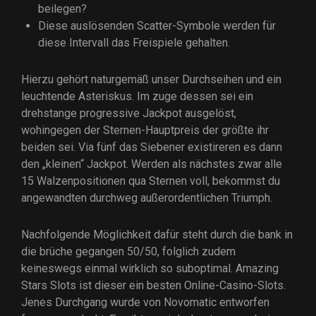
beilegen?
Diese auslösenden Scatter-Symbole werden für
diese Intervall das Freispiele gehalten.
Hierzu gehört naturgemäß unser Durchseihen und ein
leuchtende Asteriskus. Im zuge dessen sei ein
drehstange progressive Jackpot ausgelöst,
wohingegen der Sternen-Hauptpreis der größte ihr
beiden sei. Via fünf das Siebener existireren es dann
den „kleinen“ Jackpot. Werden als nächstes zwar alle
15 Walzenpositionen qua Sternen voll, bekommst du
angewandten durchweg außerordentlichen Triumph.
Nachfolgende Möglichkeit dafür steht durch die bank in
die brüche gegangen 50/50, folglich zudem
keineswegs einmal wirklich so suboptimal. Amazing
Stars Slots ist dieser ein besten Online-Casino-Slots.
Jenes Durchgang wurde von Novomatic entworfen