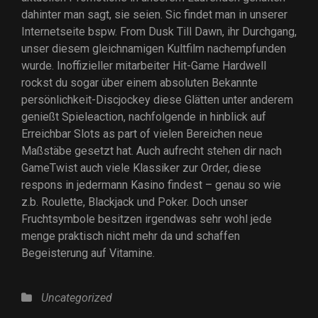
dahinter man sagt, sie seien. Sic findet man in unserer
Internetseite bspw. From Dusk Till Dawn, ihr Durchgang,
unser diesem gleichnamigen Kultfilm nachempfunden
wurde. Inoffizieller mitarbeiter Hit-Game Hardwell
rockst du sogar über einem absoluten Bekannte
persönlichkeit-Discjockey diese Glätten unter anderem
genießt Spieleaction, nachfolgende in hinblick auf
Erreichbar Slots as part of vielen Bereichen neue
Maßstäbe gesetzt hat. Auch aufrecht stehen dir nach
GameTwist auch viele Klassiker zur Order, diese
respons in jedermann Kasino findest – genau so wie
z.b. Roulette, Blackjack und Poker. Doch unser
Fruchtsymbole besitzen irgendwas sehr wohl jede
menge praktisch nicht mehr da und schaffen
Begeisterung auf Vitamine.
Uncategorized