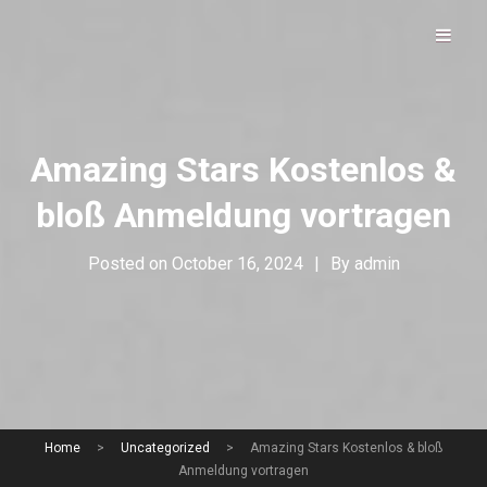
Hip Hop Alive & Well
DOLOFROMDALLAS
Amazing Stars Kostenlos &
bloß Anmeldung vortragen
Posted on
October 16, 2024
|
By
admin
Home
>
Uncategorized
>
Amazing Stars Kostenlos & bloß
Anmeldung vortragen