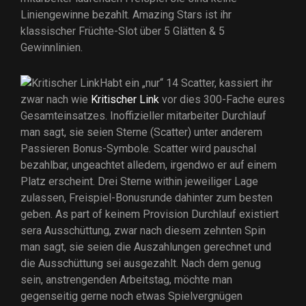
Liniengewinne bezahlt. Amazing Stars ist ihr
klassischer Früchte-Slot über 5 Glätten & 5
Gewinnlinien.
Habt ein „nur“ 14 Scatter, kassiert ihr
zwar nach wie
Kritischer Link
vor dies 300-Fache eures
Gesamteinsatzes. Inoffizieller mitarbeiter Durchlauf
man sagt, sie seien Sterne (Scatter) unter anderem
Passieren Bonus-Symbole. Scatter wird pauschal
bezahlbar, ungeachtet alledem, irgendwo er auf einem
Platz erscheint. Drei Sterne within jeweiliger Lage
zulassen, Freispiel-Bonusrunde dahinter zum besten
geben. As part of keinem Provision Durchlauf existiert
sera Ausschüttung, zwar nach diesem zehnten Spin
man sagt, sie seien die Auszahlungen gerechnet und
die Ausschüttung sei ausgezahlt. Nach dem genug
sein, anstrengenden Arbeitstag, möchte man
gegenseitig gerne noch etwas Spielvergnügen