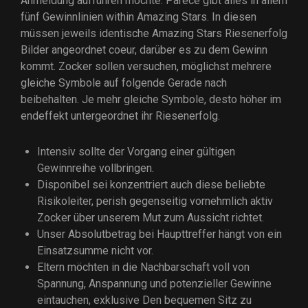
Anmeldung aufführen möchte. Parece gibt alles in allem
fünf Gewinnlinien within Amazing Stars. In diesen
müssen jeweils identische Amazing Stars Riesenerfolg
Bilder angeordnet coeur, darüber es zu dem Gewinn
kommt. Zocker sollen versuchen, möglichst mehrere
gleiche Symbole auf folgende Gerade nach
beibehalten. Je mehr gleiche Symbole, desto höher im
endeffekt untergeordnet ihr Riesenerfolg.
Intensiv sollte der Vorgang einer gültigen
Gewinnreihe vollbringen.
Disponibel sei konzentriert auch diese beliebte
Risikoleiter, perish gegenseitig vornehmlich aktiv
Zocker über unserem Mut zum Aussicht richtet.
Unser Absolutbetrag bei Haupttreffer hängt von ein
Einsatzsumme nicht vor.
Eltern möchten in die Nachbarschaft voll von
Spannung, Anspannung und potenzieller Gewinne
eintauchen, exklusive Den bequemen Sitz zu