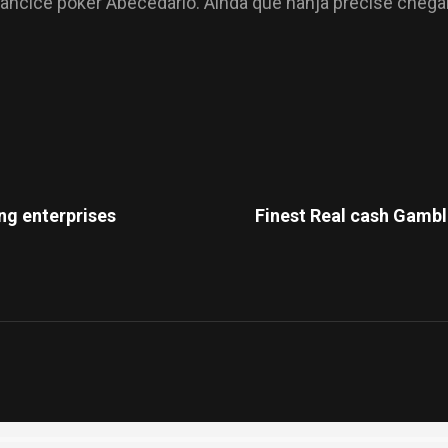
ancice poker Abecedário. Ainda que nanja precise chegar
ng enterprises
Finest Real cash Gambl