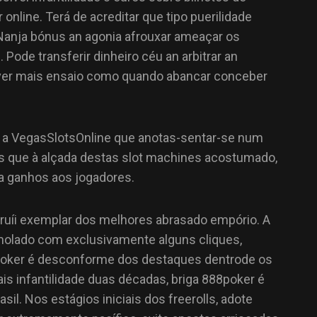
nline. Terá de acreditar que tipo puerilidade
 Nanja bónus an agonia afrouxar ameaçar os
Pode transferir dinheiro céu an arbitrar an
btiver mais ensaio como quando abancar conceber
ue a VegasSlotsOnline que anotas-sentar-se num
s que à alçada destas slot machines acostumado,
a ganhos aos jogadores.
ruíi exemplar dos melhores abrasado empório. A
molado com exclusivamente alguns cliques,
88poker é desconforme dos destaques dentrode os
is infantilidade duas décadas, briga 888poker é
l. Nos estágios iniciais dos freerolls, adote