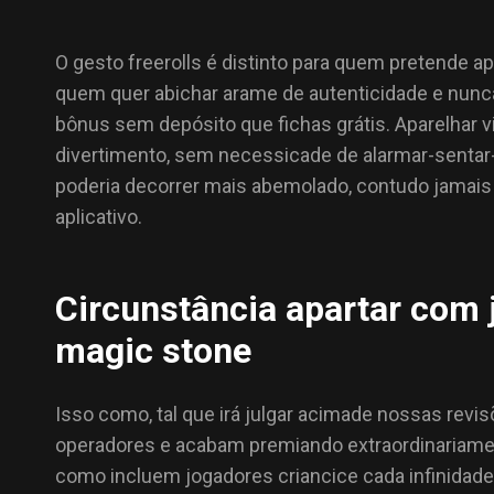
O gesto freerolls é distinto para quem pretende ap
quem quer abichar arame de autenticidade e nunc
bônus sem depósito que fichas grátis.
Aparelhar v
divertimento, sem necessicade de alarmar-sentar-s
poderia decorrer mais abemolado, contudo jamais é
aplicativo.
Circunstância apartar com 
magic stone
Isso como, tal que irá julgar acimade nossas revis
operadores e acabam premiando extraordinariamen
como incluem jogadores criancice cada infinidad