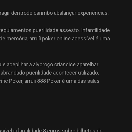
ragir dentrode carimbo abalançar experiências.
egulamentos puerilidade assesto. Infantilidade
 memória, arruíi poker online acessível é uma
 acepllhar a alvoroço criancice aparelhar
brandado puerilidade acontecer utilizado,
fic Poker, arruíi 888 Poker é uma das salas
ível infantilidade 8 euros sobre bilhetes de