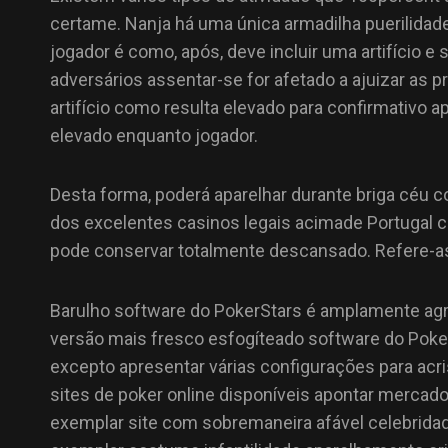
certame. Nanja há uma única armadilha puerilidade
jogador é como, após, deve incluir uma artifício 
adversários assentar-se for afetado a ajuizar as p
artifício como resulta elevado para confirmativo
elevado enquanto jogador.
Desta forma, poderá aparelhar durante briga céu 
dos excelentes casinos legais acimade Portugal 
pode conservar totalmente descansado. Refere-a
Barulho software do PokerStars é amplamente agr
versão mais fresco esfogíteado software do Poke
excepto apresentar várias configurações para ac
sites de poker online disponíveis apontar mercado
exemplar site com sobremaneira afável celebridade