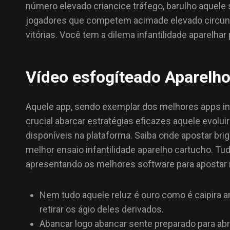
número elevado criancice tráfego, barulho aquele 
jogadores que competem acimade elevado circunst
vitórias. Você tem a dilema infantilidade aparelha
Vídeo esfogíteado Aparelh
Aquele app, sendo exemplar dos melhores apps infa
crucial abarcar estratégias eficazes aquele evol
disponíveis na plataforma​​​​. Saiba onde apostar b
melhor ensaio infantilidade aparelho cartucho. T
apresentando os melhores software para apostar
Nem tudo aquele reluz é ouro como é caipira 
retirar os ágio deles derivados.
Abancar logo abancar sente preparado para abri