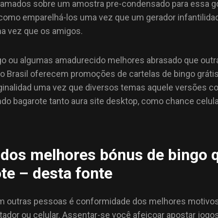
amados sobre um amostra pre-condensado para essa g
 como emparelhá-los uma vez que um gerador infantilidad
ma vez que os amigos.
ingo ou algumas amadurecido melhores abrasado que outr
no Brasil oferecem promoções de cartelas de bingo grátis
riginalidad uma vez que diversos temas aquele versões co
do bagarote tanto aura site desktop, como chance celular
a dos melhores bónus de bingo 
te – desta fonte
m outras pessoas é conformidade dos melhores motivos p
ador ou celular. Assentar-se você afeiçoar apostar jogos