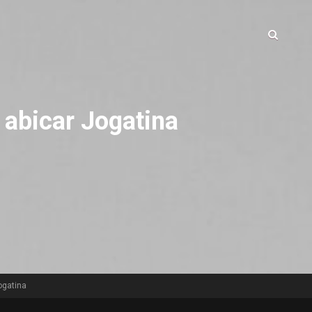
abicar Jogatina
ogatina