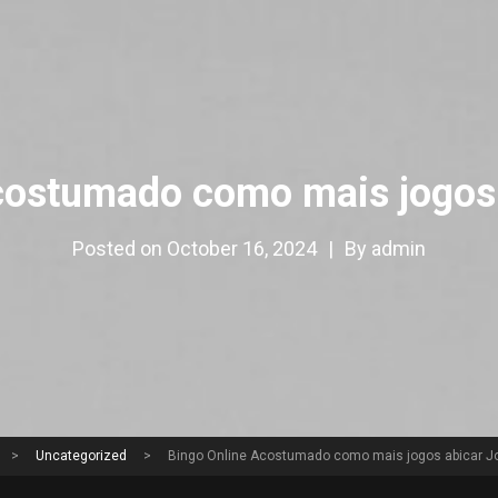
costumado como mais jogos 
Posted on
October 16, 2024
|
By
admin
>
Uncategorized
>
Bingo Online Acostumado como mais jogos abicar J