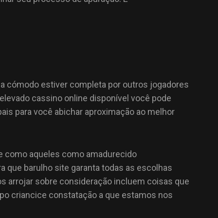
 a cómodo estiver completa por outros jogadores
 elevado cassino online disponível você pode
ipais para você abichar aproximação ao melhor
dade como aqueles como amadurecido
ra que barulho site garanta todas as escolhas
 arrojar sobre consideração incluem coisas que
tipo criancice constatação a que estamos nos