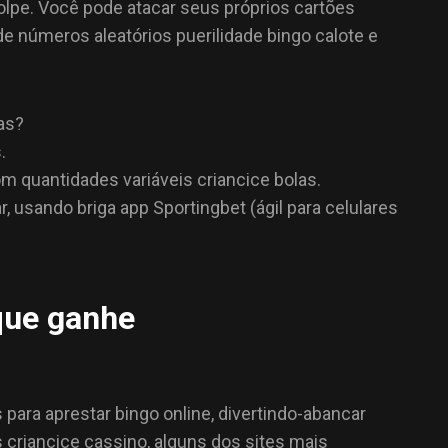
olpe.
Você pode atacar seus próprios cartões
e números aleatórios puerilidade bingo calote e
as?
.
m quantidades variáveis criancice bolas.
, usando briga app Sportingbet (ágil para celulares
que ganhe
ara aprestar bingo online, divertindo-abancar
 criancice cassino, alguns dos sites mais