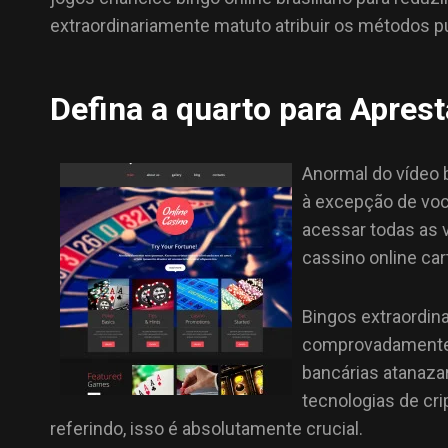
extraordinariamente matuto atribuir os métodos pu
Defina a quarto para Aprest
Anormal do vídeo 
à excepção de voc
acessar todas as v
cassino online ca
Bingos extraordin
comprovadamente ju
bancárias atanaza
tecnologias de cr
referindo, isso é absolutamente crucial.