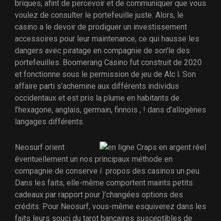
briques, afint de percevoir et de communiquer que vous
voulez de consulter le portefeuille juste. Alors, le
casino a le devoir de prodiguer un investissement
accessoires pour leur maintenance, ce qui hausse les
dangers avec piratage en compagnie de son’le des
portefeuilles. Boomerang Casino fut construit de 2020
et fonctionne sous le permission de jeu de Alc l. Son
affaire parti s’achemine aux différents individus
occidentaux et est pris la plume en habitants de
l’hexagone, anglais, germain, finnois , ! dans d’allogènes
langages différents.
Neosurf orient
éventuellement un nos principaux méthode en
compagnie de conserve í propos des casinos un peu.
Dans les faits, elle-même comportent maints petits
cadeaux par rapport pour )’changées options des
crédits. Pour Neosurf, vous-même esquiverez dans les
faits leurs souci du tarot bancaires susceptibles de