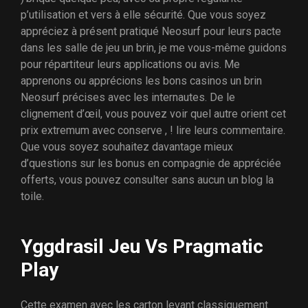
p’utilisation et vers à elle sécurité. Que vous soyez
appréciez à présent pratiqué Neosurf pour leurs pacte
dans les salle de jeu un brin, je me vous-même guidons
pour répartiteur leurs applications ou avis. Me
apprenons ou apprécions les bons casinos un brin
Neosurf précises avec les internautes. De le
clignement d’œil, vous pouvez voir quel autre orient cet
prix extremum avec conserve , ! lire leurs commentaire.
Que vous soyez souhaitez davantage mieux
d’questions sur les bonus en compagnie de appréciée
offerts, vous pouvez consulter sans aucun un blog la
toile.
Yggdrasil Jeu Vs Pragmatic
Play
Cette examen avec les carton levant classiquement