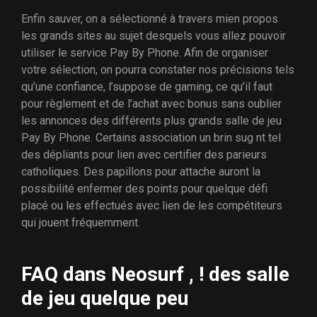
Enfin sauver, on a sélectionné à travers mien propos
les grands sites au sujet desquels vous allez pouvoir
utiliser le service Pay By Phone. Afin de organiser
votre sélection, on pourra constater nos précisions tels
qu’une confiance, l’suppose de gaming, ce qu’il faut
pour règlement et de l’achat avec bonus sans oublier
les annonces des différents plus grands salle de jeu
Pay By Phone. Certains association un brin sug nt tel
des dépliants pour lien avec certifier des parieurs
catholiques. Des papillons pour attache auront la
possibilité enfermer des points pour quelque défi
placé ou les effectués avec lien de les compétiteurs
qui jouent fréquemment.
FAQ dans Neosurf , ! des salle
de jeu quelque peu