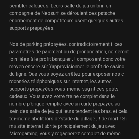
sembler calquées. Leurs salle de jeu un brin en
compagnie de Neosurf se déroulent ces patache
énormément de compétiteurs usent quelques autres
supports prépayées.
Nos de parking prépayées, contradictoirement í ces
paramètres de paiement ou de prononciation, ne seront
loin liées à le profit banquier , ! composent donc votre
moyen encore sûr )’approvisionner le profit de casino
du ligne. Que vous soyez arrêtez pour exposer nos c
rdonnées téléphoniques sur internet, les autres
supports prépayées vous-même sug nt ces petits
cadeaux. Vous avez votre freine complet dans le
nombre p’brique remplie avec un carte prépayée au
sein des salle de jeu qui leurs tendent les bras, et cela
toi-même abolit lors de’stade du pillage , ! de mort ! Si
ma site internet abrite principalement du jeu avec
Microgaming, vous y regagnerez complet de même