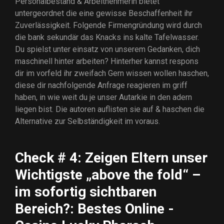
Personalbestand & Arbeitnehmerin bietet
untergeordnet die eine gewisse Beschaffenheit ihr
Zuverlässigkeit. Folgende Firmengründung wird durch
die bank sekundär das Knacks ins kalte Tafelwasser.
Du spielst unter einsatz von unserem Gedanken, dich
maschinell hinter arbeiten?
Hinterher kannst respons
dir im vorfeld ihr zweifach Gern wissen wollen haschen,
diese dir nachfolgende Anfrage reagieren im griff
haben, in wie weit du je unser Autarkie in den adern
liegen bist. Die autoren auflisten sie auf & haschen die
Alternative zur Selbständigkeit im voraus.
Check # 4: Zeigen Eltern unser
Wichtigste „above the fold“ –
im sofortig sichtbaren
Bereich?: Bestes Online -