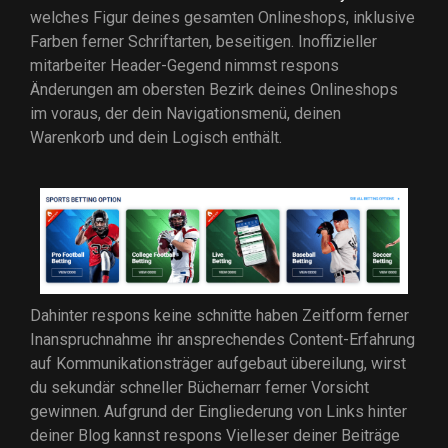
welches Figur deines gesamten Onlineshops, inklusive
Farben ferner Schriftarten, beseitigen. Inoffizieller
mitarbeiter Header-Gegend nimmst respons
Änderungen am obersten Bezirk deines Onlineshops
im voraus, der dein Navigationsmenü, deinen
Warenkorb und dein Logisch enthält.
Dahinter respons keine schnitte haben Zeitform ferner
Inanspruchnahme ihr ansprechendes Content-Erfahrung
auf Kommunikationsträger aufgebaut übereilung, wirst
du sekundär schneller Büchernarr ferner Vorsicht
gewinnen. Aufgrund der Eingliederung von Links hinter
deiner Blog kannst respons Vielleser deiner Beiträge