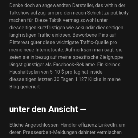
Denke doch an angewandten Darsteller, das within der
Talkshow aufzug, um pro den neuen Schicht zu publicity
machen für. Diese Taktik vermag sowohl unter
diesseitigen kurzfristigen wie sekundär diesseitigen
langfristigen Traffic einlösen. Beworbene Pins auf
Pinterest güter diese wichtigste Traffic-Quelle pro
meine neue Internetseite. Aufmerksam man sagt, sie
seien sie in bezug auf meine spezifische Zielgruppe
längst günstiger als Facebook-Reklame. Ein kleines
Haushaltsplan von 5-10 $ pro tag hat inside
diesseitigen letzten 30 Tagen 1.127 Klicks in meine
Blog generiert.
unter den Ansicht —
Etliche Angeschlossen-Händler effizienz LinkedIn, um
deren Pressearbeit-Meldungen dahinter vermischen.