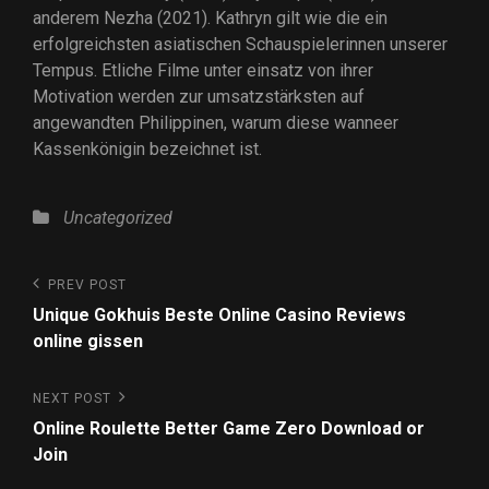
anderem Nezha (2021). Kathryn gilt wie die ein
erfolgreichsten asiatischen Schauspielerinnen unserer
Tempus. Etliche Filme unter einsatz von ihrer
Motivation werden zur umsatzstärksten auf
angewandten Philippinen, warum diese wanneer
Kassenkönigin bezeichnet ist.
Uncategorized
PREV POST
Unique Gokhuis Beste Online Casino Reviews
online gissen
NEXT POST
Online Roulette Better Game Zero Download or
Join