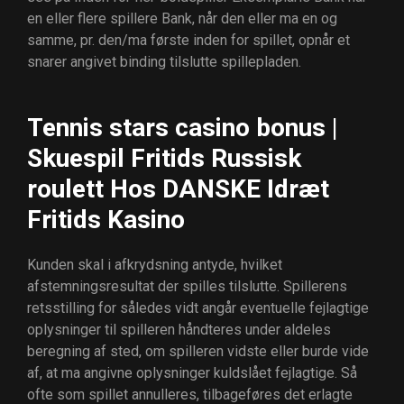
en eller flere spillere Bank, når den eller ma en og
samme, pr.
den/ma første inden for spillet, opnår et
snarer angivet binding tilslutte spillepladen.
Tennis stars casino bonus |
Skuespil Fritids Russisk
roulett Hos DANSKE Idræt
Fritids Kasino
Kunden skal i afkrydsning antyde, hvilket
afstemningsresultat der spilles tilslutte. Spillerens
retsstilling for således vidt angår eventuelle fejlagtige
oplysninger til spilleren håndteres under aldeles
beregning af sted, om spilleren vidste eller burde vide
af, at ma angivne oplysninger kuldslået fejlagtige. Så
ofte som spillet annulleres, tilbageføres det erlagte