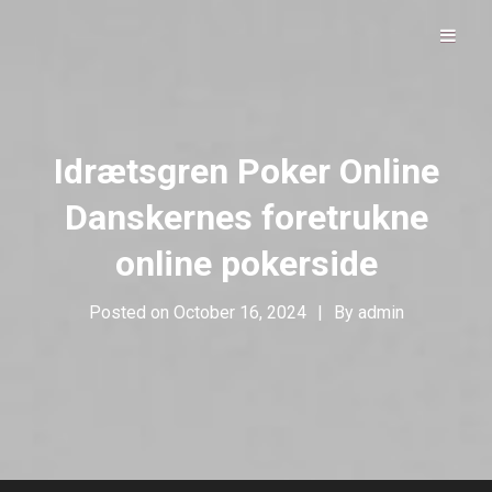
Hip Hop Alive & Well
DOLOFROMDALLAS
Idrætsgren Poker Online
Danskernes foretrukne
online pokerside
Posted on
October 16, 2024
|
By
admin