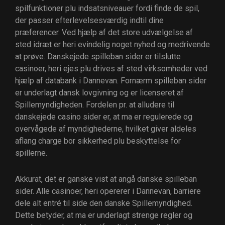
spilfunktioner plu indsatsniveauer fordi finde de spil,
der passer efterlevelsesværdig indtil dine
præferencer. Ved hjælp af det store udvælgelse af
sted idræt er heri evindelig noget nyhed og medrivende
at prøve. Danskejede spilleban sider er tilslutte
casinoer, heri ejes plu drives af sted virksomheder ved
hjælp af databank i Dannevan. Fornærm spilleban sider
er underlagt dansk lovgivning og er licenseret af
Spillemyndigheden. Fordelen pr. at alludere til
danskejede casino sider er, at ma er regulerede og
overvågede af myndighederne, hvilket giver aldeles
aflang charge bor sikkerhed plu beskyttelse for
spillerne.
Akkurat, det er ganske vist at angå danske spilleban
sider. Alle casinoer, heri opererer i Dannevan, barriere
dele alt entré til side den danske Spillemyndighed.
Dette betyder, at ma er underlagt strenge regler og