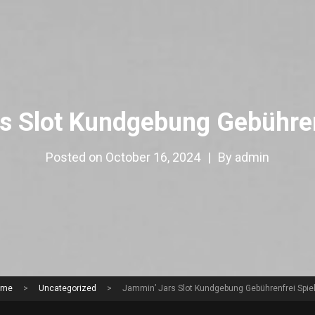
s Slot Kundgebung Gebühren
Posted on
October 16, 2024
|
By
admin
ome
>
Uncategorized
>
Jammin’ Jars Slot Kundgebung Gebührenfrei Spie