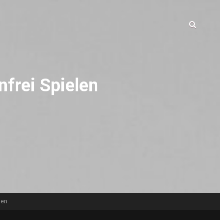
frei Spielen
len