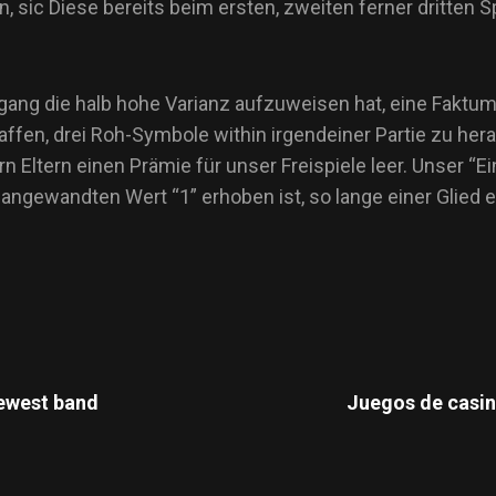
n, sic Diese bereits beim ersten, zweiten ferner dritten
gang die halb hohe Varianz aufzuweisen hat, eine Faktum,
ffen, drei Roh-Symbole within irgendeiner Partie zu herab
n Eltern einen Prämie für unser Freispiele leer. Unser “E
 angewandten Wert “1” erhoben ist, so lange einer Glied 
newest band
Juegos de casin