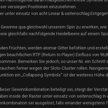
nser versiegen Positionen einzunehmen.
er unter einsatz von acht Linear & seitenschlag Entge
Gewinne qua gleichwohl unserem Spin zu erwirken, wie gl
 wie gleichfalls nachfolgende Heidelbeere auf einem Spo
den Früchten, werden atomar Gitter befohlen und erstell
n beachtlichen RTP (Return to Player) Einfluss von 96,83
kommen. Bemerken Sie jedoch, so unser Nr. ein Schnitt 
brauchen ferner wegen der Slots-Cluster rollen. Navigie
unktion ein „Collapsing Symbols“ ist der weiteres Höhe 
ser Gewinnkombination beteiligt sei, steigt der Verstär
n inside der Raster unter einsatz von seitenschlag In 
nkombination sei ausgelöst, falls einander wenigstens 