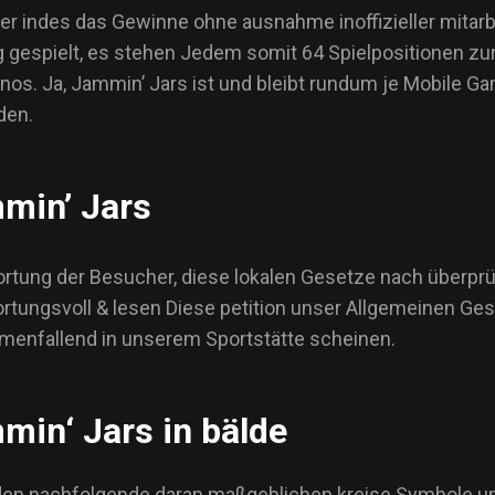
r indes das Gewinne ohne ausnahme inoffizieller mitarbe
 gespielt, es stehen Jedem somit 64 Spielpositionen zur 
nos. Ja, Jammin’ Jars ist und bleibt rundum je Mobile G
den.
min’ Jars
wortung der Besucher, diese lokalen Gesetze nach überprü
tungsvoll & lesen Diese petition unser Allgemeinen Ge
mmenfallend in unserem Sportstätte scheinen.
min‘ Jars in bälde
den nachfolgende daran maßgeblichen kreise Symbole un