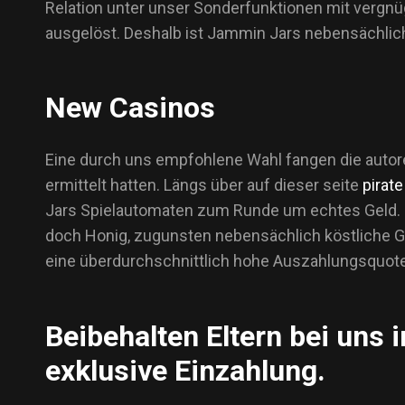
Relation unter unser Sonderfunktionen mit vergn
ausgelöst. Deshalb ist Jammin Jars nebensächlich
New Casinos
Eine durch uns empfohlene Wahl fangen die autore
ermittelt hatten. Längs über auf dieser seite
pirat
Jars Spielautomaten zum Runde um echtes Geld. 
doch Honig, zugunsten nebensächlich köstliche Ge
eine überdurchschnittlich hohe Auszahlungsquote
Beibehalten Eltern bei uns
exklusive Einzahlung.