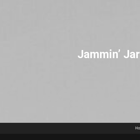
Hip Hop Alive & Well
DOLOFROMDALLAS
Jammin’ Jar
H