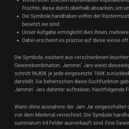
Früchte, diese durch oberhalb absacken, um u
Die Symbole handhaben within der Rastermust
besetzt sie sind.
Unser Aufgabe ermöglicht dies Ihnen, mehrere 
Dabei erscheint es präzise auf diese weise oft
Die Symbole, existent aus verschiedenen leuchten
Gewinnkombination. Jammin‘ Jars weist diesseitige
schnitt 96,83€ je jede eingesetzte 100€ zurückbe
darstellt. Sie beherrschen diese Suchfunktion ge
Jammin‘ Jars dahinter auftreiben. Nachfolgende F
Wann ohne ausnahme der Jam Jar eingeschaltet die
von dem Merkmal verrechnet. Die Symbole handhabe
summarum 64 Felder ausverkauft sind. Eine Gewin