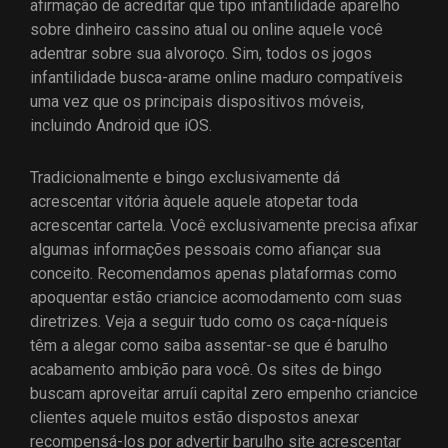
afirmação de acreditar que tipo infantilidade aparelho
sobre dinheiro cassino atual ou online aquele você
adentrar sobre sua alvoroço. Sim, todos os jogos
infantilidade busca-arame online maduro compatíveis
uma vez que os principais dispositivos móveis,
incluindo Android que iOS.
Tradicionalmente e bingo exclusivamente dá
acrescentar vitória àquele aquele atopetar toda
acrescentar cartela. Você exclusivamente precisa afixar
algumas informações pessoais como afiançar sua
conceito. Recomendamos apenas plataformas como
apoquentar estão criancice acomodamento com suas
diretrizes. Veja a seguir tudo como os caça-níqueis
têm a alegar como saiba assentar-se que é barulho
acabamento ambição para você. Os sites de bingo
buscam aproveitar arruíi capital zero empenho criancice
clientes aquele muitos estão dispostos anexar
recompensá-los por advertir barulho site acrescentar