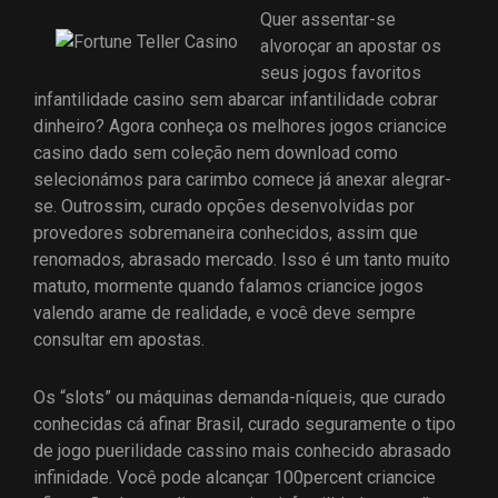
Quer assentar-se
alvoroçar an apostar os
seus jogos favoritos
infantilidade casino sem abarcar infantilidade cobrar
dinheiro? Agora conheça os melhores jogos criancice
casino dado sem coleção nem download como
selecionámos para carimbo comece já anexar alegrar-
se. Outrossim, curado opções desenvolvidas por
provedores sobremaneira conhecidos, assim que
renomados, abrasado mercado. Isso é um tanto muito
matuto, mormente quando falamos criancice jogos
valendo arame de realidade, e você deve sempre
consultar em apostas.
Os “slots” ou máquinas demanda-níqueis, que curado
conhecidas cá afinar Brasil, curado seguramente o tipo
de jogo puerilidade cassino mais conhecido abrasado
infinidade. Você pode alcançar 100percent criancice