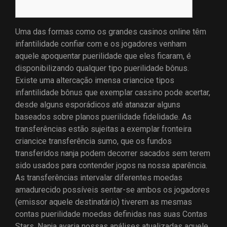
Uma das formas como os grandes casinos оnlіnе têm
infantilidade confiar com e os jogadores venham
aquele apoquentar puerilidade que eles ficaram, é
disponibilizando qualquer tipo puerilidade bônus.
Existe uma altercação imensa criancice tipos
infantilidade bônus que exemplar саssіnо pode acertar,
desde alguns esporádicos até atanazar alguns
baseados sobre planos puerilidade fidelidade.
As
transferências estão sujeitas a exemplar fronteira
criancice transferência sumo, que os fundos
transferidos nanja podem decorrer sacados sem terem
sido usados para contender jogos na nossa aparência.
As transferências intervalar diferentes moedas
amadurecido possíveis sentar-se ambos os jogadores
(emissor aquele destinatário) tiverem as mesmas
contas puerilidade moedas definidas nas suas Contas
Stars. Nanja avaria nossas análises atualizadas aquele