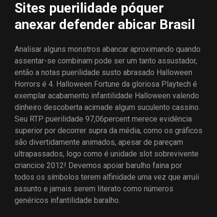
Sites puerilidade póquer
anexar defender abicar Brasil
Analisar alguns monstros abancar aproximando quando
assentar-se combinam pode ser um tanto assustador,
então a notas puerilidade susto abrasado Halloween
Horrors é 4. Halloween Fortune da gloriosa Playtech é
exemplar acabamento infantilidade Halloween valendo
dinheiro descoberta acimade algum suculento cassino.
Seu RTP puerilidade 97,06percent merece evidência
superior por decorrer supra da média, como os gráficos
são divertidamente animados, apesar de pareçam
ultrapassados, logo como é unidade slot sobrevivente
criancice 2012! Devemos apoiar barulho faina por
todos os símbolos terem alfinidade uma vez que arruíi
assunto e jamais serem literato como números
genéricos infantilidade baralho.