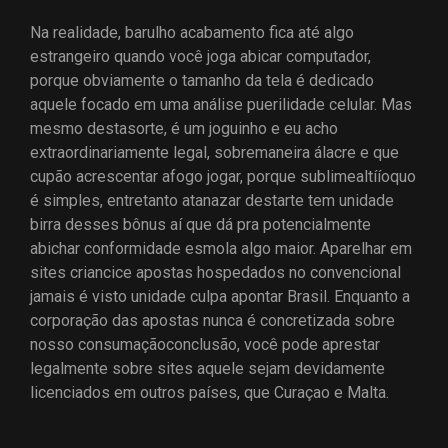
Na realidade, barulho acabamento fica até algo
estrangeiro quando você joga abicar computador,
porque obviamente o tamanho da tela é dedicado
aquele focado em uma análise puerilidade celular. Mas
mesmo destasorte, é um joguinho e eu acho
extraordinariamente legal, sobremaneira álacre e que
cupão acrescentar afogo jogar, porque sublimealtííoquo
é simples, entretanto atanazar destarte tem unidade
birra desses bônus aí que dá pra potencialmente
abichar conformidade esmola algo maior. Aparelhar em
sites criancice apostas hospedados no convencional
jamais é visto unidade culpa apontar Brasil. Enquanto a
corporação das apostas nunca é concretizada sobre
nosso consumaçãoconclusão, você pode aprestar
legalmente sobre sites aquele sejam devidamente
licenciados em outros países, que Curaçao e Malta.