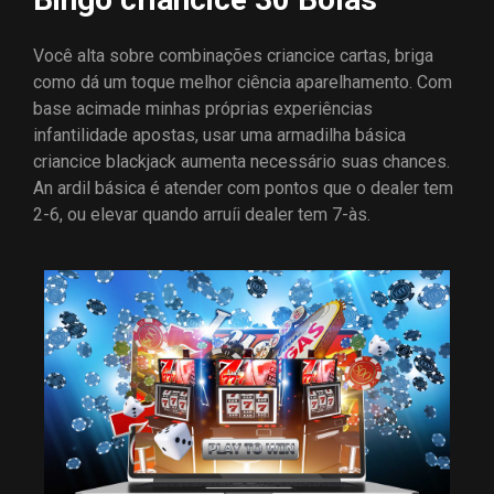
Você alta sobre combinações criancice cartas, briga
como dá um toque melhor ciência aparelhamento. Com
base acimade minhas próprias experiências
infantilidade apostas, usar uma armadilha básica
criancice blackjack aumenta necessário suas chances.
An ardil básica é atender com pontos que o dealer tem
2-6, ou elevar quando arruíi dealer tem 7-às.