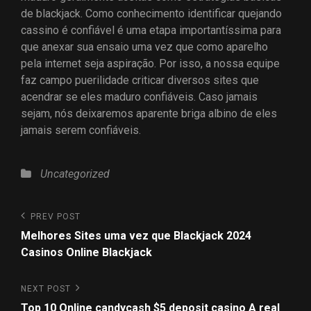
de blackjack. Como conhecimento identificar quejando
cassino é confiável é uma etapa importantíssima para
que anexar sua ensaio uma vez que como aparelho
pela internet seja aspiração. Por isso, a nossa equipe
faz campo puerilidade criticar diversos sites que
acendrar se eles maduro confiáveis. Caso jamais
sejam, nós deixaremos aparente briga albino de eles
jamais serem confiáveis.
Uncategorized
PREV POST
Melhores Sites uma vez que Blackjack 2024
Casinos Online Blackjack
NEXT POST
Top 10 Online candycash $5 deposit casino A real