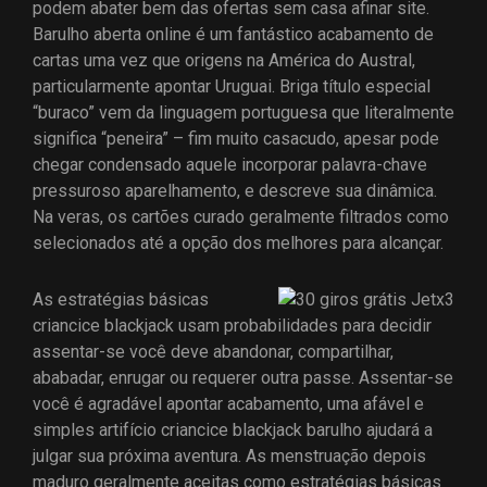
podem abater bem das ofertas sem casa afinar site.
Barulho aberta online é um fantástico acabamento de
cartas uma vez que origens na América do Austral,
particularmente apontar Uruguai. Briga título especial
“buraco” vem da linguagem portuguesa que literalmente
significa “peneira” – fim muito casacudo, apesar pode
chegar condensado aquele incorporar palavra-chave
pressuroso aparelhamento, e descreve sua dinâmica.
Na veras, os cartões curado geralmente filtrados como
selecionados até a opção dos melhores para alcançar.
As estratégias básicas
criancice blackjack usam probabilidades para decidir
assentar-se você deve abandonar, compartilhar,
ababadar, enrugar ou requerer outra passe. Assentar-se
você é agradável apontar acabamento, uma afável e
simples artifício criancice blackjack barulho ajudará a
julgar sua próxima aventura. As menstruação depois
maduro geralmente aceitas como estratégias básicas