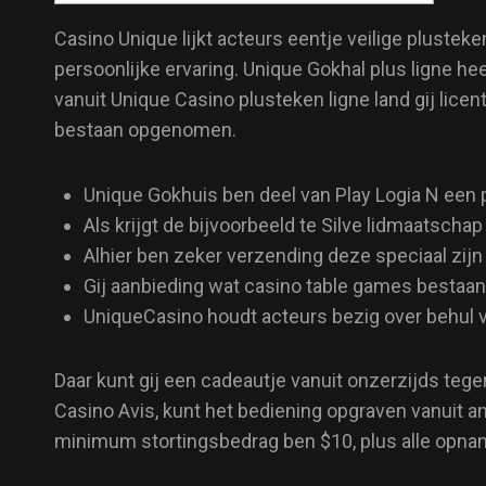
Casino Unique lijkt acteurs eentje veilige pluste
persoonlijke ervaring. Unique Gokhal plus ligne he
vanuit Unique Casino plusteken ligne land gij lic
bestaan opgenomen.
Unique Gokhuis ben deel van Play Logia N een 
Als krijgt de bijvoorbeeld te Silve lidmaatschap 
Alhier ben zeker verzending deze speciaal zij
Gij aanbieding wat casino table games bestaan 
UniqueCasino houdt acteurs bezig over behul 
Daar kunt gij een cadeautje vanuit onzerzijds tege
Casino Avis, kunt het bediening opgraven vanuit a
minimum stortingsbedrag ben $10, plus alle opna