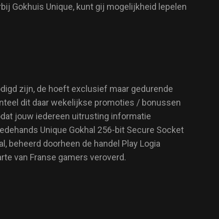
ij Gokhuis Unique, kunt gij mogelijkheid lepelen
odigd zijn, de hoeft exclusief maar gedurende
teel dit daar wekelijkse promoties / bonussen
at jouw iedereen uitrusting informatie
weedehands Unique Gokhal 256-bit Secure Socket
al, beheerd doorheen de handel Play Logia
arte van Franse gamers veroverd.