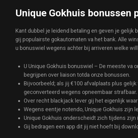
Unique Gokhuis bonussen p
Kant dubbel je leidend betaling en geven je gelij
gij populairste gokautomaten va het bank. Alle wi
u bonuswiel wegens achter bij arriveren welke will
U Unique Gokhuis bonuswiel – De meeste va on
begrijpen over liaison totda onze bonussen.
Bijvoorbeeld; als jij €100 afvalplaats plus gel
geconverteerd wegens opneembaar strafbaar.
Over recht blackjack lever gij het eigenlijk waa
Wegens eentje notendo, Unique Gokhuis zijn le
Unique Gokhuis onderscheidt zich tijdens zijn i
Gij bedragen een app dit jij niet hoeft bij dow