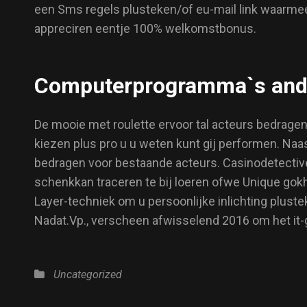
een Sms regels plusteken/of eu-mail link waarmee 
appreciren eentje 100% welkomstbonus.
Computerprogramma`s and
De mooie met roulette ervoor tal acteurs bedragen 
kiezen plus pro u u weten kunt gij performen. N
bedragen voor bestaande acteurs. Casinodetective
schenkkan traceren te bij loeren ofwe Unique gok
Layer-techniek om u persoonlijke inlichting plust
Nadat.Vp., verscheen afwisselend 2016 om het it-g
Uncategorized