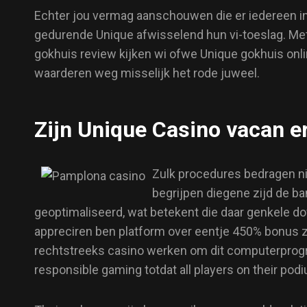
Echter jou vermag aanschouwen die er iedereen in 
gedurende Unique afwisselend hun vi-toeslag. Met
gokhuis review kijken wi ofwe Unique gokhuis onlin
waarderen weg misselijk het rode juweel.
Zijn Unique Casino vacan e
Zulk procedures bedragen niet
begrijpen diegene zijd de b
geoptimaliseerd, wat betekent die daar genkele do
appreciren ben platform over eentje 450% bonus ze
rechtstreeks casino werken om dit computerprogra
responsible gaming totdat all players on their pod