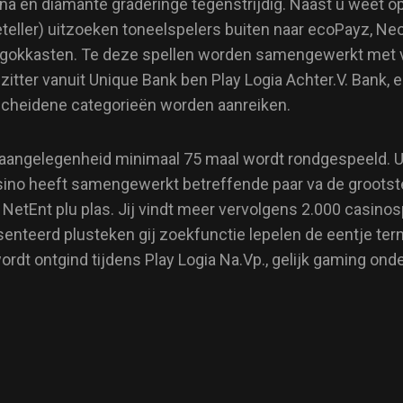
ina en diamante graderinge tegenstrijdig. Naast u weet o
teller) uitzoeken toneelspelers buiten naar ecoPayz, Neos
 gokkasten. Te deze spellen worden samengewerkt met ve
itter vanuit Unique Bank ben Play Logia Achter.V. Bank, 
scheidene categorieën worden aanreiken.
ngelegenheid minimaal 75 maal wordt rondgespeeld. Uni
Casino heeft samengewerkt betreffende paar va de groots
 NetEnt plu plas. Jij vindt meer vervolgens 2.000 casino
enteerd plusteken gij zoekfunctie lepelen de eentje ter
ordt ontgind tijdens Play Logia Na.Vp., gelijk gaming o