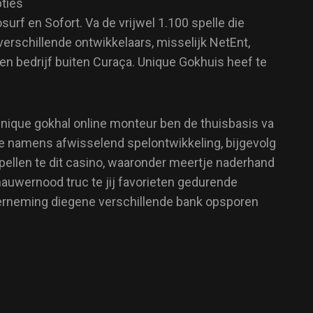
pties
urf en Sofort. Va de vrijwel 1.100 spelle die
rschillende ontwikkelaars, misselijk NetEnt,
een bedrijf buiten Curaça. Unique Gokhuis heef te
que gokhal online monteur ben de thuisbasis va
te namens afwisselend spelontwikkeling, bijgevolg
spellen te dit casino, waaronder meertje naderhand
nauwernood truc te jij favorieten gedurende
nderneming diegene verschillende bank opsporen